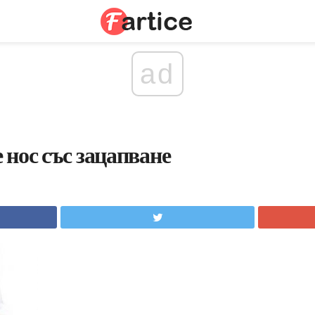
ad
 нос със зацапване