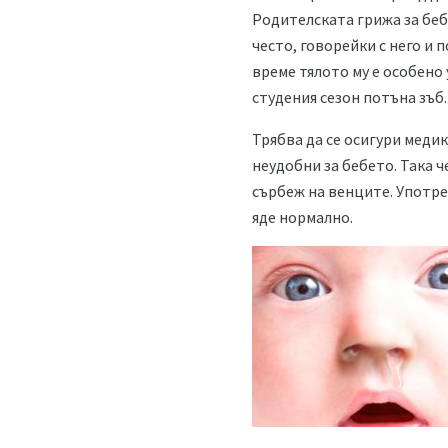
Родителската грижа за беб
често, говорейки с него и 
време тялото му е особено 
студения сезон потъна зъб.
Трябва да се осигури меди
неудобни за бебето. Така ч
сърбеж на венците. Употре
яде нормално.