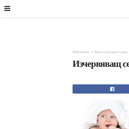
Майчинство
Бебета под една година
Изчервяващ се