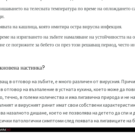
ишаването на телесната температура по време на оплождането с
ци.
оявата на кашлица, която имитира остра вирусна инфекция.
реме на изригването на зъбите намаляване на устойчивостта на 
не се погрижите за бебето си през този решаващ период, често и
кновена настинка?
ващ в отговор на зъбите, е много различен от вирусния. Причи
в отговор на възпаление в устната кухина, което може да повл
о, течно, в големи количества и има лигавична природа и не 
иалният и вирусният ринит имат свои собствени характеристики
ва назалното дишане, което не позволява на детето да спи и д
всички патологични симптоми след появата на лигавиците на бя