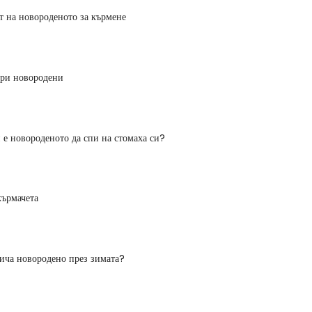
т на новороденото за кърмене
ри новородени
е новороденото да спи на стомаха си?
кърмачета
лича новородено през зимата?