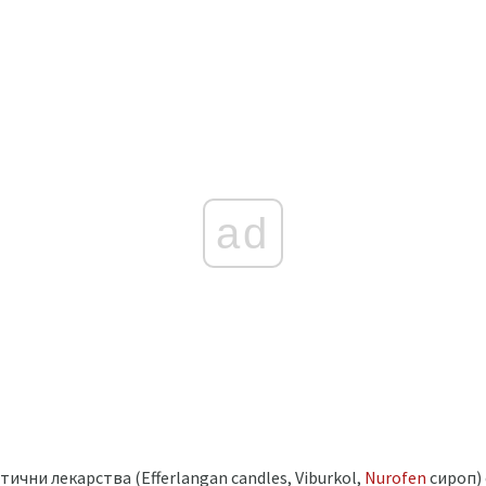
ad
чни лекарства (Efferlangan candles, Viburkol,
Nurofen
сироп) 