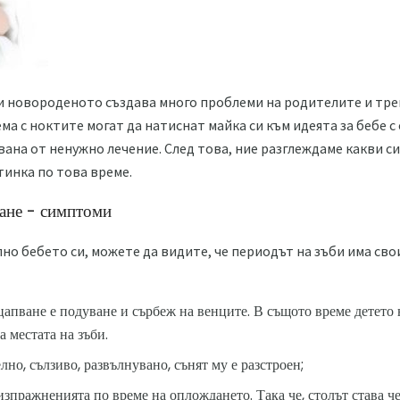
 новороденото създава много проблеми на родителите и тре
ма с ноктите могат да натиснат майка си към идеята за бебе 
вана от ненужно лечение. След това, ние разглеждаме какви 
тинка по това време.
ване - симптоми
о бебето си, можете да видите, че периодът на зъби има сво
цапване е подуване и сърбеж на венците. В същото време детето
ка местата на зъби.
лно, сълзиво, развълнувано, сънят му е разстроен;
пражненията по време на оплождането. Така че, столът става че