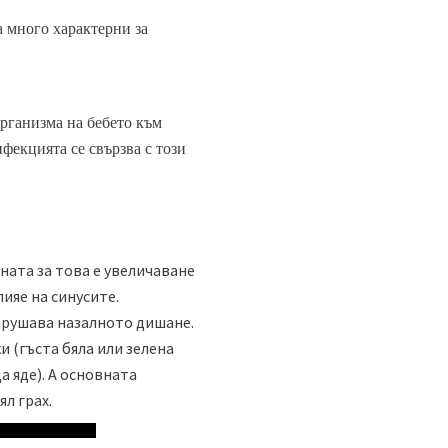
а много характерни за
организма на бебето към
нфекцията се свързва с този
ната за това е увеличаване
ияе на синусите.
нарушава назалното дишане.
 (гъста бяла или зелена
а яде). А основната
л грах.