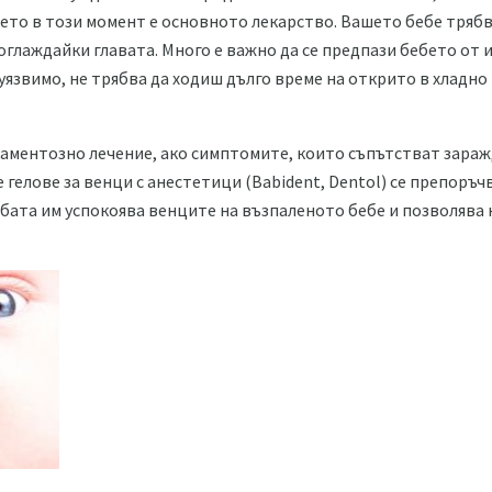
ето в този момент е основното лекарство. Вашето бебе трябв
поглаждайки главата. Много е важно да се предпази бебето от 
уязвимо, не трябва да ходиш дълго време на открито в хладно
каментозно лечение, ако симптомите, които съпътстват зараж
е гелове за венци с анестетици (Babident, Dentol) се препоръч
бата им успокоява венците на възпаленото бебе и позволява н