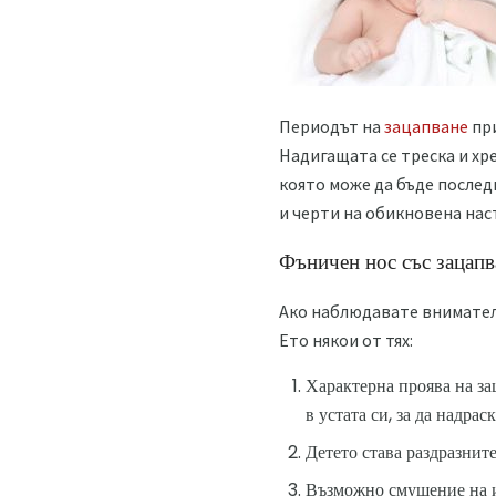
Периодът на
зацапване
при
Надигащата се треска и хре
която може да бъде послед
и черти на обикновена нас
Фъничен нос със зацап
Ако наблюдавате внимателн
Ето някои от тях:
Характерна проява на за
в устата си, за да надрас
Детето става раздразните
Възможно смущение на из