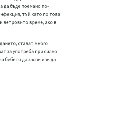
а да бъде поемано по-
инфекция, тъй като по това
 и ветровито време, ако в
дането, стават много
ват за употреба при силно
а бебето да заспи или да