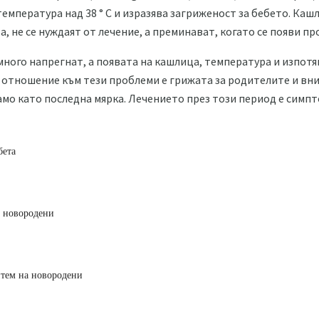
емпература над 38 ° C и изразява загриженост за бебето. Кашл
а, не се нуждаят от лечение, а преминават, когато се появи пр
много напрегнат, а появата на кашлица, температура и изпотя
 отношение към тези проблеми е грижата за родителите и вни
мо като последна мярка. Лечението през този период е симп
бета
а новородени
итем на новородени