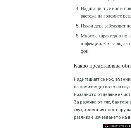
Надигащият се нос и пов
растежа на големите рез
Някои деца забелязват п
Много е характерно по в
инфекции. Ето защо, ако 
фон.
Какво представлява оби
Надигащият се нос, възник
на производството на слуз 
Назалното отделяне е чист
За разлика от тях, бактер
слуз, хремовият нос наруша
разлика е изчезването на 