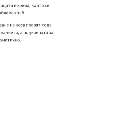
ицата и хрема, които се
облемен зъб.
ване на носа правят това
манието, а подкрепата за
томатично.