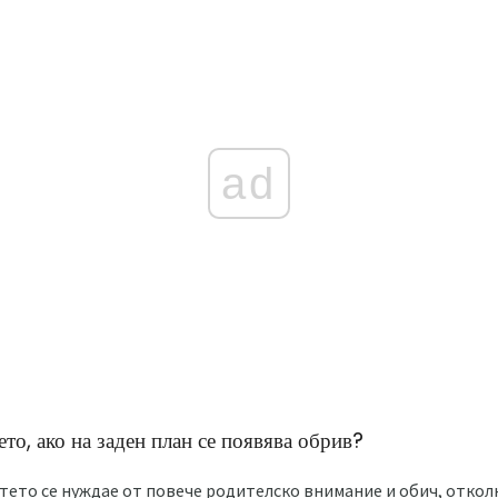
ad
то, ако на заден план се появява обрив?
тето се нуждае от повече родителско внимание и обич, отколк