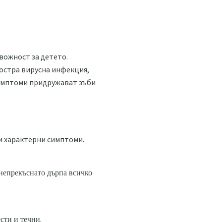
вожност за детето.
с остра вирусна инфекция,
симптоми придружават зъби
и характерни симптоми.
 непрекъснато дърпа всичко
сти и течни.