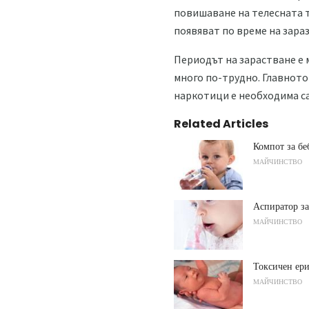
повишаване на телесната т
появяват по време на зараз
Периодът на зарастване е 
много по-трудно. Главното
наркотици е необходима са
Related Articles
Компот за бе
МАЙЧИНСТВО
Аспиратор з
МАЙЧИНСТВО
Токсичен ер
МАЙЧИНСТВО