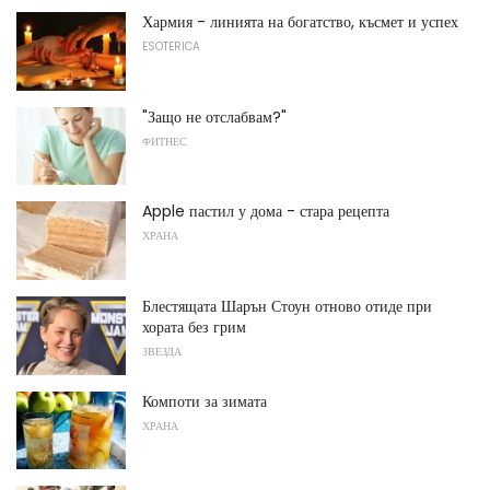
Хармия - линията на богатство, късмет и успех
ESOTERICA
"Защо не отслабвам?"
ФИТНЕС
Apple пастил у дома - стара рецепта
ХРАНА
Блестящата Шарън Стоун отново отиде при
хората без грим
ЗВЕЗДА
Компоти за зимата
ХРАНА