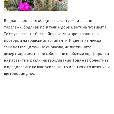
Веднага щом не се обадите на кактуси - и зелени
таралежи, бодливи приятели и дори цветя на пустинята.
Те се украсяват с безкрайни пясъчни пространства и
прозорци на градски апартаменти. И двете изглеждат
зашеметяващи там. Но се оказва, че пустинните
дезертьори имат свои собствени проблеми под формата
на паразити и различни заболявания. Това е за болестите
и вредителите на кактусите, както и за тяхното лечение и
ще говорим днес.