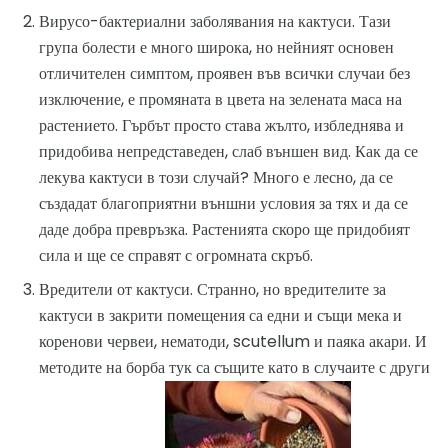
Вирусо-бактериални заболявания на кактуси. Тази
група болести е много широка, но нейният основен
отличителен симптом, проявен във всички случаи без
изключение, е промяната в цвета на зелената маса на
растението. Гърбът просто става жълто, избледнява и
придобива непредставеден, слаб външен вид. Как да се
лекува кактуси в този случай? Много е лесно, да се
създадат благоприятни външни условия за тях и да се
даде добра превръзка. Растенията скоро ще придобият
сила и ще се справят с огромната скръб.
Вредители от кактуси. Странно, но вредителите за
кактуси в закрити помещения са едни и същи мека и
коренови червеи, нематоди, scutellum и паяка акари. И
методите на борба тук са същите като в случаите с други