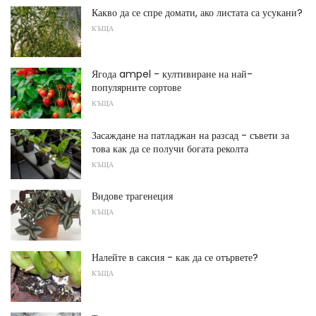
Какво да се спре домати, ако листата са усукани?
КЪЩА
Ягода ampel - култивиране на най-
популярните сортове
КЪЩА
Засаждане на патладжан на разсад - съвети за
това как да се получи богата реколта
КЪЩА
Видове трагенеция
КЪЩА
Налейте в саксия - как да се отървете?
КЪЩА