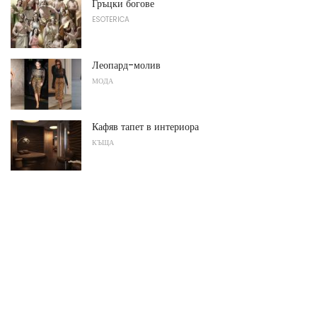
Гръцки богове
ESOTERICA
Леопард-молив
МОДА
Кафяв тапет в интериора
КЪЩА