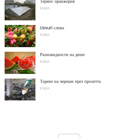
Термос оранжерия
КЪЩА
Ussuri слива
КЪЩА
Разновидности на дини
КЪЩА
Торене на череши през пролетта
КЪЩА