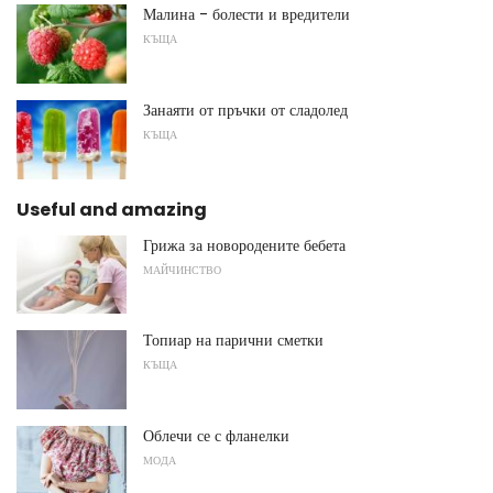
Малина - болести и вредители
КЪЩА
Занаяти от пръчки от сладолед
КЪЩА
Useful and amazing
Грижа за новородените бебета
МАЙЧИНСТВО
Топиар на парични сметки
КЪЩА
Облечи се с фланелки
МОДА