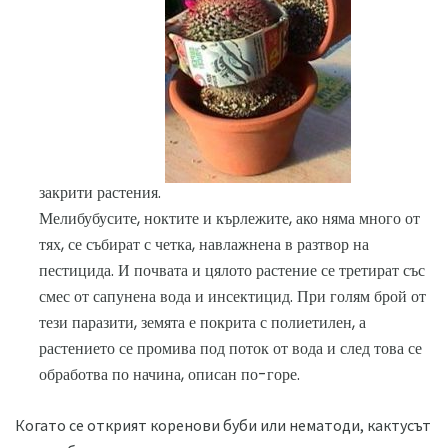
закрити растения.
Мелибубусите, ноктите и кърлежите, ако няма много от
тях, се събират с четка, навлажнена в разтвор на
пестицида. И почвата и цялото растение се третират със
смес от сапунена вода и инсектицид. При голям брой от
тези паразити, земята е покрита с полиетилен, а
растението се промива под поток от вода и след това се
обработва по начина, описан по-горе.
Когато се открият коренови буби или нематоди, кактусът