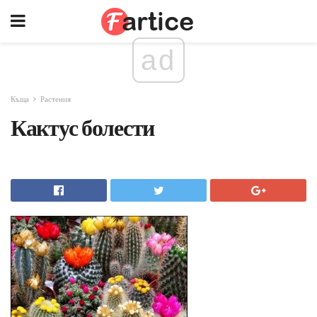
ad
Къща
Растения
Кактус болести