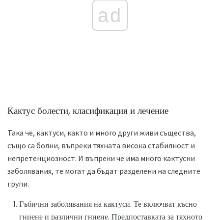
ad
Кактус болести, класификация и лечение
Така че, кактуси, както и много други живи същества,
също са болни, въпреки тяхната висока стабилност и
непретенциозност. И въпреки че има много кактусни
заболявания, те могат да бъдат разделени на следните
групи.
Гъбични заболявания на кактуси. Те включват късно
гниене и различни гниене. Предпоставката за тяхното