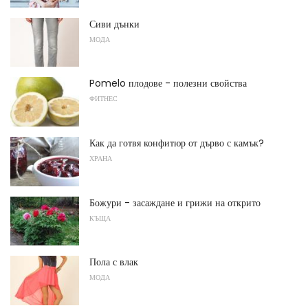
Сиви дънки
МОДА
Pomelo плодове - полезни свойства
ФИТНЕС
Как да готвя конфитюр от дърво с камък?
ХРАНА
Божури - засаждане и грижи на открито
КЪЩА
Пола с влак
МОДА