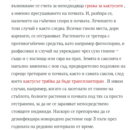
възникване се счита за неподходяща
грижа за кактусите
,
а именно пресушаването на почвата. И, разбира се,
наличието на гъбични спори в почвата. Лечението в
този случай е както следва. Всички гнили места, дори
корените, се отстраняват. Растението се третира с
противогъбични средства, като например фитоспорин, и
разфасовки в случай на увреждане чрез сухо гниене -
също и с въглища или сяра на прах. Земята в саксията е
напълно заменена с нов съд, предварително подложен на
горещо третиране и почвата, както и самата саксия, след
което
кактусът трябва да бъде трансплантиран
. В някои
случаи, например, когато са засегнати от гниене на
стъблото, болните растения и почвата под тях са просто
отстранени, за да не се заразяват непосредствено
стоящите индивиди. Наскоро се препоръчва да се
дезинфекцира новородено растение още 3 пъти през
годината на редовни интервали от време.