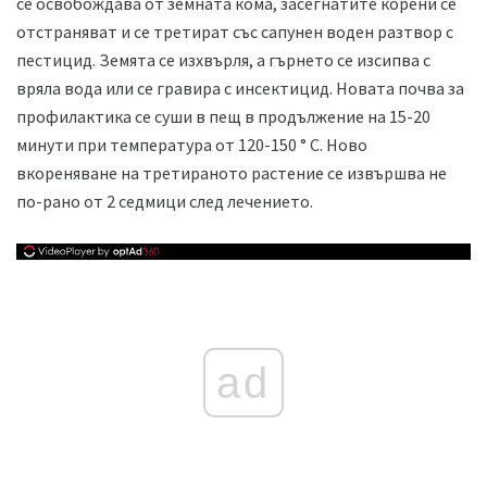
се освобождава от земната кома, засегнатите корени се
отстраняват и се третират със сапунен воден разтвор с
пестицид. Земята се изхвърля, а гърнето се изсипва с
вряла вода или се гравира с инсектицид. Новата почва за
профилактика се суши в пещ в продължение на 15-20
минути при температура от 120-150 ° С. Ново
вкореняване на третираното растение се извършва не
по-рано от 2 седмици след лечението.
ad