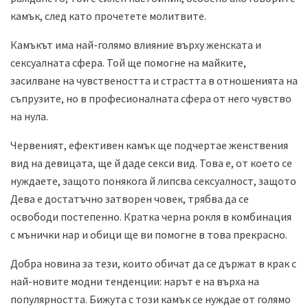
камък, след като прочетете молитвите.
Камъкът има най-голямо влияние върху женската и
сексуалната сфера. Той ще помогне на майките,
засилване на чувствеността и страстта в отношенията на
съпрузите, но в професионалната сфера от него чувство
на нула.
Червеният, ефективен камък ще подчертае женствения
вид на девицата, ще й даде секси вид. Това е, от което се
нуждаете, защото понякога й липсва сексуалност, защото
Дева е достатъчно затворен човек, трябва да се
освободи постепенно. Кратка черна рокля в комбинация
с мънички нар и обици ще ви помогне в това прекрасно.
Добра новина за тези, които обичат да се държат в крак с
най-новите модни тенденции: нарът е на върха на
популярността. Бижута с този камък се нуждае от голямо