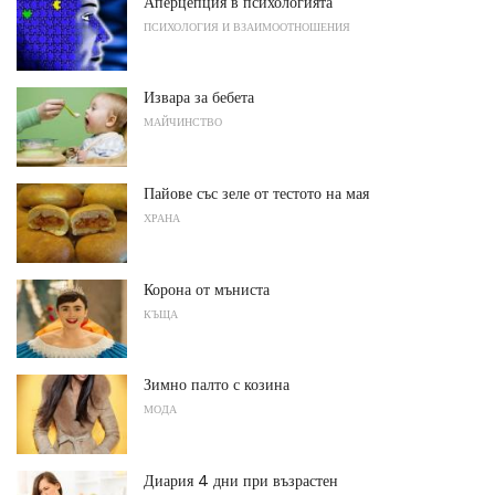
Аперцепция в психологията
ПСИХОЛОГИЯ И ВЗАИМООТНОШЕНИЯ
Извара за бебета
МАЙЧИНСТВО
Пайове със зеле от тестото на мая
ХРАНА
Корона от мъниста
КЪЩА
Зимно палто с козина
МОДА
Диария 4 дни при възрастен