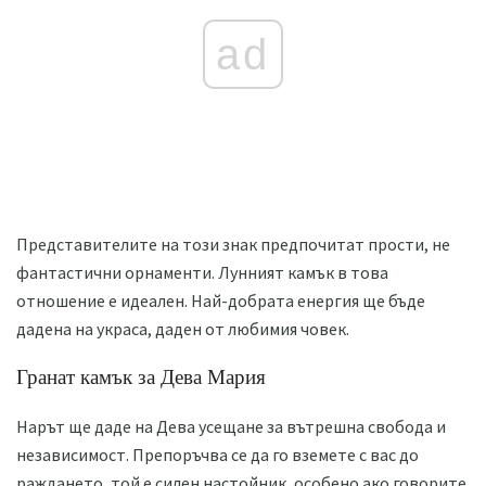
ad
Представителите на този знак предпочитат прости, не
фантастични орнаменти. Лунният камък в това
отношение е идеален. Най-добрата енергия ще бъде
дадена на украса, даден от любимия човек.
Гранат камък за Дева Мария
Нарът ще даде на Дева усещане за вътрешна свобода и
независимост. Препоръчва се да го вземете с вас до
раждането, той е силен настойник, особено ако говорите