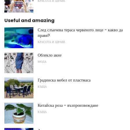
КРАСОТА И ЗДРАВЕ
Useful and amazing
След слънчева тераса червеното лице - какво да
правя?
КРАСОТА И ЗДРАВЕ
Облекло акне
МОДА
Градинска мебел от пластмаса
КЪЩА
Китайска роза - възпроизвеждане
КЪЩА