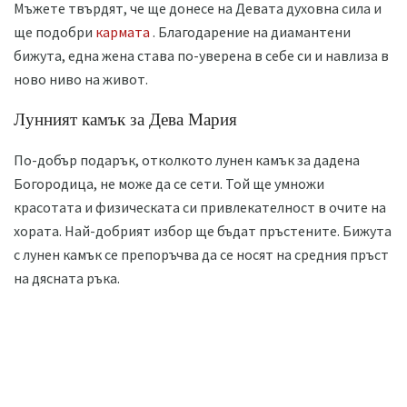
Мъжете твърдят, че ще донесе на Девата духовна сила и
ще подобри
кармата
. Благодарение на диамантени
бижута, една жена става по-уверена в себе си и навлиза в
ново ниво на живот.
Лунният камък за Дева Мария
По-добър подарък, отколкото лунен камък за дадена
Богородица, не може да се сети. Той ще умножи
красотата и физическата си привлекателност в очите на
хората. Най-добрият избор ще бъдат пръстените. Бижута
с лунен камък се препоръчва да се носят на средния пръст
на дясната ръка.