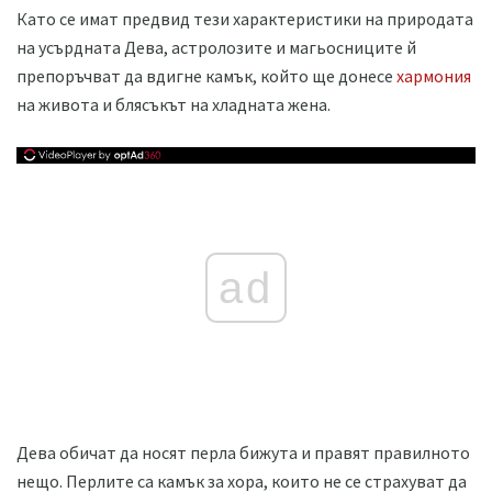
Като се имат предвид тези характеристики на природата
на усърдната Дева, астролозите и магьосниците й
препоръчват да вдигне камък, който ще донесе
хармония
на живота и блясъкът на хладната жена.
ad
Дева обичат да носят перла бижута и правят правилното
нещо. Перлите са камък за хора, които не се страхуват да