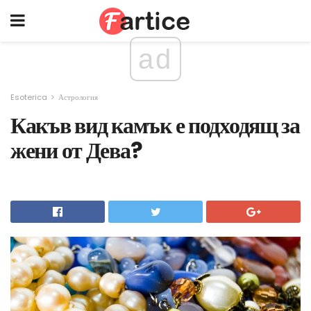
ad
Esoterica
Астрология
Какъв вид камък е подходящ за
жени от Дева?