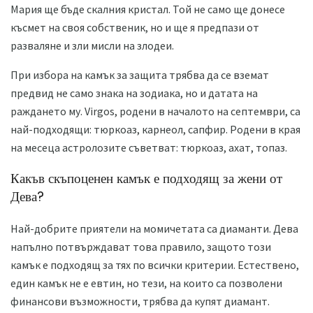
Мария ще бъде скалния кристал. Той не само ще донесе
късмет на своя собственик, но и ще я предпази от
разваляне и зли мисли на злодеи.
При избора на камък за защита трябва да се вземат
предвид не само знака на зодиака, но и датата на
раждането му. Virgos, родени в началото на септември, са
най-подходящи: тюркоаз, карнеол, сапфир. Родени в края
на месеца астролозите съветват: тюркоаз, ахат, топаз.
Какъв скъпоценен камък е подходящ за жени от
Дева?
Най-добрите приятели на момичетата са диаманти. Дева
напълно потвърждават това правило, защото този
камък е подходящ за тях по всички критерии. Естествено,
един камък не е евтин, но тези, на които са позволени
финансови възможности, трябва да купят диамант.