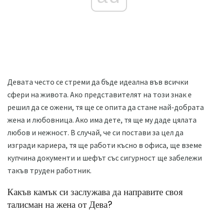
Девата често се стреми да бъде идеална във всички
сфери на живота. Ако представителят на този знак е
решил да се ожени, тя ще се опита да стане най-добрата
жена и любовница. Ако има дете, тя ще му даде цялата
любов и нежност. В случай, че си постави за цел да
изгради кариера, тя ще работи късно в офиса, ще вземе
купчина документи и шефът със сигурност ще забележи
такъв труден работник.
Какъв камък си заслужава да направите своя
талисман на жена от Дева?