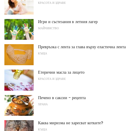
КРАСОТА И ЗДРАВЕ
Игри и състезания в летния лагер
МАЙЧИНСТВО
Превръзка с лента за глава върху еластична лента
КЪЩА
Етерични масла за лицето
КРАСОТА И ЗДРАВЕ
Печено в саксии - рецепта
ХРАНА
Каква миризма не харесват котките?
КЪЩА