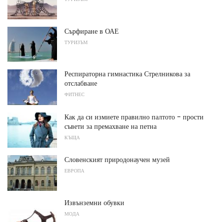
Сърфиране в ОАЕ
ТУРИЗЪМ
Респираторна гимнастика Стрелникова за
отслабване
ФИТНЕС
Как да си измиете правилно палтото - прости
съвети за премахване на петна
КЪЩА
Словенският природонаучен музей
ЕВРОПА
Извънземни обувки
МОДА