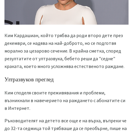
Ким Кардашиан, който трябва да роди второ дете през
декември, се надява на най-доброто, но се подготвя
морално за цезарово сечение. В крайна сметка, според
резултатите от ултразвука, бебето реши да "седне"
краката, което много усложнява естественото раждане.
Ултразвуков преглед
Ким споделя своите преживявания и проблеми,
възникнали в навечерието на раждането с абонатите си
в Интернет.
Ръководителят на детето все още е на върха, въпреки че
до 32-та седмица той трябваше да се преобърне, пише на