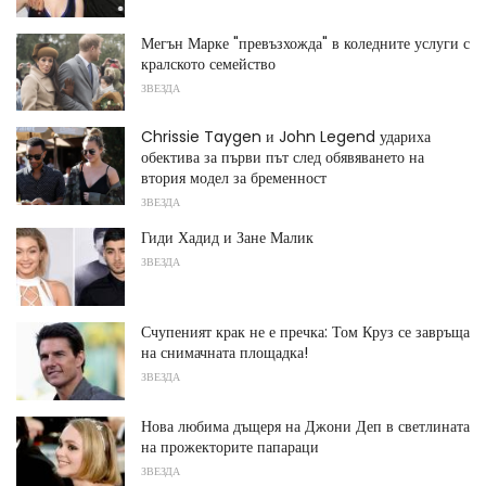
Мегън Марке "превъзхожда" в коледните услуги с
кралското семейство
ЗВЕЗДА
Chrissie Taygen и John Legend удариха
обектива за първи път след обявяването на
втория модел за бременност
ЗВЕЗДА
Гиди Хадид и Зане Малик
ЗВЕЗДА
Счупеният крак не е пречка: Том Круз се завръща
на снимачната площадка!
ЗВЕЗДА
Нова любима дъщеря на Джони Деп в светлината
на прожекторите папараци
ЗВЕЗДА