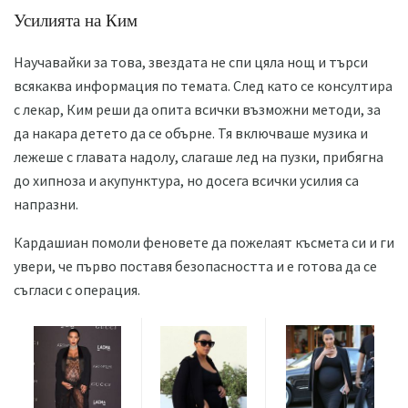
Усилията на Ким
Научавайки за това, звездата не спи цяла нощ и търси
всякаква информация по темата. След като се консултира
с лекар, Ким реши да опита всички възможни методи, за
да накара детето да се обърне. Тя включваше музика и
лежеше с главата надолу, слагаше лед на пузки, прибягна
до хипноза и акупунктура, но досега всички усилия са
напразни.
Кардашиан помоли феновете да пожелаят късмета си и ги
увери, че първо поставя безопасността и е готова да се
съгласи с операция.