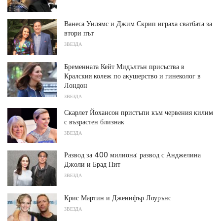
Ванеса Уилямс и Джим Скрип играха сватбата за
втори път
ЗВЕЗДА
Бременната Кейт Мидълтън присъства в
Кралския колеж по акушерство и гинеколог в
Лондон
ЗВЕЗДА
Скарлет Йохансон пристъпи към червения килим
с възрастен близнак
ЗВЕЗДА
Развод за 400 милиона: развод с Анджелина
Джоли и Брад Пит
ЗВЕЗДА
Крис Мартин и Дженифър Лоурънс
ЗВЕЗДА