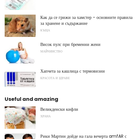
Как да се грижи за хамстер - основните правила
за хранене и съдържание
КЪЩА
Висок пулс при бременни жени
МАЙЧИНСТВО
Хапчета за кашлица с термовизии
КРАСОТА И ЗДРАВЕ
Useful and amazing
Великденски кифли
ХРАНА
Рики Мартин дойде на гала вечерта amfAR с