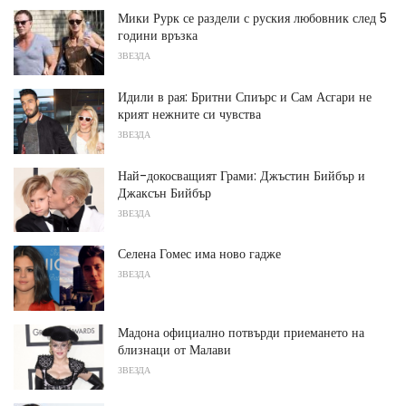
Мики Рурк се раздели с руския любовник след 5
години връзка
ЗВЕЗДА
Идили в рая: Бритни Спиърс и Сам Асгари не
крият нежните си чувства
ЗВЕЗДА
Най-докосващият Грами: Джъстин Бийбър и
Джаксън Бийбър
ЗВЕЗДА
Селена Гомес има ново гадже
ЗВЕЗДА
Мадона официално потвърди приемането на
близнаци от Малави
ЗВЕЗДА