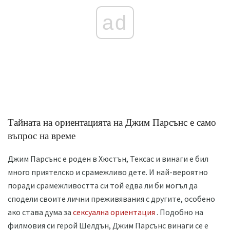
ad
Тайната на ориентацията на Джим Парсънс е само
въпрос на време
Джим Парсънс е роден в Хюстън, Тексас и винаги е бил
много приятелско и срамежливо дете. И най-вероятно
поради срамежливостта си той едва ли би могъл да
сподели своите лични преживявания с другите, особено
ако става дума за
сексуална ориентация
. Подобно на
филмовия си герой Шелдън, Джим Парсънс винаги се е