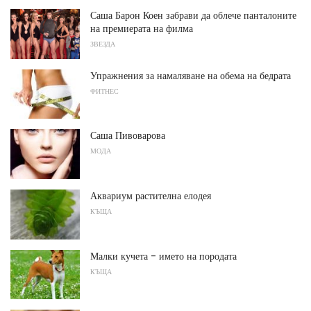
Саша Барон Коен забрави да облече панталоните
на премиерата на филма
ЗВЕЗДА
Упражнения за намаляване на обема на бедрата
ФИТНЕС
Саша Пивоварова
МОДА
Аквариум растителна елодея
КЪЩА
Малки кучета - името на породата
КЪЩА