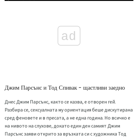
ad
Джим Парсънс и Тод Спивак - щастливи заедно
Днес Джим Парсънс, както се казва, е отворен гей.
Разбира се, сексуалната му ориентация беше дискутирана
сред феновете и в пресата, а не една година. Но всичко е
на нивото на слухове, докато един ден самият Джим
Парсънс заяви открито за връзката си с художника Тод