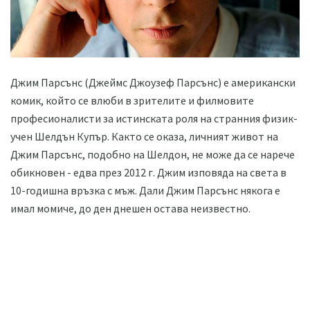
Джим Парсънс (Джеймс Джоузеф Парсънс) е американски
комик, който се влюби в зрителите и филмовите
професионалисти за истинската роля на странния физик-
учен Шелдън Купър. Както се оказа, личният живот на
Джим Парсънс, подобно на Шелдон, не може да се нарече
обикновен - едва през 2012 г. Джим изповяда на света в
10-годишна връзка с мъж. Дали Джим Парсънс някога е
имал момиче, до ден днешен остава неизвестно.