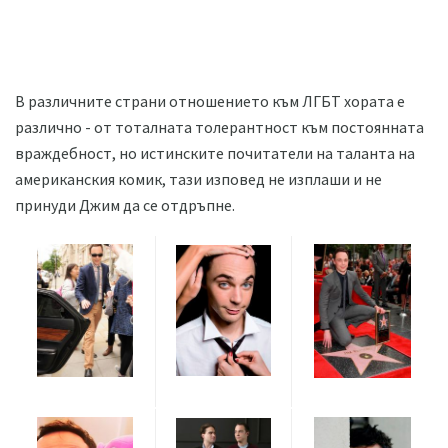
В различните страни отношението към ЛГБТ хората е
различно - от тоталната толерантност към постоянната
враждебност, но истинските почитатели на таланта на
американския комик, тази изповед не изплаши и не
принуди Джим да се отдръпне.