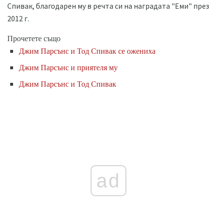
Спивак, благодарен му в речта си на наградата "Еми" през
2012 г.
Прочетете също
Джим Парсънс и Тод Спивак се ожениха
Джим Парсънс и приятеля му
Джим Парсънс и Тод Спивак
ad