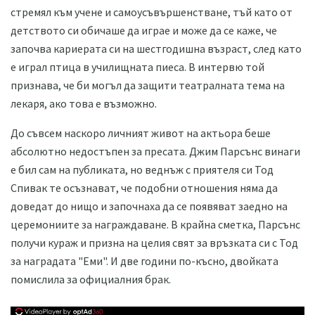
стремял към учене и самоусъвършенстване, тъй като от
детството си обичаше да играе и може да се каже, че
започва кариерата си на шестгодишна възраст, след като
е играл птица в училищната пиеса. В интервю той
признава, че би могъл да защити театралната тема на
лекаря, ако това е възможно.
До съвсем наскоро личният живот на актьора беше
абсолютно недостъпен за пресата. Джим Парсънс винаги
е бил сам на публиката, но веднъж с приятеля си Тод
Спивак те осъзнават, че подобни отношения няма да
доведат до нищо и започнаха да се появяват заедно на
церемониите за награждаване. В крайна сметка, Парсънс
получи кураж и призна на целия свят за връзката си с Тод
за наградата "Еми". И две години по-късно, двойката
помислила за официалния брак.