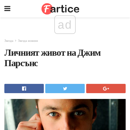
ad
Звезда
Звезда новини
Личният живот на Джим
Парсънс