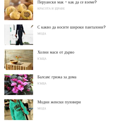
Перуански мак - как да се вземе?
КРАСОТА И ЗДРАВЕ
С какво да носите широки панталони?
МОДА
Холни маси от дърво
КЪЩА
Балсам: грижа за дома
КЪЩА
Модни женски пуловери
МОДА