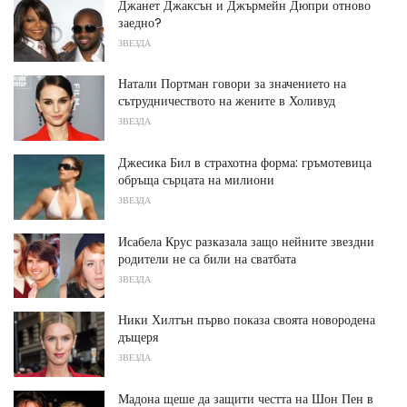
Джанет Джаксън и Джърмейн Дюпри отново
заедно?
ЗВЕЗДА
Натали Портман говори за значението на
сътрудничеството на жените в Холивуд
ЗВЕЗДА
Джесика Бил в страхотна форма: гръмотевица
обръща сърцата на милиони
ЗВЕЗДА
Исабела Крус разказала защо нейните звездни
родители не са били на сватбата
ЗВЕЗДА
Ники Хилтън първо показа своята новородена
дъщеря
ЗВЕЗДА
Мадона щеше да защити честта на Шон Пен в