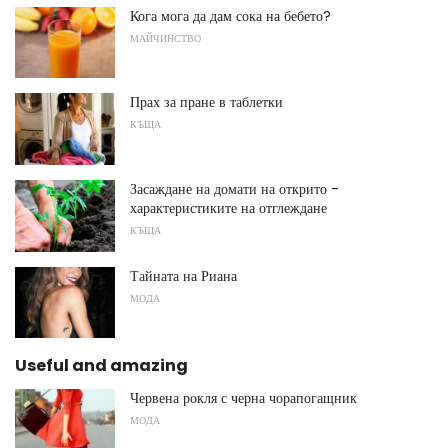
Кога мога да дам сока на бебето?
МАЙЧИНСТВО
Прах за пране в таблетки
КЪЩА
Засаждане на домати на открито -
характеристиките на отглеждане
КЪЩА
Тайната на Риана
МОДА
Useful and amazing
Червена рокля с черна чорапогащник
МОДА