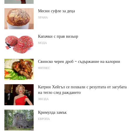
Месни суфле за деца
ХРАНА
Капачки с прав визьор
МОДА
Свинско черен дроб - съдържание на калории
ФИТНЕС
Катрин Хейгъл се похвали с резултата от загубата
на тегло след раждането
ЗВЕЗДА
Кримулда замък
ЕВРОПА