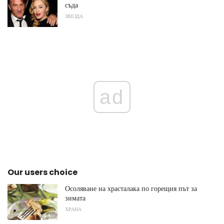
съда
ЗВЕЗДА
ad
Our users choice
Осоляване на храсталака по горещия път за
зимата
ХРАНА