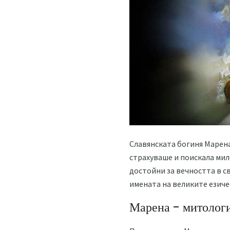
Славянската богиня Марена
страхуваше и поискала мило
достойни за вечността в с
имената на великите езиче
Марена - митолог