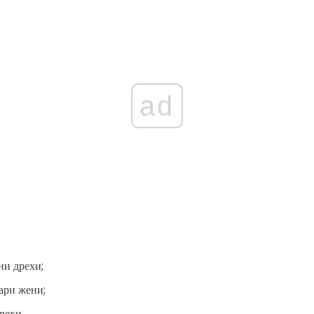
ad
ни дрехи;
тари жени;
рехи.