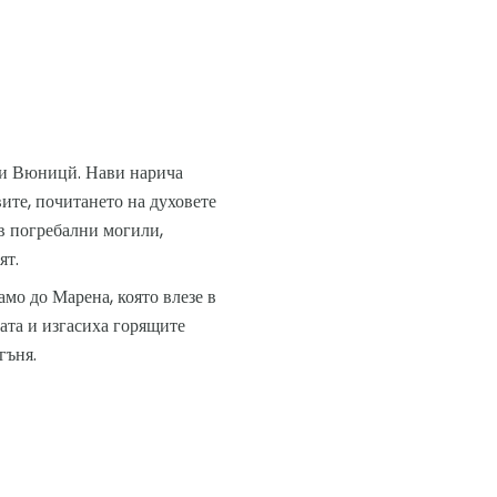
или Вюницй. Нави нарича
ите, почитането на духовете
в погребални могили,
ят.
амо до Марена, която влезе в
тата и изгасиха горящите
гъня.