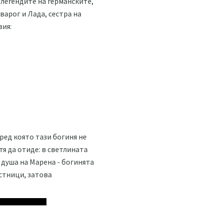
легендите на германските,
варог и Лада, сестра на
вия:
ред която тази богиня не
тя да отиде: в светлината
 душа на Марена - богинята
астници, затова