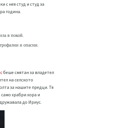
 с нея студ и студ за
ра година.
ила в покой.
строфални и опасни.
с
беше смятан за владетел
ител на селското
олта за нашите предци. Тя
 само храбри хора и
дружавала до Ириус.