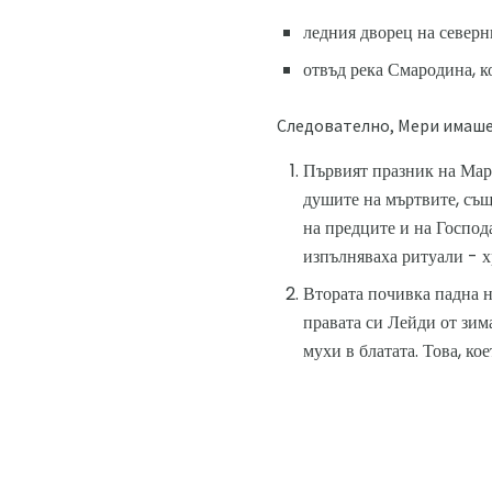
ледния дворец на северн
отвъд река Смародина, ко
Следователно, Мери имаше
Първият празник на Маре
душите на мъртвите, същ
на предците и на Господ
изпълняваха ритуали - хр
Втората почивка падна н
правата си Лейди от зима
мухи в блатата. Това, ко