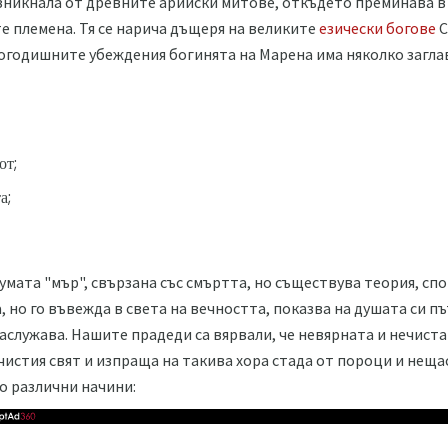
зникнала от древните арийски митове, откъдето преминава в 
е племена. Тя се нарича дъщеря на великите
езически богове
С
огодишните убеждения богинята на Марена има няколко загла
от;
а;
умата "мър", свързана със смъртта, но съществува теория, спо
 но го въвежда в света на вечността, показва на душата си пъ
заслужава. Нашите прадеди са вярвали, че невярната и нечиста
 чистия свят и изпраща на такива хора стада от пороци и нещ
о различни начини: