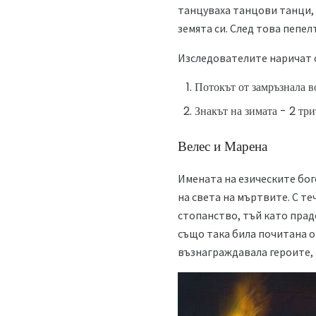
танцуваха танцови танци, а
земята си. След това пепел
Изследователите наричат ​​
Потокът от замръзнала во
Знакът на зимата - 2 тр
Велес и Марена
Имената на езическите бог
на света на мъртвите. С те
стопанство, тъй като прад
също така била почитана от
възнаграждавала героите, 