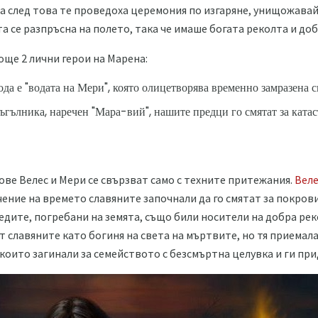
 след това те проведоха церемония по изгаряне, унищожавайки
та се разпръсна на полето, така че имаше богата реколта и доб
още 2 лични герои на Марена:
да е "водата на Мери", която олицетворява временно замразена с
иъгълника, наречен "Мара-вий", нашите предци го смятат за ката
ове Велес и Мери се свързват само с техните притежания.
Веле
чение на времето славяните започнали да го смятат за покров
едите, погребани на земята, също били носители на добра рек
 славяните като богиня на света на мъртвите, но тя приемала
които загинали за семейството с безсмъртна целувка и ги при