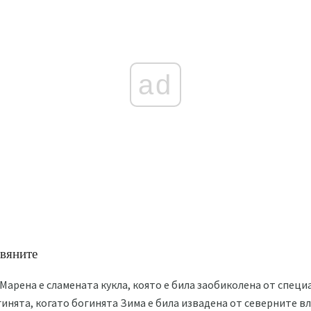
ad
авяните
Марена е сламената кукла, която е била заобиколена от специ
инята, когато богинята Зима е била извадена от северните в