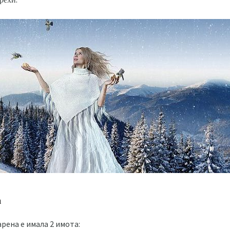
а
рена е имала 2 имота: