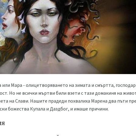
 или Мара - олицетворяването на зимата и смъртта, господар
ст. Но не всички мъртви били взети с тази домакиня на живота
вета на Слави. Нашите прадеди похвалиха Марена два пъти пре
ски божества Купала и Даздбог, и имаше причини.
ия