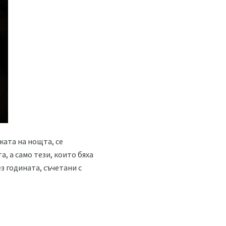
ката на нощта, се
, а само тези, които бяха
з годината, съчетани с