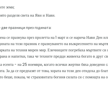
ите земи;
ято разделя света на Яви и Нави.
 две празници през годината:
на се празнува през пролетта на 1 март и се нарича Нави Ден 
ината на този празник е празнуването на възкресението на мъртв
арката на техния мирен мир. Езичниците погребаха мъртвите си 
ана и напитки, така че техните предци живееха богато в друг св
а есента - на 25 ноември, когато всички жертви бяха доведени с
та. За да се предпазят от това, хората на този ден отидоха до бла
ето беше, показа, че страховитата богиня силата си с помощта на о