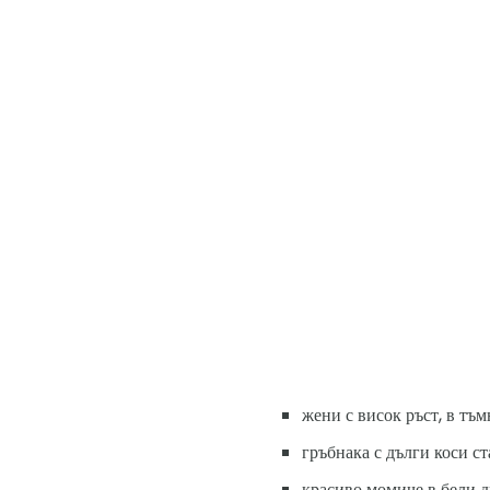
жени с висок ръст, в тъм
гръбнака с дълги коси с
красиво момиче в бели д