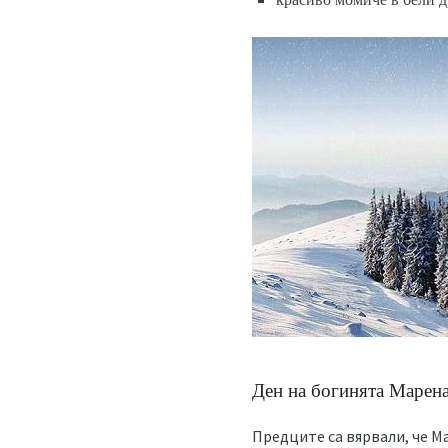
Ден на богинята Марен
Предците са вярвали, че Ма