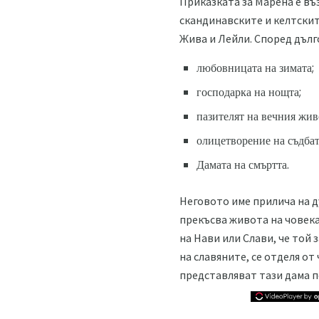
Приказката за Марена е въ
скандинавските и келтскит
Жива и Лейли. Според дълг
любовницата на зимата;
господарка на нощта;
пазителят на вечния жив
олицетворение на съдбат
Дамата на смъртта.
Неговото име прилича на д
прекъсва живота на човека,
на Нави или Слави, че той 
на славяните, се отделя от
представляват тази дама п