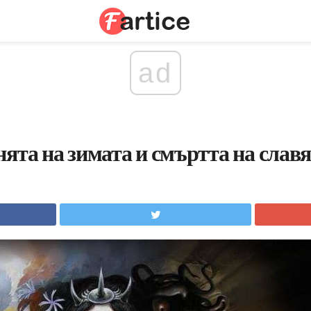
ad
нята на зимата и смъртта на слав