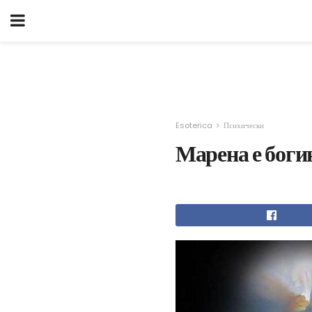
Esoterica
Психически
Марена е боги