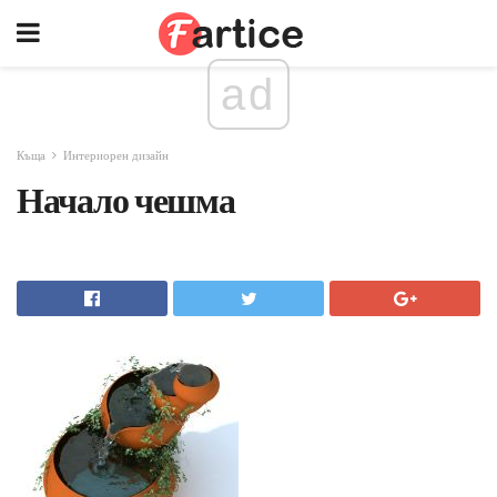
ad
Къща
Интериорен дизайн
Начало чешма