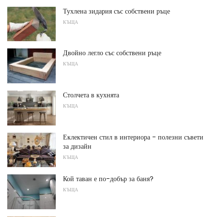
Тухлена зидария със собствени ръце
КЪЩА
Двойно легло със собствени ръце
КЪЩА
Столчета в кухнята
КЪЩА
Еклектичен стил в интериора - полезни съвети
за дизайн
КЪЩА
Кой таван е по-добър за баня?
КЪЩА