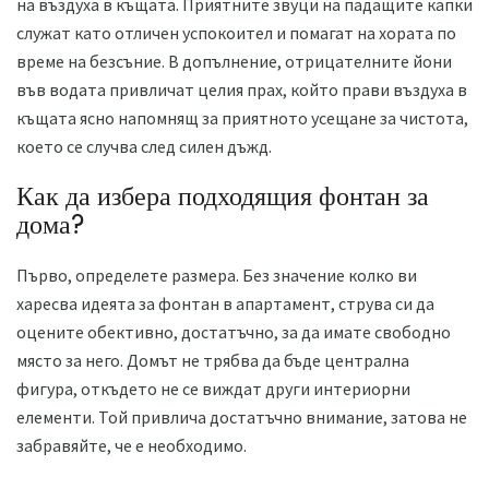
на въздуха в къщата. Приятните звуци на падащите капки
служат като отличен успокоител и помагат на хората по
време на безсъние. В допълнение, отрицателните йони
във водата привличат целия прах, който прави въздуха в
къщата ясно напомнящ за приятното усещане за чистота,
което се случва след силен дъжд.
Как да избера подходящия фонтан за
дома?
Първо, определете размера. Без значение колко ви
харесва идеята за фонтан в апартамент, струва си да
оцените обективно, достатъчно, за да имате свободно
място за него. Домът не трябва да бъде централна
фигура, откъдето не се виждат други интериорни
елементи. Той привлича достатъчно внимание, затова не
забравяйте, че е необходимо.