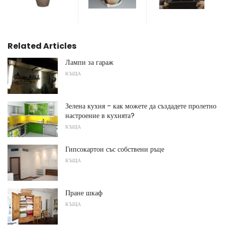
Related Articles
Лампи за гараж
КЪЩА
Зелена кухня - как можете да създадете пролетно
настроение в кухнята?
КЪЩА
Гипсокартон със собствени ръце
КЪЩА
Пране шкаф
КЪЩА