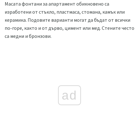
Масата фонтани за апартамент обикновено са
изработени от стъкло, пластмаса, стомана, камък или
керамика. Подовите варианти могат да бъдат от всички
по-горе, както и от дърво, цимент или мед. Стените често
са медни и бронзови.
ad