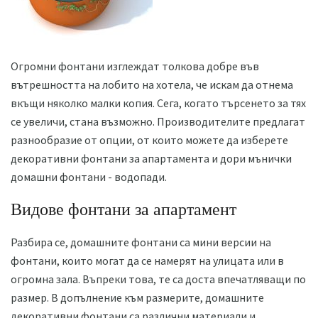
Огромни фонтани изглеждат толкова добре във
вътрешността на лобито на хотела, че искам да отнема
вкъщи няколко малки копия. Сега, когато търсенето за тях
се увеличи, стана възможно. Производителите предлагат
разнообразие от опции, от които можете да изберете
декоративни фонтани за апартамента и дори мънички
домашни фонтани - водопади.
Видове фонтани за апартамент
Разбира се, домашните фонтани са мини версии на
фонтани, които могат да се намерят на улицата или в
огромна зала. Въпреки това, те са доста впечатляващи по
размер. В допълнение към размерите, домашните
декоративни фонтани са различни материали и