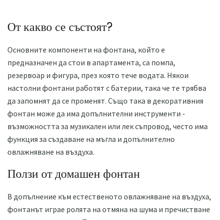
От какво се състоят?
Основните компоненти на фонтана, който е
предназначен да стои в апартамента, са помпа,
резервоар и фигура, през която тече водата. Някои
настолни фонтани работят с батерии, така че те трябва
да запомнят да се променят. Също така в декоративния
фонтан може да има допълнителни инструменти -
възможността за музикален или лек съпровод, често има
функция за създаване на мъгла и допълнително
овлажняване на въздуха.
Ползи от домашен фонтан
В допълнение към естественото овлажняване на въздуха,
фонтанът играе ролята на отмяна на шума и пречистване