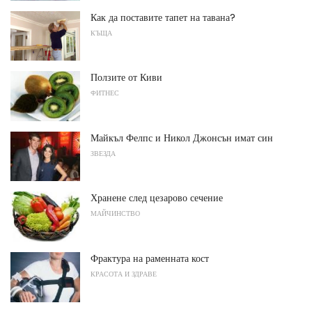
Как да поставите тапет на тавана?
КЪЩА
Ползите от Киви
ФИТНЕС
Майкъл Фелпс и Никол Джонсън имат син
ЗВЕЗДА
Хранене след цезарово сечение
МАЙЧИНСТВО
Фрактура на раменната кост
КРАСОТА И ЗДРАВЕ