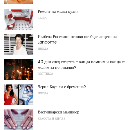
Ремонт на малка кухня
КЪЩА
Изабела Роселини отново ще бъде лицето на
Lancome
ЗВЕЗДА
40 дни след смъртта - как да помним и как да се
молим за починалия?
ESOTERICA
Черил Коул ли е бременна?
ЗВЕЗДА
Вестникарски маникюр
КРАСОТА И ЗДРАВЕ