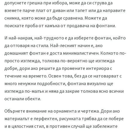
допуснете грешка при избора, може да си струва да
вземете парче плат от диван или тапет или да направите
снимка, която може да бъде сравнена. Можете да
поискате проба от камъка от продавача на фонтани.
И най-накрая, най-трудното е да изберете фонтан, който
да отговаря на стила. Най-лесният начин е, ако
домашният фонтан е доста минималистичен. Колкото по-
просто изглежда, толкова по-вероятно ще изглежда
добре, дори ако решите да промените интериора с
течение на времето. Освен това, без да се натоварват с
много ненужни подробности, фонтана визуално ще
изглежда по-малък и няма да закрие толкова ясно всички
останали обекти.
Обърнете внимание на орнамента и чертежа. Дори ако
материалът е перфектен, рисунката трябва да се побере
и в цялостния стил, в противен случай ще забележите