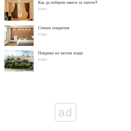
Как да изберем завеси за тапети?
КЪЩА
Стенни покрития
КЪЩА
Покриви на частни къщи
КЪЩА
ad