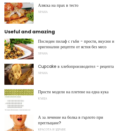
Аляска на прах в тесто
ХРАНА
Useful and amazing
Последен пилаф с гъби - прости, вкусни и
оригинални рецепти от ястия без месо
ХРАНА
Cupcake в хлебопроизводител - рецепта
ХРАНА
Прости модели на плетене на една кука
КЪЩА
А за лечение на болка в гърлото при
преглъщане?
КРАСОТА И ЗДРАВЕ