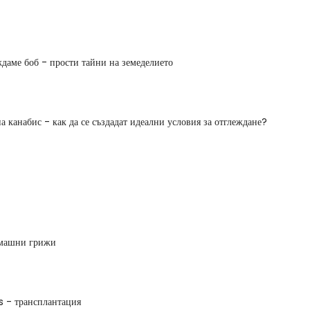
ждаме боб - прости тайни на земеделието
а канабис - как да се създадат идеални условия за отглеждане?
омашни грижи
 - трансплантация