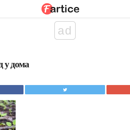
ad
д у дома