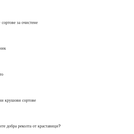
 сортове за очистене
ник
то
ни крушови сортове
ите добра реколта от краставици?