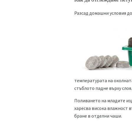
Разсад домашни условия дом
температурата на околната
стъблото падне върху слоя.
Поливането на младите изд
харесва висока влажност въ
бране в отделни чаши.