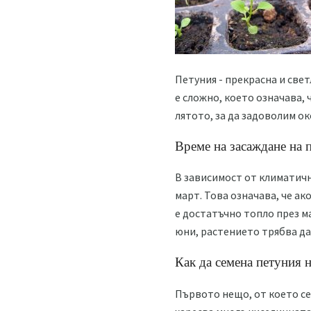
Петуния - прекрасна и свет
е сложно, което означава, 
лятото, за да задоволим ок
Време на засаждане на п
В зависимост от климатичн
март. Това означава, че а
е достатъчно топло през ма
юни, растението трябва да
Как да семена петуния н
Първото нещо, от което се