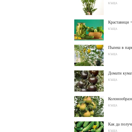
КЪЩА
Краставици -
КЪЩА
Пъпеш в пар
КЪЩА
Домати кума
КЪЩА
Колонообраз
КЪЩА
Как да получ
КЪЩА