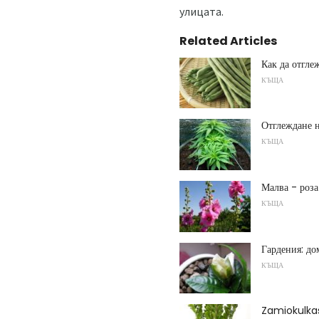
улицата.
Related Articles
Как да отгле
КЪЩА
Отглеждане н
КЪЩА
Малва - роза
КЪЩА
Гардения: д
КЪЩА
Zamiokulkas