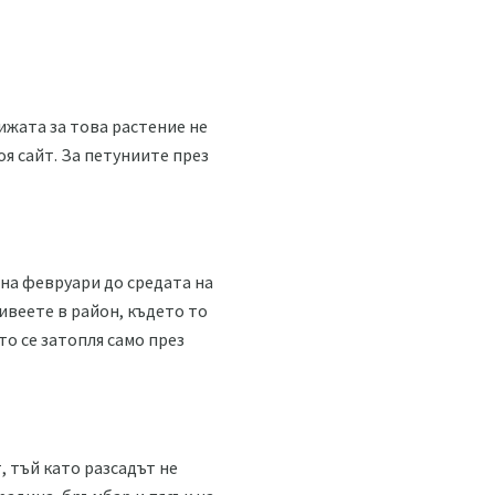
ижата за това растение не
оя сайт. За петуниите през
 на февруари до средата на
ивеете в район, където то
то се затопля само през
, тъй като разсадът не