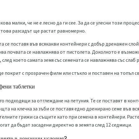
ова малки, че не е лесно да ги сее. За да се улесни този проце
д това разсадът ще растат равномерно.
а се поставя във всякакви контейнери с добър дренажен слой 
това почвата се навлажнява от пистолета. Доколкото е възмо
след което самата земя със семената се навлажнява със слаб 
е покрит с прозрачен филм или стъкло и поставен на топъл св
рфени таблетки
го подходящи за отглеждане на петуния. Те се поставят в конт
ощта на клечка за зъби се поставя едно дренирано семе във в
елните грижи са същите като при семена в контейнери. Расте
огат да бъдат засадени директно в земята след 12 седмици.
униите в домашни условия?