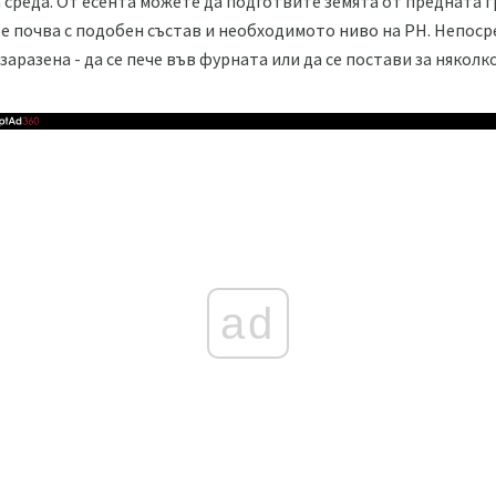
 среда. От есента можете да подготвите земята от предната г
те почва с подобен състав и необходимото ниво на PH. Непос
заразена - да се пече във фурната или да се постави за няколк
ad