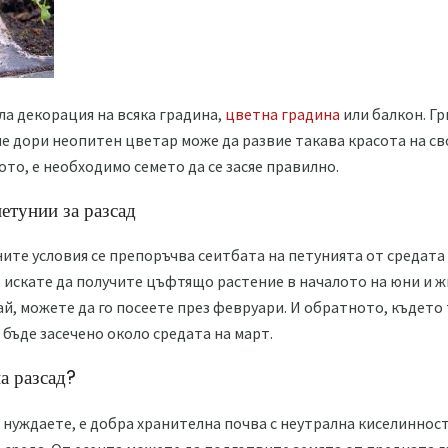
ла декорация на всяка градина,
цветна градина
или балкон. Гр
че дори неопитен цветар може да развие такава красота на св
ото, е необходимо семето да се засяе правилно.
етунии за разсад
ите условия се препоръчва сеитбата на петунията от средата
ко искате да получите цъфтящо растение в началото на юни и ж
й, можете да го посеете през февруари. И обратното, където 
 бъде засечено около средата на март.
а разсад?
 нуждаете, е добра хранителна почва с неутрална киселинност