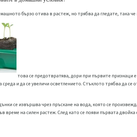
ашното бързо отива в растеж, но трябва да гледате, така че н
това се предотвратява, дори при първите признаци е
 среда и да се увеличи осветлението. Стъклото трябва да се 
ънки се извършва чрез пръскане на вода, която се произвежд
в време на силен растеж. След като се появи първата двойка 