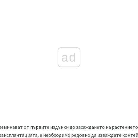
ad
еминават от първите издънки до засаждането на растението 
трансплантацията, е необходимо редовно да изваждате конте