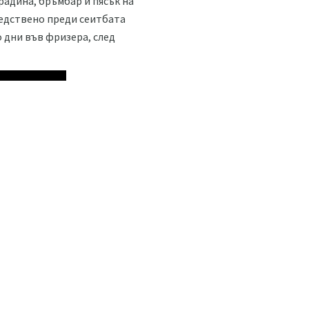
радина, бръмбар и пясък на
редствено преди сеитбата
о дни във фризера, след