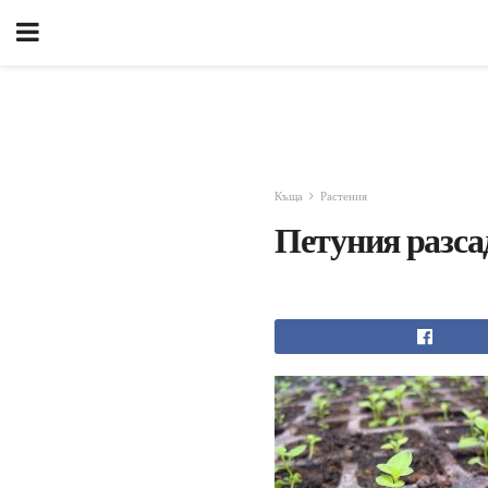
Къща
Растения
Петуния разса