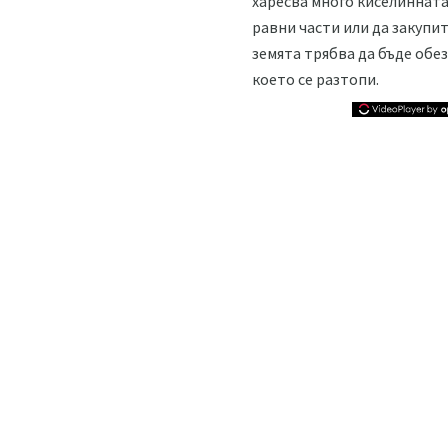
харесва много киселинната
равни части или да закупи
земята трябва да бъде обез
което се разтопи.