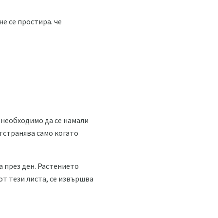
е се простира. че
 необходимо да се намали
отстранява само когато
а през ден. Растението
от тези листа, се извършва