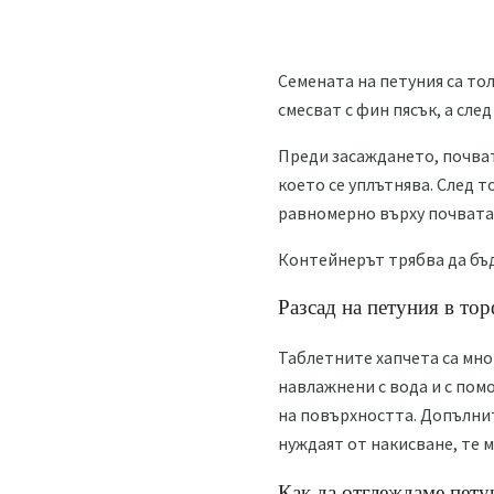
Семената на петуния са толк
смесват с фин пясък, а сле
Преди засаждането, почват
което се уплътнява. След 
равномерно върху почвата, 
Контейнерът трябва да бъд
Разсад на петуния в то
Таблетните хапчета са мно
навлажнени с вода и с пом
на повърхността. Допълнит
нуждаят от накисване, те м
Как да отглеждаме пет