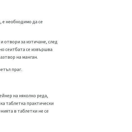
с, е необходимо да се
и отвори за изтичане, след
жно сеитбата се извършва
разтвор на манган.
етъл праг.
ейнер на няколко реда,
сяка таблетка практически
нията в таблетки не се