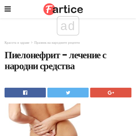
ad
Красота и здраве
Празник на народните рецепти
Пиелонефрит - лечение с
народни средства