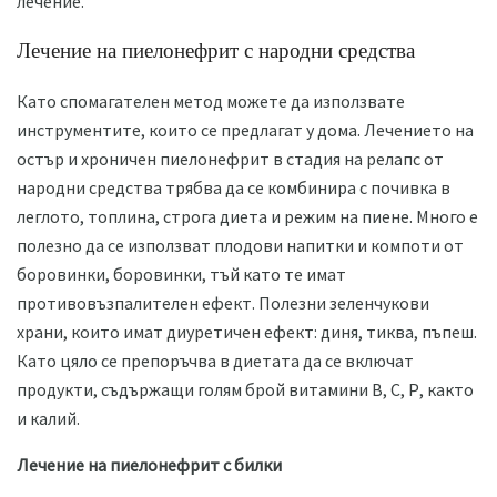
лечение.
Лечение на пиелонефрит с народни средства
Като спомагателен метод можете да използвате
инструментите, които се предлагат у дома. Лечението на
остър и хроничен пиелонефрит в стадия на релапс от
народни средства трябва да се комбинира с почивка в
леглото, топлина, строга диета и режим на пиене. Много е
полезно да се използват плодови напитки и компоти от
боровинки, боровинки, тъй като те имат
противовъзпалителен ефект. Полезни зеленчукови
храни, които имат диуретичен ефект: диня, тиква, пъпеш.
Като цяло се препоръчва в диетата да се включат
продукти, съдържащи голям брой витамини В, С, Р, както
и калий.
Лечение на пиелонефрит с билки