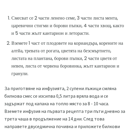
Смесват се 2 части ленено семе, 3 части листа мента,
царевични стигми и борови пъпки, 4 части хвощ, както
и 5 части жълт кантарион и леторасти.
Вземете 1 част от плодовете на кориандъра, корените на
алтйа, тревата от рогата, цветята на безсмъртието,
листата на плантана, борови пъпки, 2 части цветя от
невен, листа от червена боровинка, жълт кантарион и
гранули.
За приготвяне на инфузията, 2 супени лъжици смляна
билкова смес се изсипва 0,5 литра вряла вода и се
задържат под капака на топло място за 8 - 10 часа.
Вземете инфузия на първата рецепта три пъти дневно за
трета чаша в продължение на 14 дни. След това
направете двуседмична почивка и приложете билкови