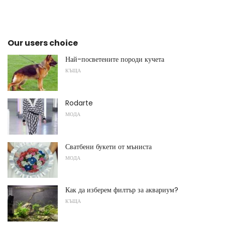
Our users choice
Най-посветените породи кучета
КЪЩА
Rodarte
МОДА
Сватбени букети от мъниста
МОДА
Как да изберем филтър за аквариум?
КЪЩА