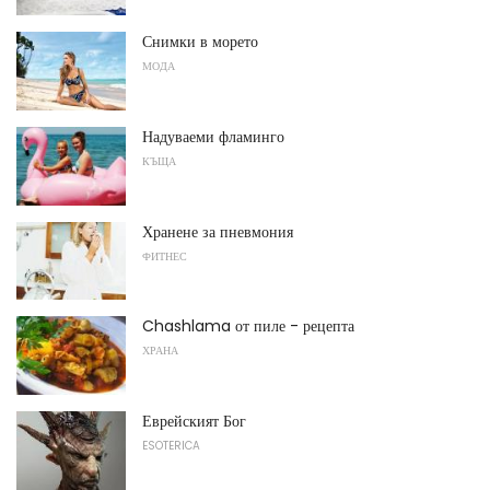
Снимки в морето
МОДА
Надуваеми фламинго
КЪЩА
Хранене за пневмония
ФИТНЕС
Chashlama от пиле - рецепта
ХРАНА
Еврейският Бог
ESOTERICA