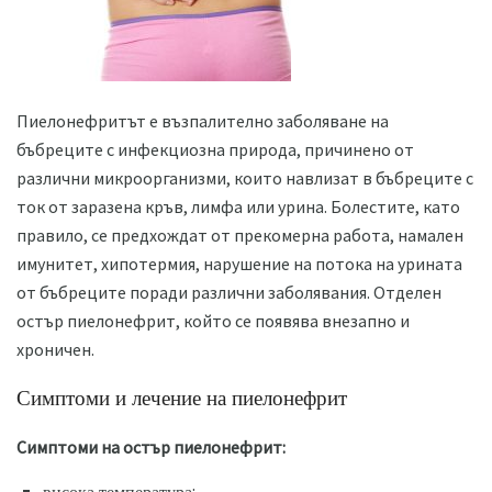
Пиелонефритът е възпалително заболяване на
бъбреците с инфекциозна природа, причинено от
различни микроорганизми, които навлизат в бъбреците с
ток от заразена кръв, лимфа или урина. Болестите, като
правило, се предхождат от прекомерна работа, намален
имунитет, хипотермия, нарушение на потока на урината
от бъбреците поради различни заболявания. Отделен
остър пиелонефрит, който се появява внезапно и
хроничен.
Симптоми и лечение на пиелонефрит
Симптоми на остър пиелонефрит: