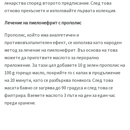
лекарства според второто предписание. След това
отново прекъснете и използвайте първата колекция.
Лечение на пиелонефрит с прополис
Прополис, който има аналгетичен и
противовъзпалителен ефект, се използва като народен
метод за лечение на пиелонефрит. Въз основа на това
можете да приготвите маслото за перорално
приложение. За тази цел добавете 10 g зелен прополис на
100 g горещо масло, покрийте го с капак в продължение
на 20 минути, като се разбърква понякога. След това
масата бавно се загрява до 90 градуса и след това се
филтрира. Вземете маслото 3 пъти на ден за един час
преди хранене.