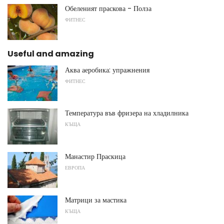
Обеленият праскова - Полза
ФИТНЕС
Useful and amazing
Аква аеробика: упражнения
ФИТНЕС
Температура във фризера на хладилника
КЪЩА
Манастир Праскица
ЕВРОПА
Матрици за мастика
КЪЩА