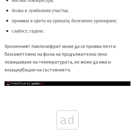
висока температура;
болка в лумбалния участък;
промяна в цвета на урината, болезнено уриниране;
слабост, гадене.
Хроничният пиелонефрит може да се прояви почти
безсимптомно на фона на продължително леко
повишаване на температурата, но може да има и
екзацербации на състоянието.
ad