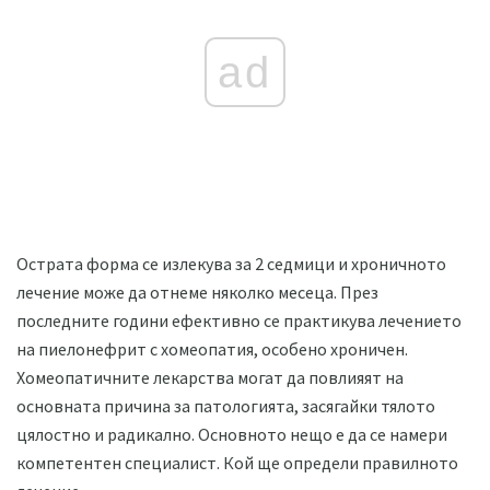
ad
Острата форма се излекува за 2 седмици и хроничното
лечение може да отнеме няколко месеца. През
последните години ефективно се практикува лечението
на пиелонефрит с хомеопатия, особено хроничен.
Хомеопатичните лекарства могат да повлияят на
основната причина за патологията, засягайки тялото
цялостно и радикално. Основното нещо е да се намери
компетентен специалист. Кой ще определи правилното