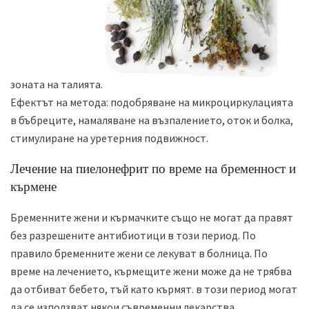
зоната на талията.
Ефектът на метода: подобряване на микроциркулацията
в бъбреците, намаляване на възпалението, оток и болка,
стимулиране на уретерния подвижност.
Лечение на пиелонефрит по време на бременност и
кърмене
Бременните жени и кърмачките също не могат да правят
без разрешените антибиотици в този период. По
правило бременните жени се лекуват в болница. По
време на лечението, кърмещите жени може да не трябва
да отбиват бебето, тъй като кърмят. в този период могат
да се използват някои съвременни лекарства.