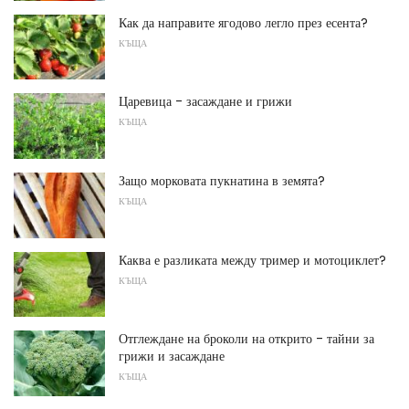
Как да направите ягодово легло през есента?
КЪЩА
Царевица - засаждане и грижи
КЪЩА
Защо морковата пукнатина в земята?
КЪЩА
Каква е разликата между тример и мотоциклет?
КЪЩА
Отглеждане на броколи на открито - тайни за
грижи и засаждане
КЪЩА