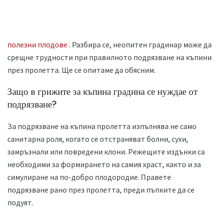
полезни плодове
. Разбира се, неопитен градинар може да
срещне трудности при правилното подрязване на къпини
през пролетта. Ще се опитаме да обясним.
Защо в грижите за къпина градина се нуждае от
подрязване?
За подрязване на къпина пролетта изпълнява не само
санитарна роля, когато се отстраняват болни, сухи,
замръзнали или повредени клони. Режещите издънки са
необходими за формирането на самия храст, както и за
симулиране на по-добро плодородие. Правете
подрязване рано през пролетта, преди пъпките да се
подуят.