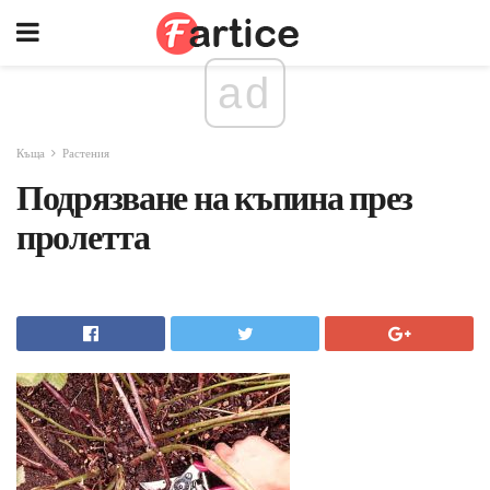
ad
Къща
Растения
Подрязване на къпина през
пролетта