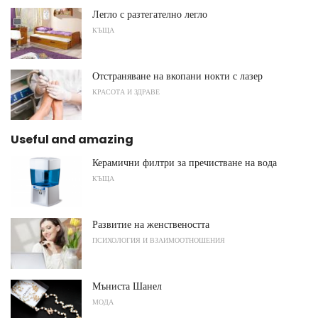
Легло с разтегателно легло
КЪЩА
Отстраняване на вкопани нокти с лазер
КРАСОТА И ЗДРАВЕ
Useful and amazing
Керамични филтри за пречистване на вода
КЪЩА
Развитие на женствеността
ПСИХОЛОГИЯ И ВЗАИМООТНОШЕНИЯ
Мъниста Шанел
МОДА