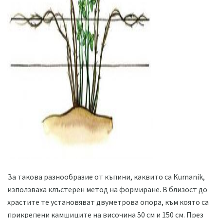
ad
За такова разнообразие от къпини, каквито са Kumanik,
използваха клъстерен метод на формиране. В близост до
храстите те установяват двуметрова опора, към която са
прикрепени камшиците на височина 50 см и 150 см. През