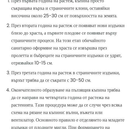
През първата година на растеж, къпина просто
съкращава върха и страничните клони, оставяйки
височина около 25-30 см от повърхността на земята.
През втората година на растеж се появяват нови издънки
близо до храста, а първите плодове се появяват върху
страничните процеси. На този етап обичайното
санитарно оформяне на храста се извършва през
пролетта и бъбреците на страничните издънки се удрят,
отрязвайки 10-15 см.
През третата година на растеж в страничните издънки,
върхът трябва да се съкрати с 30-50 см.
Окончателното образуване на пълзящия къпина трябва
да се направи на четвъртата година от растежа на
растенията. Тази процедура може да се случи чрез всяка
схема на рязане на къпини: вълни, въжета или
вентилатор. Основното правило е отделянето на младите
издънки от плодните мигли. При формирането на