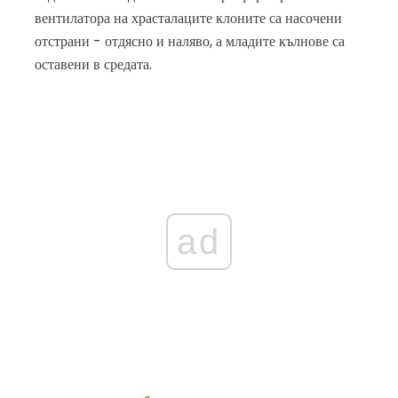
вентилатора на храсталаците клоните са насочени
отстрани - отдясно и наляво, а младите кълнове са
оставени в средата.
ad