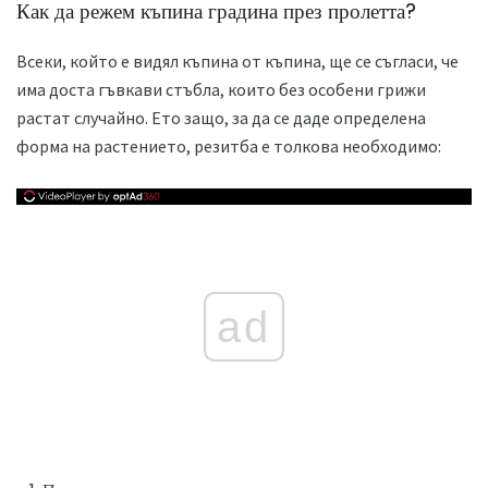
Как да режем къпина градина през пролетта?
Всеки, който е видял къпина от къпина, ще се съгласи, че
има доста гъвкави стъбла, които без особени грижи
растат случайно. Ето защо, за да се даде определена
форма на растението, резитба е толкова необходимо:
ad