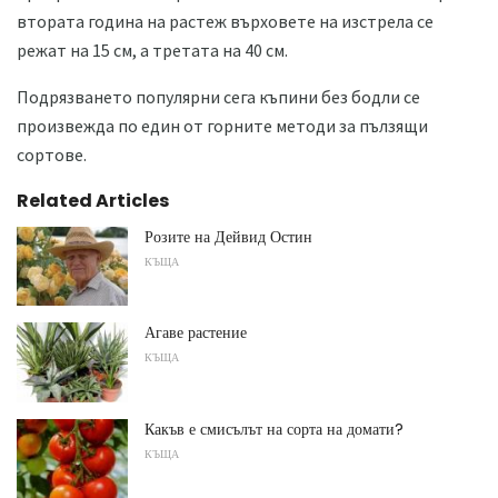
втората година на растеж върховете на изстрела се
режат на 15 см, а третата на 40 см.
Подрязването популярни сега къпини без бодли се
произвежда по един от горните методи за пълзящи
сортове.
Related Articles
Розите на Дейвид Остин
КЪЩА
Агаве растение
КЪЩА
Какъв е смисълът на сорта на домати?
КЪЩА