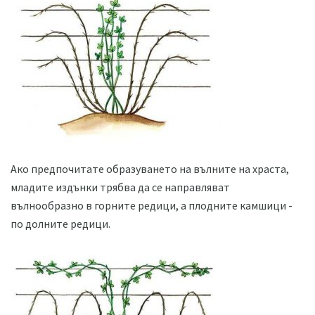
Ако предпочитате образуването на вълните на храста,
младите издънки трябва да се направляват
вълнообразно в горните редици, а плодните камшици -
по долните редици.