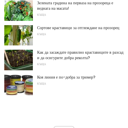
Зелената градина на перваза на прозореца е
веднага на масата!
КЪЩА
Сортове краставици за отглеждане на прозорец
КЪЩА
Как да засаждате правилно краставиците в разсад
и да осигурите добра реколта?
КЪЩА
Коя линия е по-добра за тример?
КЪЩА