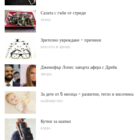
Салата с гъби от стриди
ХРАНА
Зрително увреждане - причини
КРАСОТА И ЗДРАВЕ
Дженифър Лопес завърта афера с Дрейк
ЗВЕЗДА
За дете от 5 месеца - развитие, тегло и височина
МАЙЧИНСТВО
Кутии за шапки
КЪЩА