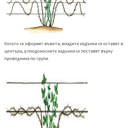
Когато се оформят въжета, младите издънки се оставят в
центъра, а плодоносните издънки се поставят върху
проводника по групи.