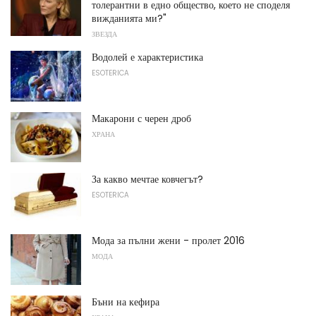
толерантни в едно общество, което не споделя
вижданията ми?"
ЗВЕЗДА
Водолей е характеристика
ESOTERICA
Макарони с черен дроб
ХРАНА
За какво мечтае ковчегът?
ESOTERICA
Мода за пълни жени - пролет 2016
МОДА
Бъни на кефира