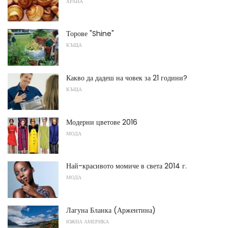
ХРАНА
Торове "Shine"
КЪЩА
Какво да дадеш на човек за 21 години?
КЪЩА
Модерни цветове 2016
МОДА
Най-красивото момиче в света 2014 г.
МОДА
Лагуна Бланка (Аржентина)
ЮЖНА АМЕРИКА