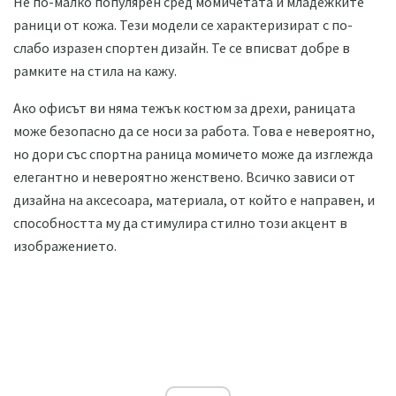
Не по-малко популярен сред момичетата и младежките
раници от кожа. Тези модели се характеризират с по-
слабо изразен спортен дизайн. Те се вписват добре в
рамките на стила на кажу.
Ако офисът ви няма тежък костюм за дрехи, раницата
може безопасно да се носи за работа. Това е невероятно,
но дори със спортна раница момичето може да изглежда
елегантно и невероятно женствено. Всичко зависи от
дизайна на аксесоара, материала, от който е направен, и
способността му да стимулира стилно този акцент в
изображението.