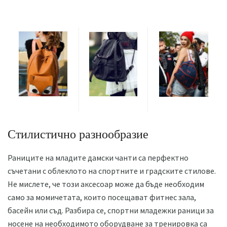
Стилистично разнообразие
Раниците на младите дамски чанти са перфектно
съчетани с облеклото на спортните и градските стилове.
Не мислете, че този аксесоар може да бъде необходим
само за момичетата, които посещават фитнес зала,
басейн или съд. Разбира се, спортни младежки раници за
носене на необходимото оборудване за тренировка са