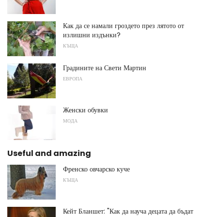
Как да се намали гроздето през лятото от
излишни издънки?
КЪЩА
Градините на Свети Мартин
ЕВРОПА
Женски обувки
МОДА
Useful and amazing
Френско овчарско куче
КЪЩА
Кейт Бланшет: "Как да науча децата да бъдат