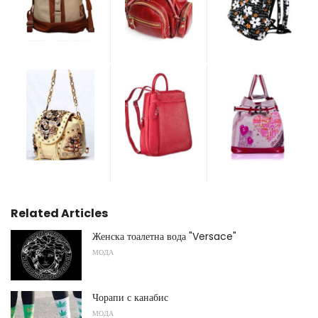
Related Articles
Женска тоалетна вода "Versace"
МОДА
Чорапи с канабис
МОДА