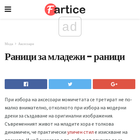
ad
Мода
Аксесоари
Раници за младежи - раници
При избора на аксесоари момичетата се третират не по-
малко внимателно, отколкото при избора на модерни
дрехи за създаване на оригинални изображения.
Съвременният живот на младите хора е толкова
динамичен, че практически
уличен стил
е изискване на
времето. И кой аксесоар е по-добър от другите да се