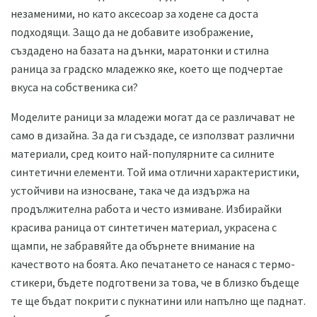
незаменими, но като аксесоар за ходене са доста
подходящи. Защо да не добавите изображение,
създадено на базата на дънки, маратонки и стилна
раница за градско младежко яке, което ще подчертае
вкуса на собственика си?
Моделите раници за младежи могат да се различават не
само в дизайна. За да ги създаде, се използват различни
материали, сред които най-популярните са силните
синтетични елементи. Той има отлични характеристики,
устойчиви на износване, така че да издържа на
продължителна работа и често измиване. Избирайки
красива раница от синтетичен материал, украсена с
щампи, не забравяйте да обърнете внимание на
качеството на боята. Ако печатането се нанася с термо-
стикери, бъдете подготвени за това, че в близко бъдеще
те ще бъдат покрити с пукнатини или напълно ще паднат.