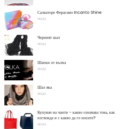
Салваторе Ферагамо Incanto Shine
МОДА
Черният шал
МОДА
Шапки от вълна
МОДА
Шал яка
МОДА
Купувач на чанти - какво означава това, как
изглежда и с какво да го носите?
МОДА