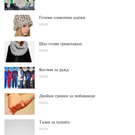
Големи олекотени шапки
МОДА
Шал голям трикотажни
МОДА
Костюм за дъжд
МОДА
Двойни гривни за любовници
МОДА
Талия за талията
МОДА