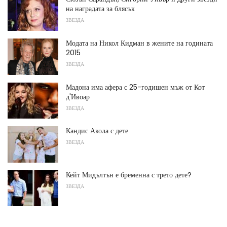
на наградата за блясък
ЗВЕЗДА
Модата на Никол Кидман в жените на годината
2015
ЗВЕЗДА
Мадона има афера с 25-годишен мъж от Кот
д'Ивоар
ЗВЕЗДА
Кандис Акола с дете
ЗВЕЗДА
Кейт Мидълтън е бременна с трето дете?
ЗВЕЗДА