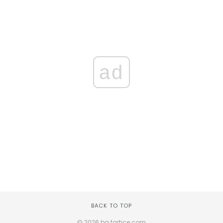
ad
BACK TO TOP
© 2026 bg.fartice.com