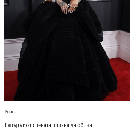
Риана
Рапърът от сцената призна да обича