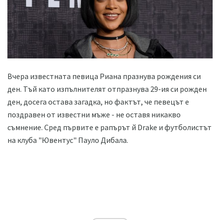
Вчера известната певица Риана празнува рождения си
ден. Тъй като изпълнителят отпразнува 29-ия си рожден
ден, досега остава загадка, но фактът, че певецът е
поздравен от известни мъже - не оставя никакво
съмнение. Сред първите е рапърът й Drake и футболистът
на клуба "Ювентус" Пауло Дибала.