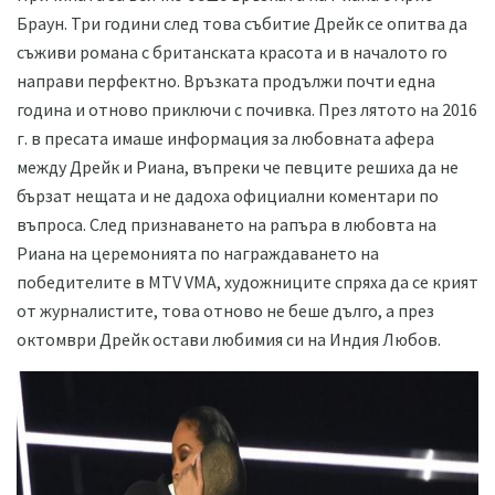
Браун. Три години след това събитие Дрейк се опитва да
съживи романа с британската красота и в началото го
направи перфектно. Връзката продължи почти една
година и отново приключи с почивка. През лятото на 2016
г. в пресата имаше информация за любовната афера
между Дрейк и Риана, въпреки че певците решиха да не
бързат нещата и не дадоха официални коментари по
въпроса. След признаването на рапъра в любовта на
Риана на церемонията по награждаването на
победителите в MTV VMA, художниците спряха да се крият
от журналистите, това отново не беше дълго, а през
октомври Дрейк остави любимия си на Индия Любов.