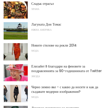
Сладък отрасъл
ХРАНА
Лагуната Дон Томас
ЮЖНА АМЕРИКА
Новите стилове на рокли 2014
МОДА
Елизабет II благодари на феновете за
поздравленията за 90-годишнината от Twitter
ЗВЕЗДА
Черно зимно яке - с какво да носите и как да
създавате модерни изображения?
МОДА
Декупаж покриване на паспорта