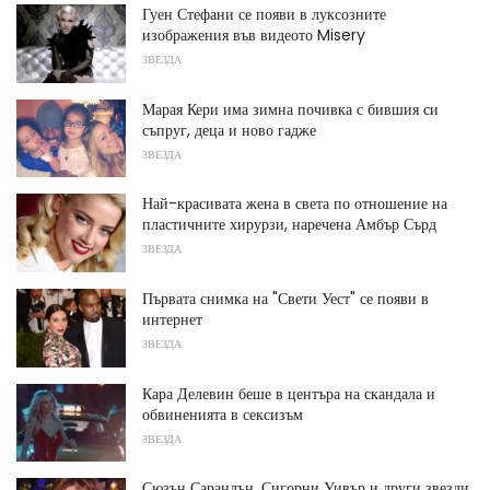
Гуен Стефани се появи в луксозните
изображения във видеото Misery
ЗВЕЗДА
Марая Кери има зимна почивка с бившия си
съпруг, деца и ново гадже
ЗВЕЗДА
Най-красивата жена в света по отношение на
пластичните хирурзи, наречена Амбър Сърд
ЗВЕЗДА
Първата снимка на "Свети Уест" се появи в
интернет
ЗВЕЗДА
Кара Делевин беше в центъра на скандала и
обвиненията в сексизъм
ЗВЕЗДА
Сюзън Сарандън, Сигорни Уивър и други звезди