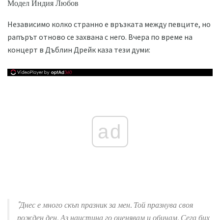
Модел Индия Любов
Независимо колко странно е връзката между певците, но
рапърът отново се захвана с него. Вчера по време на
концерт в Дъблин Дрейк каза тези думи:
ad
"Днес е много скъп празник за мен. Той празнува своя
рожден ден. Аз наистина го оценявам и обичам. Сега бих