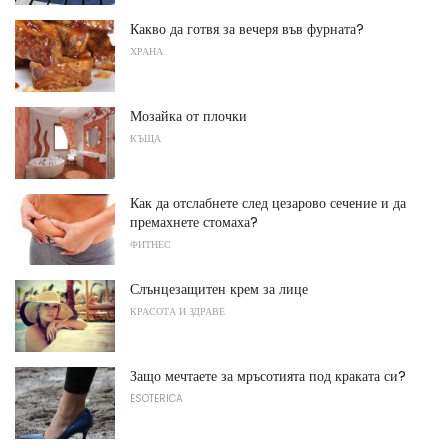
Какво да готвя за вечеря във фурната?
ХРАНА
Мозайка от плочки
КЪЩА
Как да отслабнете след цезарово сечение и да
премахнете стомаха?
ФИТНЕС
Слънцезащитен крем за лице
КРАСОТА И ЗДРАВЕ
Защо мечтаете за мръсотията под краката си?
ESOTERICA