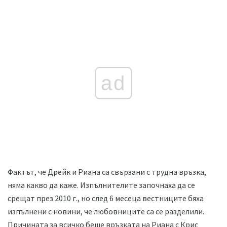
ad
Фактът, че Дрейк и Риана са свързани с трудна връзка,
няма какво да каже. Изпълнителите започнаха да се
срещат през 2010 г., но след 6 месеца вестниците бяха
изпълнени с новини, че любовниците са се разделили.
Причината за всичко беше връзката на Риана с Крис