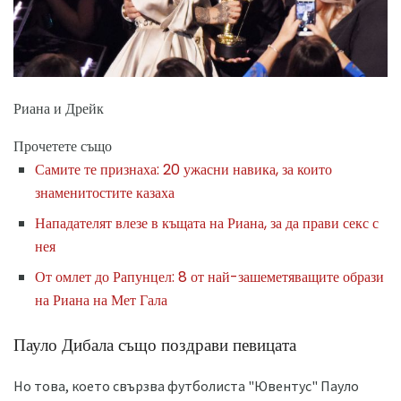
Риана и Дрейк
Прочетете също
Самите те признаха: 20 ужасни навика, за които
знаменитостите казаха
Нападателят влезе в къщата на Риана, за да прави секс с
нея
От омлет до Рапунцел: 8 от най-зашеметяващите образи
на Риана на Мет Гала
Пауло Дибала също поздрави певицата
Но това, което свързва футболиста "Ювентус" Пауло