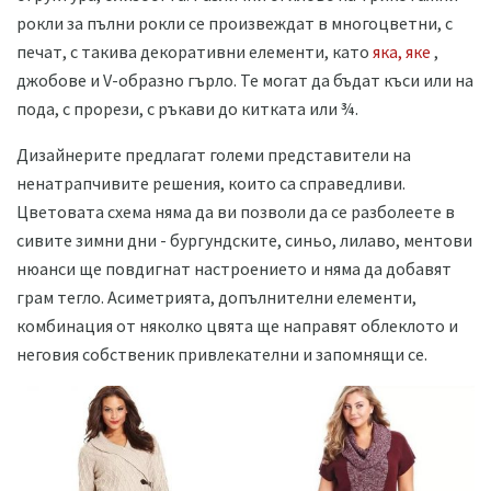
рокли за пълни рокли се произвеждат в многоцветни, с
печат, с такива декоративни елементи, като
яка, яке
,
джобове и V-образно гърло. Те могат да бъдат къси или на
пода, с прорези, с ръкави до китката или ¾.
Дизайнерите предлагат големи представители на
ненатрапчивите решения, които са справедливи.
Цветовата схема няма да ви позволи да се разболеете в
сивите зимни дни - бургундските, синьо, лилаво, ментови
нюанси ще повдигнат настроението и няма да добавят
грам тегло. Асиметрията, допълнителни елементи,
комбинация от няколко цвята ще направят облеклото и
неговия собственик привлекателни и запомнящи се.