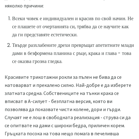
няколко причини:
Всеки човек е индивидуален и красив по свой начин. Не
се плашете от очертанията си, трябва да се научите как
да ги представяте естетически.
Твърде разхлабените дрехи превръщат апетитните млади
дами в безформена планина с ръце, крака и глава - това
се оказва грозна гледка.
Красивите трикотажни рокли за пълен не бива да се
натоварват и прекалено силно. Най-добре е да изберете
златната средна. Собствениците на тънки крака се
вписват в A-силует - безплатна версия, която ви
позволява да показвате чисти колене, дори и гърди.
Случаят не е лош в свободната реализация - струва си да
се опитвате на дами с широки бедра, приличен корем.
Гръцката посока на това нещо помага в печеливша