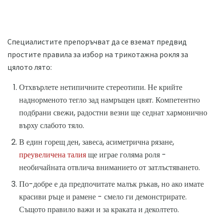
Специалистите препоръчват да се вземат предвид
простите правила за избор на трикотажна рокля за
цялото лято:
Отхвърлете нетипичните стереотипи. Не крийте
наднорменото тегло зад намръщен цвят. Компетентно
подбрани свежи, радостни везни ще седнат хармонично
върху слабото тяло.
В един горещ ден, завеса, асиметрична рязане,
преувеличена талия
ще играе голяма роля -
необичайната отвлича вниманието от затлъстяването.
По-добре е да предпочитате малък ръкав, но ако имате
красиви ръце и рамене - смело ги демонстрирате.
Същото правило важи и за краката и деколтето.