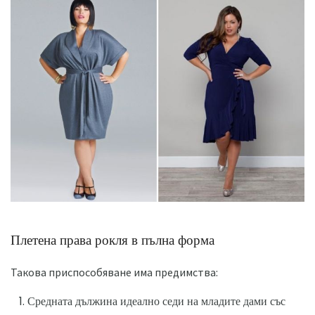
Плетена права рокля в пълна форма
Такова приспособяване има предимства:
Средната дължина идеално седи на младите дами със