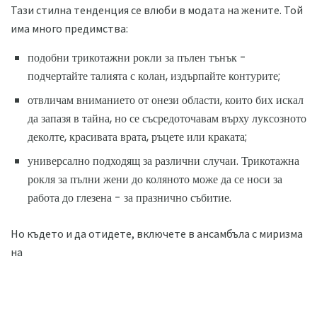
Тази стилна тенденция се влюби в модата на жените. Той
има много предимства:
подобни трикотажни рокли за пълен тънък -
подчертайте талията с колан, издърпайте контурите;
отвличам вниманието от онези области, които бих искал
да запазя в тайна, но се съсредоточавам върху луксозното
деколте, красивата врата, ръцете или краката;
универсално подходящ за различни случаи. Трикотажна
рокля за пълни жени до коляното може да се носи за
работа до глезена - за празнично събитие.
Но където и да отидете, включете в ансамбъла с миризма
на