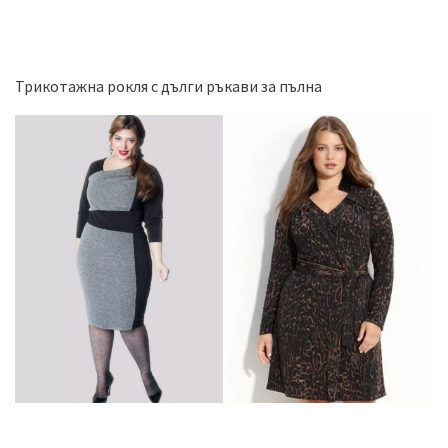
Трикотажна рокля с дълги ръкави за пълна