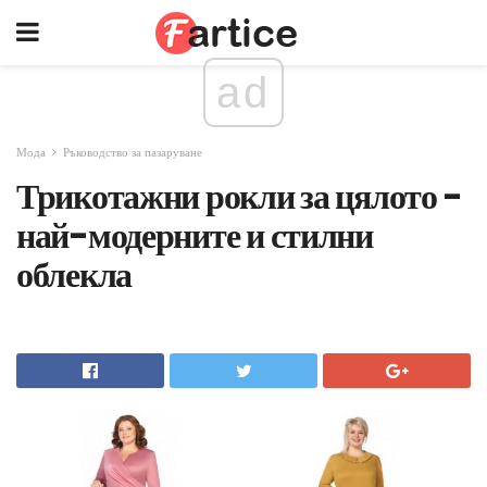
ad
Мода
Ръководство за пазаруване
Трикотажни рокли за цялото -
най-модерните и стилни
облекла