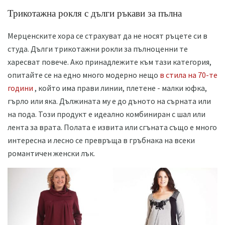
Трикотажна рокля с дълги ръкави за пълна
Мерценските хора се страхуват да не носят ръцете си в
студа. Дълги трикотажни рокли за пълноценни те
харесват повече. Ако принадлежите към тази категория,
опитайте се на едно много модерно нещо
в стила на 70-те
години
, който има прави линии, плетене - малки юфка,
гърло или яка. Дължината му е до дъното на сърната или
на пода. Този продукт е идеално комбиниран с шал или
лента за врата. Полата е извита или сгъната също е много
интересна и лесно се превръща в гръбнака на всеки
романтичен женски лък.