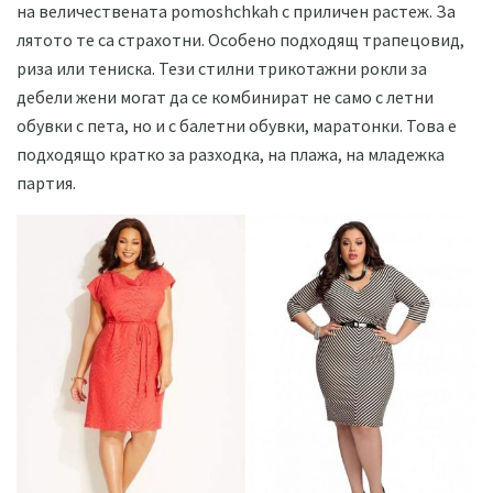
на величествената pomoshchkah с приличен растеж. За
лятото те са страхотни. Особено подходящ трапецовид,
риза или тениска. Тези стилни трикотажни рокли за
дебели жени могат да се комбинират не само с летни
обувки с пета, но и с балетни обувки, маратонки. Това е
подходящо кратко за разходка, на плажа, на младежка
партия.