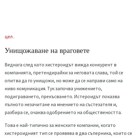
цел
.
Унищожаване на враговете
Веднага след като хистероидът вижда конкурент в
компанията, претендирайки за неговата слава, той се
опитва да го унищожи, но може да се направи само на
ниво комуникация. Тук започва унижението,
подиграването, прекъсването. Истероидът показва
пълното незачитане на мнението на състезателя и,
разбира се, очаква одобрението на обществеността.
Това е най-типично за женските компании, когато
хистероидният тип се проявява в два съперника, които се