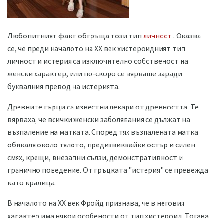
Любопитният факт обгръща този тип
личност
. Оказва
се, че преди началото на ХХ век хистероидният тип
личност и истерия са изключително собственост на
женски характер, или по-скоро се вярваше заради
буквалния превод на истерията.
Древните гърци са известни лекари от древността. Те
вярваха, че всички женски заболявания се дължат на
възпаление на матката. Според тях възпалената матка
обикаля около тялото, предизвиквайки остър и силен
смях, крещи, внезапни сълзи, демонстративност и
гранично поведение. От гръцката "истерия" се превежда
като кралица.
В началото на ХХ век Фройд признава, че в неговия
характер има някои особености от тип хистероид. Тогава