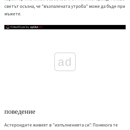
светът осъзна, че "възпалената утроба" може да бъде при
мъжете.
ad
поведение
Астероидите живеят в "изпълненията си". Понякога те