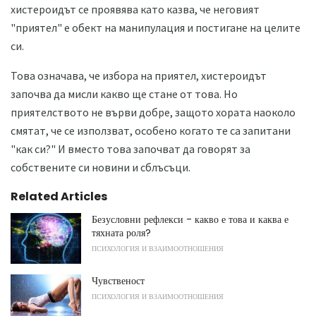
хистероидът се проявява като казва, че неговият
"приятел" е обект на манипулация и постигане на целите
си.
Това означава, че избора на приятел, хистероидът
започва да мисли какво ще стане от това. Но
приятелството не върви добре, защото хората наоколо
смятат, че се използват, особено когато те са запитани
"как си?" И вместо това започват да говорят за
собствените си новини и сблъсъци.
Related Articles
Безусловни рефлекси - какво е това и каква е
тяхната роля?
ПСИХОЛОГИЯ И ВЗАИМООТНОШЕНИЯ
Чувственост
ПСИХОЛОГИЯ И ВЗАИМООТНОШЕНИЯ