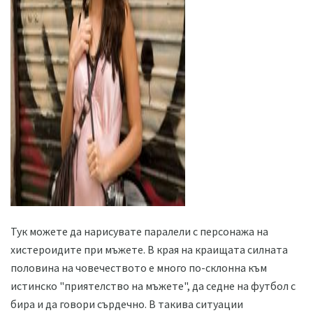
ad
Тук можете да нарисувате паралели с персонажа на
хистероидите при мъжете. В края на краищата силната
половина на човечеството е много по-склонна към
истинско "приятелство на мъжете", да седне на футбол с
бира и да говори сърдечно. В такива ситуации