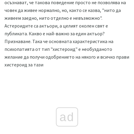
осъзнават, че такова поведение просто не позволява на
човек да живее нормално, но, както се казва, "нито да
живеем заедно, нито отделно е невъзможно".
Астероидите са актьори, а целият околен свят е
публиката. Какво е най-важно за един актьор?
Признаване. Така че основната характеристика на
психопатията от тип "хистероид" е необузданото
желание да получи одобрението на някого и всичко прави
хистероид за тази
ad