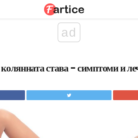
ad
 колянната става - симптоми и ле