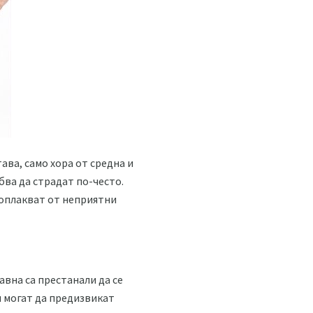
ава, само хора от средна и
бва да страдат по-често.
 оплакват от неприятни
вна са престанали да се
и могат да предизвикат