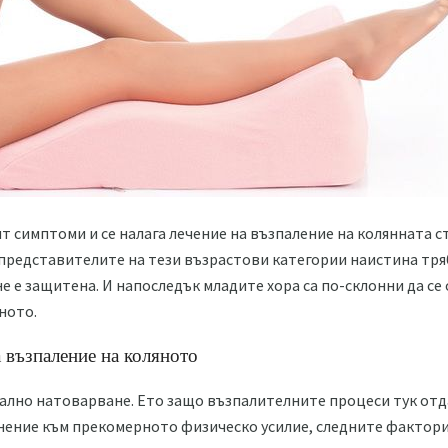
ят симптоми и се налага лечение на възпаление на колянната ст
, представителите на тези възрастови категории наистина тря
е е защитена. И напоследък младите хора са по-склонни да се
ното.
 възпаление на коляното
ално натоварване. Ето защо възпалителните процеси тук отда
лнение към прекомерното физическо усилие, следните фактор