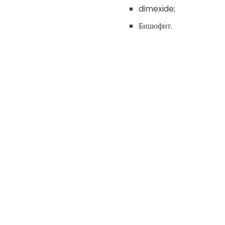
dimexide;
Бишофит.