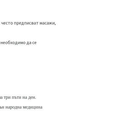
е често предписват масажи,
 необходимо да се
а три пъти на ден.
есън народна медицина