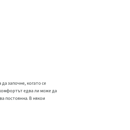
да започне, когато се
скомфортът едва ли може да
ва постоянна. В някои