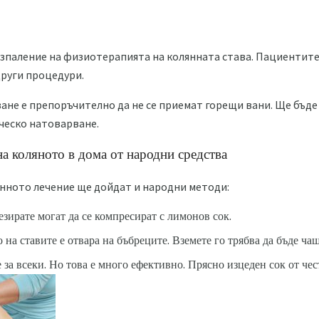
ъзпаление на физиотерапията на колянната става. Пациентит
други процедури.
ане е препоръчително да не се приемат горещи вани. Ще бъде
ческо натоварване.
на коляното в дома от народни средства
онното лечение ще дойдат и народни методи:
езирате могат да се компресират с лимонов сок.
 на ставите е отвара на бъбреците. Вземете го трябва да бъде чаш
е за всеки. Но това е много ефективно. Прясно изцеден сок от ч