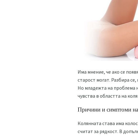
Има мнение, че ако се появ
старост могат. Разбира се
Но младежта на проблема н
чувства в областта на коля
Причини и симптоми на
Колянната става има колос
считат за рядкост. В допъ