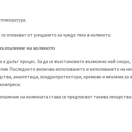
температура.
е оплакват от усещането за чуждо тяло в коляното.
възпаление на коляното
 е дълъг процес. За да се възстановите възможно най-скоро,
пия. Последното включва използването и използването на н
ства, аналгетици, хондропротектори, кремове и мехлеми за 
 компреси.
ъзпаление на колянната става се предписват такива лекарства: