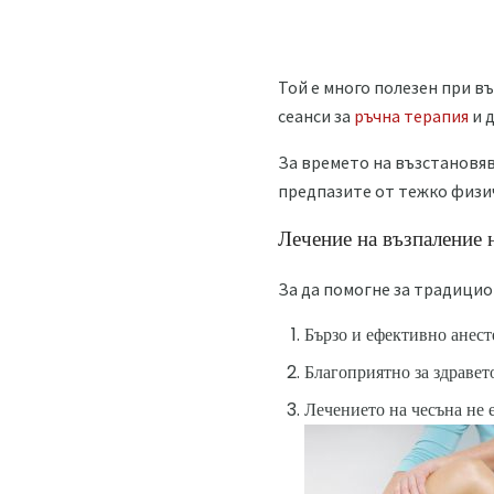
Той е много полезен при в
сеанси за
ръчна терапия
и 
За времето на възстановяв
предпазите от тежко физи
Лечение на възпаление 
За да помогне за традици
Бързо и ефективно анест
Благоприятно за здравето
Лечението на чесъна не 