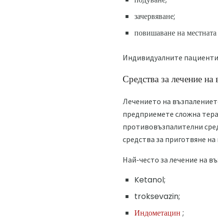
зачервяване;
повишаване на местната 
Индивидуалните пациенти с
Средства за лечение на 
Лечението на възпалението
предприемете сложна тера
противовъзпалителни сред
средства за приготвяне на
Най-често за лечение на в
Ketanol;
troksevazin;
Индометацин
;