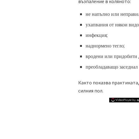
възпаление в коляното:
не напълно или неправи
ухапвания от някои видо
инфекция;
наднормено тегло;
вродени или придобити 
преобладаващо заседнал 
Както показва практиката,
силния пол.