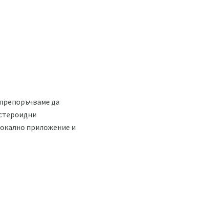
 препоръчваме да
естероидни
локално приложение и