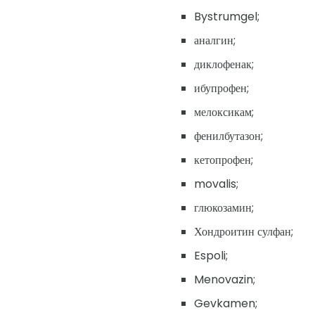
Bystrumgel;
аналгин;
диклофенак;
ибупрофен;
мелоксикам;
фенилбутазон;
кетопрофен;
movalis;
глюкозамин;
Хондроитин сулфан;
Espoli;
Menovazin;
Gevkamen;