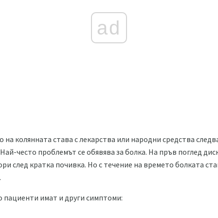
ad
 на колянната става с лекарства или народни средства следва 
Най-често проблемът се обявява за болка. На пръв поглед ди
ри след кратка почивка. Но с течение на времето болката ста
.
о пациенти имат и други симптоми: