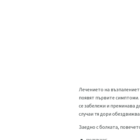
Лечението на възпалението
появят първите симптоми. 
се забележи и преминава до
случаи тя дори обездвижва
Заедно с болката, повечет
подуване;