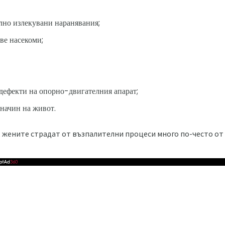
лно излекувани наранявания;
ве насекоми;
дефекти на опорно-двигателния апарат;
начин на живот.
 жените страдат от възпалителни процеси много по-често от