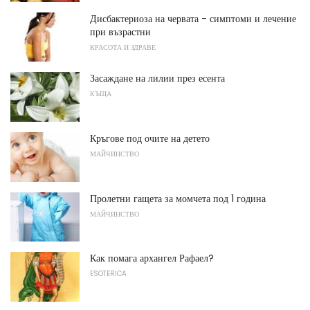
Дисбактериоза на червата - симптоми и лечение
при възрастни
КРАСОТА И ЗДРАВЕ
Засаждане на лилии през есента
КЪЩА
Кръгове под очите на детето
МАЙЧИНСТВО
Пролетни гащета за момчета под 1 година
МАЙЧИНСТВО
Как помага архангел Рафаел?
ESOTERICA