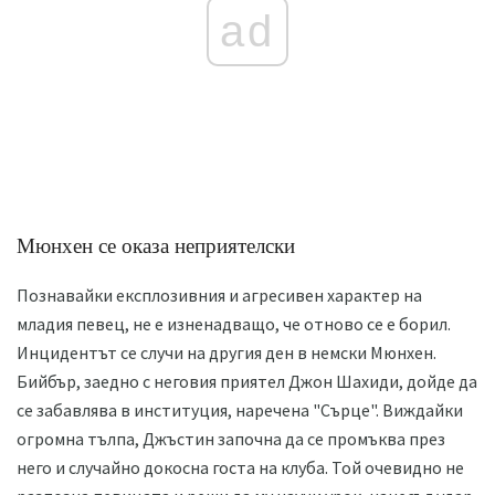
ad
Мюнхен се оказа неприятелски
Познавайки експлозивния и агресивен характер на
младия певец, не е изненадващо, че отново се е борил.
Инцидентът се случи на другия ден в немски Мюнхен.
Бийбър, заедно с неговия приятел Джон Шахиди, дойде да
се забавлява в институция, наречена "Сърце". Виждайки
огромна тълпа, Джъстин започна да се промъква през
него и случайно докосна госта на клуба. Той очевидно не