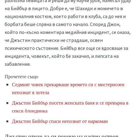
разпозна певицата и реши да му научи урок, нанесъл удар
на Бийбър в лицето. Добре е, че Шахиди и момичето в
националния костюм, което работи в клуба, са до нея и
борбата беше спряна в самото начало. Според Джон,
който по-късно коментира медийния инцидент, се оказа,
че Джъстин практически не страдаше, освен
психическото състояние. Бийбър все още се ядосваше за
инцидента, човекът, който бе закачил, и липсата на
забавление.
Прочетете също
Седмият човек прекарваше времето си с мистериозен
непознат в хотела
Джъстин Бийбър посети женската баня и се превърна в
секси блондинка
Джъстин Бийбър спаси непознат от наркоман
Джъстин отиде да си почине на частен остров