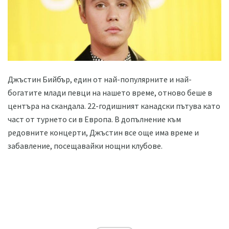
Джъстин Бийбър, един от най-популярните и най-
богатите млади певци на нашето време, отново беше в
центъра на скандала. 22-годишният канадски пътува като
част от турнето си в Европа. В допълнение към
редовните концерти, Джъстин все още има време и
забавление, посещавайки нощни клубове.