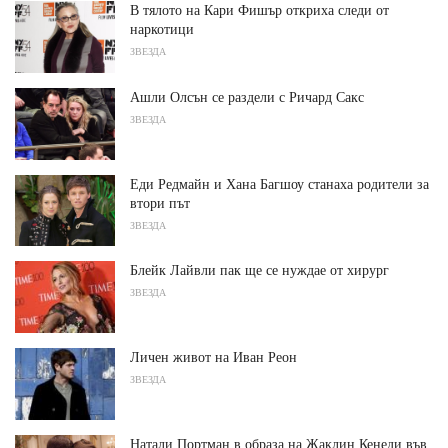
В тялото на Кари Фишър откриха следи от
наркотици
ЗВЕЗДА
Ашли Олсън се раздели с Ричард Сакс
ЗВЕЗДА
Еди Редмайн и Хана Багшоу станаха родители за
втори път
ЗВЕЗДА
Блейк Лайвли пак ще се нуждае от хирург
ЗВЕЗДА
Личен живот на Иван Реон
ЗВЕЗДА
Натали Портман в образа на Жаклин Кенеди във