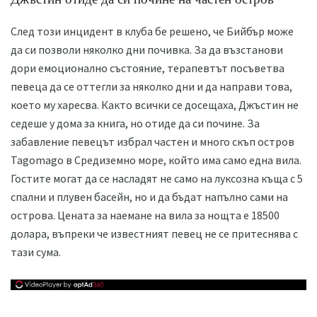
След този инцидент в клуба бе решено, че Бийбър може
да си позволи няколко дни почивка. За да възстанови
дори емоционално състояние, терапевтът посъветва
певеца да се оттегли за няколко дни и да направи това,
което му харесва. Както всички се досещаха, Джъстин не
седеше у дома за книга, но отиде да си почине. За
забавление певецът избрал частен и много скъп остров
Tagomago в Средиземно море, който има само една вила.
Гостите могат да се насладят не само на луксозна къща с 5
спални и плувен басейн, но и да бъдат напълно сами на
острова. Цената за наемане на вила за нощта е 18500
долара, въпреки че известният певец не се притеснява с
тази сума.