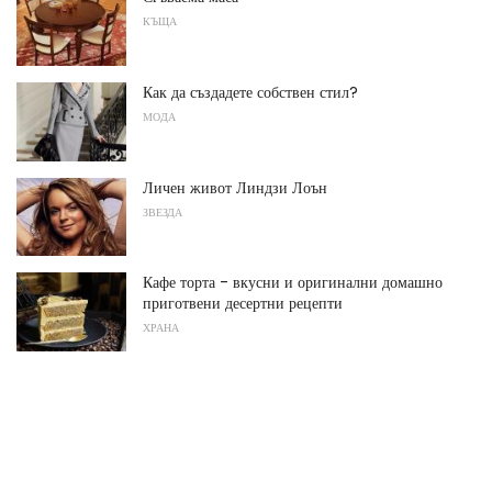
КЪЩА
Как да създадете собствен стил?
МОДА
Личен живот Линдзи Лоън
ЗВЕЗДА
Кафе торта - вкусни и оригинални домашно
приготвени десертни рецепти
ХРАНА