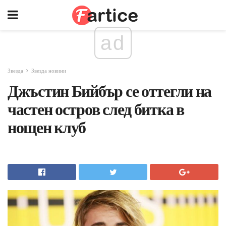
ad
Звезда
Звезда новини
Джъстин Бийбър се оттегли на
частен остров след битка в
нощен клуб