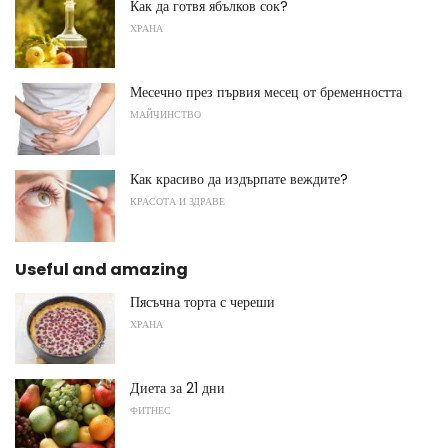
Как да готвя ябълков сок?
ХРАНА
Месечно през първия месец от бременността
МАЙЧИНСТВО
Как красиво да издърпате веждите?
КРАСОТА И ЗДРАВЕ
Useful and amazing
Пясъчна торта с череши
ХРАНА
Диета за 21 дни
ФИТНЕС