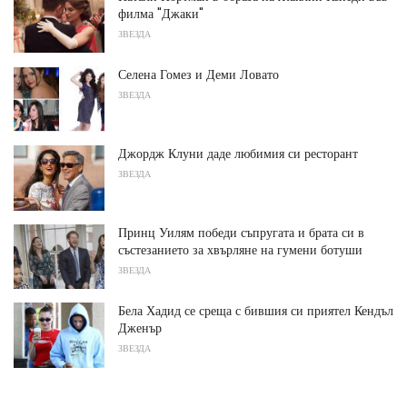
филма "Джаки"
ЗВЕЗДА
Селена Гомез и Деми Ловато
ЗВЕЗДА
Джордж Клуни даде любимия си ресторант
ЗВЕЗДА
Принц Уилям победи съпругата и брата си в
състезанието за хвърляне на гумени ботуши
ЗВЕЗДА
Бела Хадид се среща с бившия си приятел Кендъл
Дженър
ЗВЕЗДА