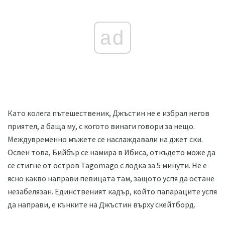
ad
Като колега пътешественик, Джъстин не е избрал негов
приятел, а баща му, с когото винаги говори за нещо.
Междувременно мъжете се наслаждавали на джет ски.
Освен това, Бийбър се намира в Ибиса, откъдето може да
се стигне от остров Tagomago с лодка за 5 минути. Не е
ясно какво направи певицата там, защото успя да остане
незабелязан. Единственият кадър, който папараците успя
да направи, е кънките на Джъстин върху скейтборд.