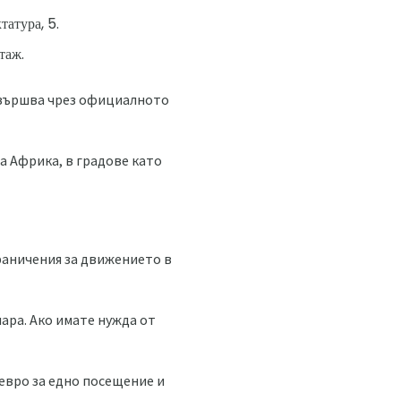
татура, 5.
таж.
звършва чрез официалното
а Африка, в градове като
граничения за движението в
ара. Ако имате нужда от
евро за едно посещение и