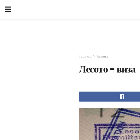
Туризъм
Африка
Лесото - виза