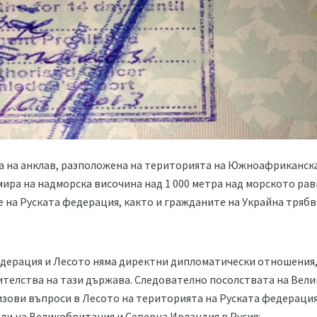
а на анклав, разположена на територията на Южноафриканск
мира на надморска височина над 1 000 метра над морското рав
 на Руската федерация, както и гражданите на Украйна трябва
едерация и Лесото няма директни дипломатически отношения,
телства на тази държава. Следователно посолствата на Вели
изови въпроси в Лесото на територията на Руската федерация
и на Великобритания и Северна Ирландия в Русия: