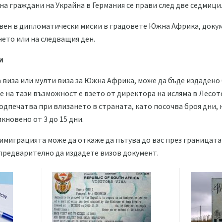
на граждани на Украйна в Германия се прави след две седмици
авен в дипломатически мисии в градовете Южна Африка, доку
нето или на следващия ден.
и
 виза или мулти виза за Южна Африка, може да бъде издадено
 на тази възможност е взето от директора на исляма в Лесот
подпечатва при влизането в страната, като посочва броя дни,
кновено от 3 до 15 дни.
имиграцията може да откаже да пътува до вас през границата 
предварително да издадете визов документ.