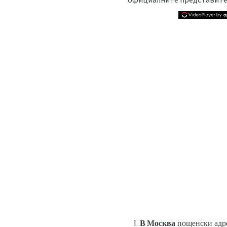
В Москва
пощенски адрес