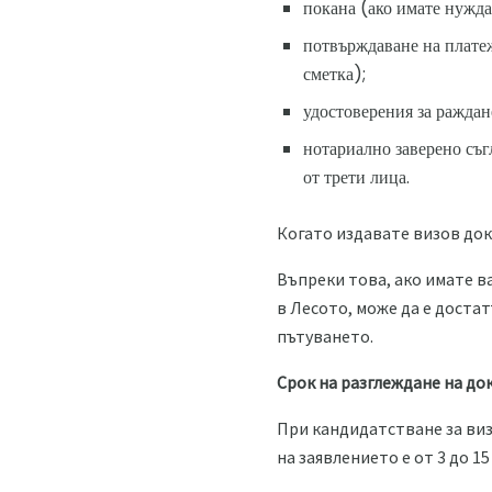
покана (ако имате нужда 
потвърждаване на платеж
сметка);
удостоверения за раждан
нотариално заверено съг
от трети лица.
Когато издавате визов док
Въпреки това, ако имате в
в Лесото, може да е доста
пътуването.
Срок на разглеждане на до
При кандидатстване за виз
на заявлението е от 3 до 15