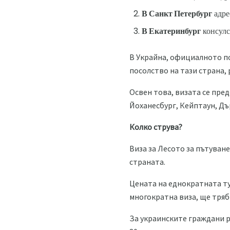
В Санкт Петербург
адре
В Екатеринбург
консулст
В Украйна, официалното п
посолство на тази страна,
Освен това, визата се пре
Йоханесбург, Кейптаун, Дъ
Колко струва?
Виза за Лесото за пътуване
страната.
Цената на еднократната ту
многократна виза, ще трябв
За украинските граждани р