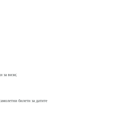
и за визи;
амолетни билети за датите