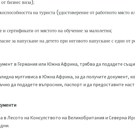
от бизнес виза);
оспособността на туриста (удостоверение от работното място и
е и сертификати от мястото на обучение за малолетни;
ласие за напускане на детето при неговото напускане с един от
умент в Германия или Южна Африка, трябва да подадете същи
алидна мултивиса в Южна Африка, за да получите документ, к
тъчно да подадете въпросник, паспорт и да предоставите наст
кументи
а в Лесото на Консулството на Великобритания и Северна Ирл
 дни.