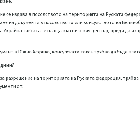
изане.
не се издава в посолството на територията на Руската федера
ане на документи в посолството или консулството на Велико
а Украйна таксата се плаща във визовия център, преди да из
умент в Южна Африка, консулската такса трябва да бъде плате
одими?
за разрешение на територията на Руската федерация, трябва
ументи от: