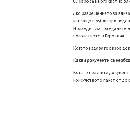
80 евро за многократно вл
Ако разрешението за влиза
изплаща в рубли при подав
Ирландия. За гражданите н
посолството в Германия.
Когато издавате визов док
Какви документи са необх
Когато получите документ 
консулството пакет от док