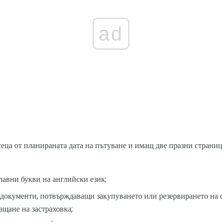
ad
сеца от планираната дата на пътуване и имащ две празни страниц
лавни букви на английски език;
документи, потвърждаващи закупуването или резервирането на с
ащане на застраховка;