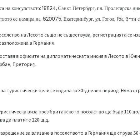
са на консулството: 191124, Санкт Петербург, пл. Пролетарска дик
вото се намира на: 620075, Екатеринбург, ул. Гогол, 15а, 3-ти е
осолство на Лесото също не съществува, регистрацията се и
 разположена в Германия.
доставя в офисите на дипломатическата мисия в Лесото в Южн
рбан, Претория.
 за туристически цели се издава за 30-дневен период. Няма о
ристическа виза през британското посолство ще бъде 110 дол
а да платите 220 щ.д.
азрешение за влизане в посолството в Германия ще струва 50 