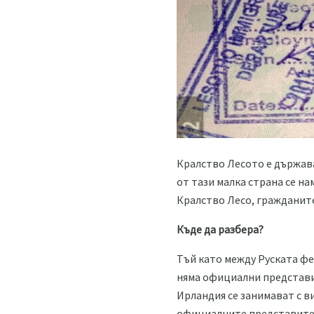
Кралство Лесото е държав
от тази малка страна се на
Кралство Лесо, гражданите
Къде да разбера?
Тъй като между Руската ф
няма официални представи
Ирландия се занимават с в
официалните представител