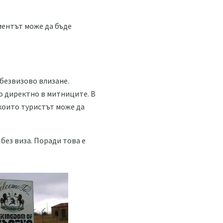
.
ментът може да бъде
 безвизово влизане.
о директно в митниците. В
 които туристът може да
без виза. Поради това е