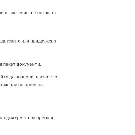
ли извлечение от банковата
 родителите или придружено
я пакет документи.
ойто да позволи влизането
аняване по време на
андия срокът за преглед