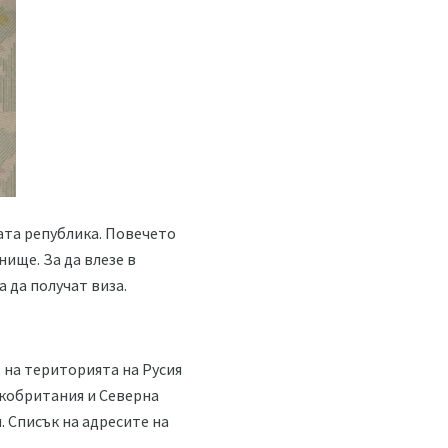
ата република. Повечето
нище. За да влезе в
 да получат виза.
 на територията на Русия
кобритания и Северна
. Списък на адресите на