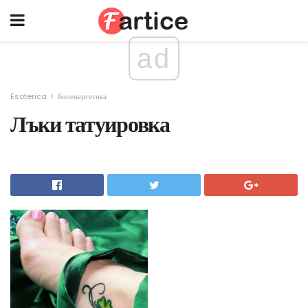
ad
Esoterica
Биоенергетика
Лъки татуировка