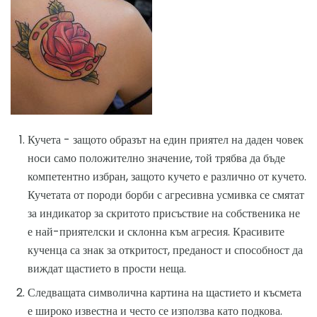
Кучета - защото образът на един приятел на даден човек
носи само положително значение, той трябва да бъде
компетентно избран, защото кучето е различно от кучето.
Кучетата от породи борби с агресивна усмивка се смятат
за индикатор за скритото присъствие на собственика не
е най-приятелски и склонна към агресия. Красивите
кученца са знак за откритост, преданост и способност да
виждат щастието в прости неща.
Следващата символична картина на щастието и късмета
е широко известна и често се използва като подкова.