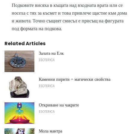
Подковите висяха в къщата над входната врата или се
носеха с тях за късмет и това привлече щастие към дома
и живота. Точно същият смисъл е присъщ на фигурата
под формата на подкова.
Related Articles
Залата на Елк
ESOTERICA
Каменни пирити - магически свойства
ESOTERICA
Откриване на чакрите
ESOTERICA
Мола мантра