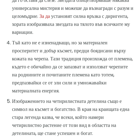
да го оставя да слезе. Звездата олицетворяваше някаква
универсална мистерия и можеше да възнагради с разум и
целомъдрие.
За да
установят силна връзка с диригента,
хората изобразяваха звездата на тялото във всичките му
вариации.
Тъй като не е изненадващо, но за материален
просперитет и добър късмет, предци боядисани върху
кожата на черепа. Тази традиция произхожда от племена,
където е обичайно да се запазват и използват черепите
на роднините и почитаните племена като тотем,
предпазвайки се от зли сили и умножавайки
материалната енергия.
Изображението на четирилистната детелина също е
символ на късмет и богатство. В края на краищата една
стара легенда казва, че всеки, който намери
четирилистно растение от този вид в областта на
детелината, ще стане успешен и богат.