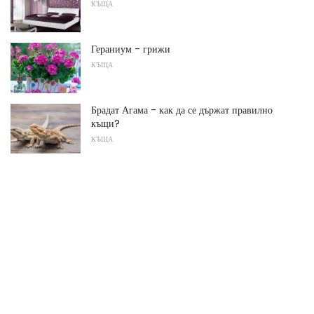
КЪЩА
Гераниум - грижи
КЪЩА
Брадат Агама - как да се държат правилно
къщи?
КЪЩА