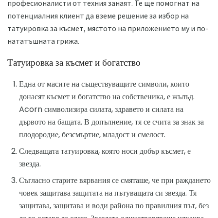
професионалисти от техния занаят. Те ще помогнат на
потенциалния клиент да вземе решение за избор на
татуировка за късмет, мястото на приложението му и по-
нататъшната грижа.
Татуировка за късмет и богатство
Една от масите на съществуващите символи, които
донасят късмет и богатство на собственика, е жълъд.
Acorn символизира силата, здравето и силата на
дървото на бащата. В допълнение, тя се счита за знак за
плодородие, безсмъртие, младост и смелост.
Следващата татуировка, която носи добър късмет, е
звезда.
Съгласно старите вярвания се смяташе, че при раждането
човек защитава защитата на пътуващата си звезда. Тя
защитава, защитава и води района по правилния път, без