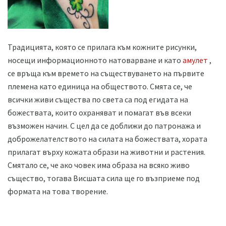
Традицията, която се прилага към кожните рисунки,
носещи информационното натоварване и като
амулет
,
се връща към времето на съществуването на първите
племена като единица на обществото. Смята се, че
всички живи същества по света са под егидата на
божествата, които охраняват и помагат във всеки
възможен начин. С цел да се доближи до патронажа и
доброжелателството на силата на божествата, хората
прилагат върху кожата образи на животни и растения.
Смятало се, че ако човек има образа на всяко живо
същество, тогава Висшата сила ще го възприеме под
формата на това творение.