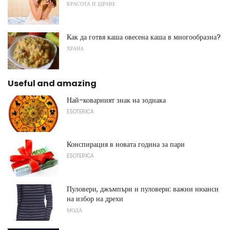
КРАСОТА И ЗДРАВЕ
Как да готвя каша овесена каша в многообразна?
ХРАНА
Useful and amazing
Най-коварният знак на зодиака
ESOTERICA
Конспирация в новата година за пари
ESOTERICA
Пуловери, джъмпъри и пуловери: важни нюанси
на избор на дрехи
МОДА