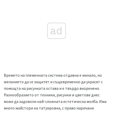
ad
Времето на племенната система отдавна е минало, но
желанието да се защитят и същевременно да украсят с
помощта на рисунката остава и е твърдо вкоренено.
Разнообразието от техники, рисунки и цветове днес
може да задоволи най-сложната естетическа молба. Има
много майстори на татуировка, с право наричани