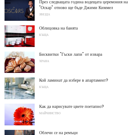
През следващата година водещата церемония на
"Оскар" отново ще бъде Джими Киммел
ЗВЕЗДА
Облицовка на банята
КЪЩА
Бисквитки "Гъски лапи" от извара
ХРАНА
Кой ламинат да избере в апартамент?
КЪЩА
Как да нарисувате цвете поетапно?
МАЙЧИНСТВО
Облечи се на ремъци