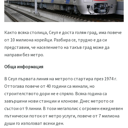
Както всяка столица, Сеул е доста голям град, има повече
от 10 милиона корейци. Разбира се, трудно е да си
представим, че населението на такъв град може да
направи без метро.
Обща информация
В Сеул първата линия на метрото стартира през 1974 г.
Оттогава повече от 40 години са минали, но
строителството дори не е спряло. Всяка година са
завършени нови станции и клонове. Днес метрото се
състои от 9 линии. В този мегаполис с огромен ежедневен
пътнически поток от метро услуги, повече от 7 милиона
души го използват всеки ден.