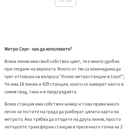
Метро Сеул - как да използвате?
Всяка линия има свой собствен цвят, тя е много удобна
при гледане на веригата. Много от тях са изненадани да
чуят отговора на въпроса "Колко метростанции в Сеул?",
Че има 18 линии и 429 станции, които се намират както в
самия град, така и в предградията.
Всяка станция има собствен номер и това прави много
лесно за гостите на града да разберат цялата карта на
метрото. Ако трябва да отидете на друга линия, просто
потърсете трансферна станция в пресечната точка на 2