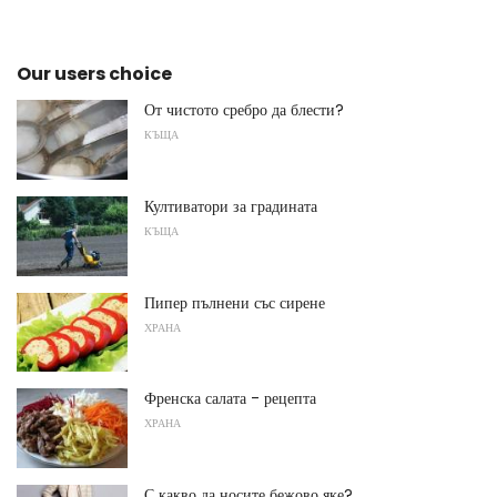
Our users choice
От чистото сребро да блести?
КЪЩА
Култиватори за градината
КЪЩА
Пипер пълнени със сирене
ХРАНА
Френска салата - рецепта
ХРАНА
С какво да носите бежово яке?