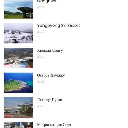
Ganghwa
АЗИЯ
Yongpyong Ski Resort
АЗИЯ
Хюндай Сонгу
АЗИЯ
Остров Джеджу
АЗИЯ
Летище Пусан
АЗИЯ
Метростанция Сеул