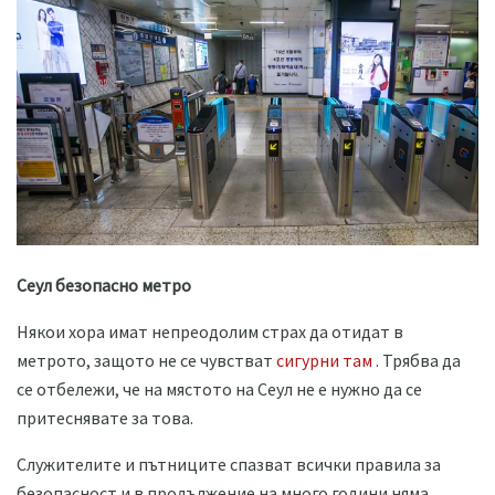
Сеул безопасно метро
Някои хора имат непреодолим страх да отидат в
метрото, защото не се чувстват
сигурни там
. Трябва да
се отбележи, че на мястото на Сеул не е нужно да се
притеснявате за това.
Служителите и пътниците спазват всички правила за
безопасност и в продължение на много години няма