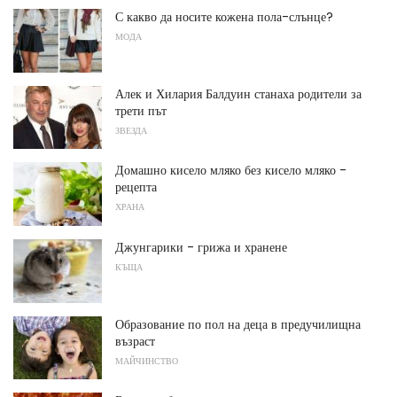
С какво да носите кожена пола-слънце?
МОДА
Алек и Хилария Балдуин станаха родители за
трети път
ЗВЕЗДА
Домашно кисело мляко без кисело мляко -
рецепта
ХРАНА
Джунгарики - грижа и хранене
КЪЩА
Образование по пол на деца в предучилищна
възраст
МАЙЧИНСТВО