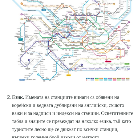
Език.
Имената на станциите винаги са обявени на
корейски и веднага дублирани на английски, същото
важи и за надписи и индекси на станции. Осветителните
табла и знаците се превеждат на няколко езика, тъй като
туристите лесно ще се движат по всички станции,
въпреки големия брой изходи от метрото.