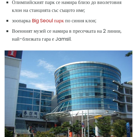
Олимпийският парк се намира близо до виолетовия
клон на станцията със същото име;
зоопарка
Big Seoul парк
по синия клон;
Военният музей се намира в пресечката на 2 линии,
най-близката гара е Jamsil.