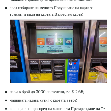
след избиране на менюто Получаване на карта за
транзит и вида на картата Възрастен карта;
пари в брой до 3000 спечелени, т.е. $ 2.65;
машината издава кутия с картата вътре;
в специален прозорец на машината Презареждане на T-