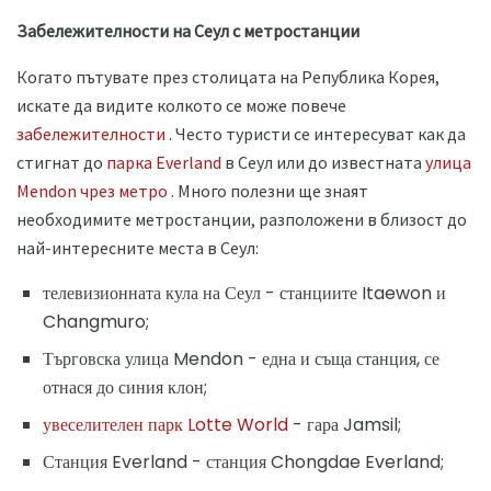
Забележителности на Сеул с метростанции
Когато пътувате през столицата на Република Корея,
искате да видите колкото се може повече
забележителности
. Често туристи се интересуват как да
стигнат до
парка Everland
в Сеул или до известната
улица
Mendon чрез метро
. Много полезни ще знаят
необходимите метростанции, разположени в близост до
най-интересните места в Сеул:
телевизионната кула на Сеул - станциите Itaewon и
Changmuro;
Търговска улица Mendon - една и съща станция, се
отнася до синия клон;
увеселителен парк Lotte World
- гара Jamsil;
Станция Everland - станция Chongdae Everland;