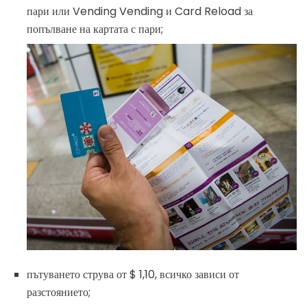
пари или Vending Vending и Card Reload за
попълване на картата с пари;
пътуването струва от $ 1,10, всичко зависи от
разстоянието;