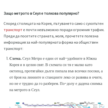
Защо метрото в Сеул е толкова популярно?
Според столицата на Корея, пътуването само с сухопътен
транспорт
е почти невъзможно поради огромния трафик.
Преди да посетите страната, моля, прочетете полезна
информация за най-популярната форма на обществен
транспорт:
Схема.
Сеул Метро е един от най-удобните в Южна
Корея и в целия свят. В схемата си тя е малко като
октопод, протягайки дълги пипала във всички посоки, а
от броя на линиите и станциите леко се развява в очите,
но не е трудно да го разберем. По-долу е дадена снимка
на метрото в Сеул.