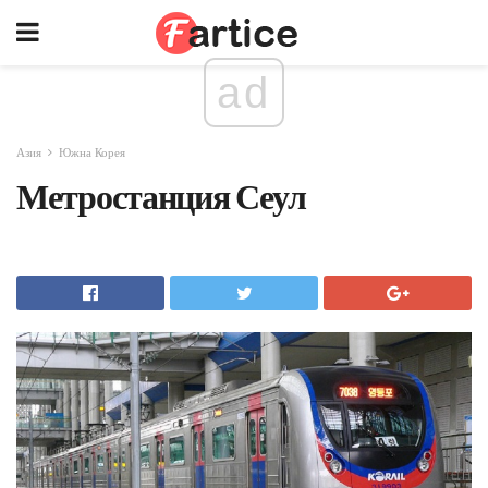
ad
Азия
Южна Корея
Метростанция Сеул