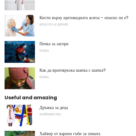
Кисти върху щитовидната жлеза - опасно ли е?
КРАСОТА И ЗДРАВЕ
Печка за лагери
КЪЩА
Как да вратовръзка шапка с шапка?
КЪЩА
Useful and amazing
Дръжка за деца
МАЙЧИНСТВО
Хайвер от варени гъби за зимата