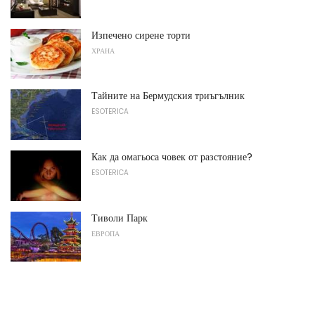
Изпечено сирене торти
ХРАНА
Тайните на Бермудския триъгълник
ESOTERICA
Как да омагьоса човек от разстояние?
ESOTERICA
Тиволи Парк
ЕВРОПА