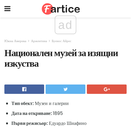
ad
Южна Америка
Аржентина
Буенос Айрес
Национален музей за изящни
изкуства
Тип обект:
Музеи и галерии
Дата на откриване:
1895
Първи режисьор:
Едуардо Шиафино