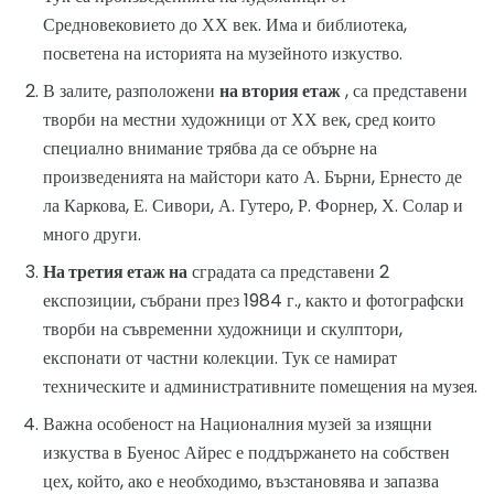
Средновековието до ХХ век. Има и библиотека,
посветена на историята на музейното изкуство.
В залите, разположени
на втория етаж
, са представени
творби на местни художници от ХХ век, сред които
специално внимание трябва да се обърне на
произведенията на майстори като А. Бърни, Ернесто де
ла Каркова, Е. Сивори, А. Гутеро, Р. Форнер, Х. Солар и
много други.
На третия етаж на
сградата са представени 2
експозиции, събрани през 1984 г., както и фотографски
творби на съвременни художници и скулптори,
експонати от частни колекции. Тук се намират
техническите и административните помещения на музея.
Важна особеност на Националния музей за изящни
изкуства в Буенос Айрес е поддържането на собствен
цех, който, ако е необходимо, възстановява и запазва