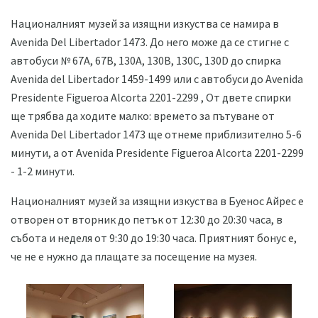
Националният музей за изящни изкуства се намира в
Avenida Del Libertador 1473. До него може да се стигне с
автобуси № 67A, 67B, 130A, 130B, 130C, 130D до спирка
Avenida del Libertador 1459-1499 или с автобуси до Avenida
Presidente Figueroa Alcorta 2201-2299 , От двете спирки
ще трябва да ходите малко: времето за пътуване от
Avenida Del Libertador 1473 ще отнеме приблизително 5-6
минути, а от Avenida Presidente Figueroa Alcorta 2201-2299
- 1-2 минути.
Националният музей за изящни изкуства в Буенос Айрес е
отворен от вторник до петък от 12:30 до 20:30 часа, в
събота и неделя от 9:30 до 19:30 часа. Приятният бонус е,
че не е нужно да плащате за посещение на музея.