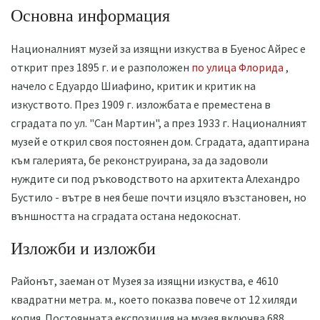
Основна информация
Националният музей за изящни изкуства в Буенос Айрес е
открит през 1895 г. и е разположен
по улица Флорида
,
начело с Едуардо Шиафино, критик и критик на
изкуството. През 1909 г. изложбата е преместена в
сградата по ул. "Сан Мартин", а през 1933 г. Националният
музей е открил своя постоянен дом. Сградата, адаптирана
към галерията, бе реконструирана, за да задоволи
нуждите си под ръководството на архитекта Алехандро
Бустило - вътре в нея беше почти изцяло възстановен, но
външността на сградата остана недокоснат.
Изложби и изложби
Районът, заеман от Музея за изящни изкуства, е 4610
квадратни метра. м., което показва повече от 12 хиляди
копия. Постоянната експозиция на музея включва 688