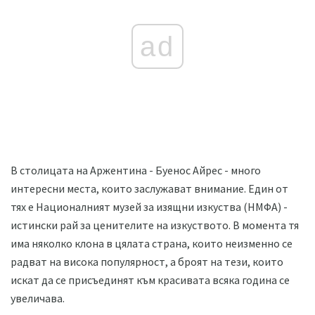
ad
В столицата на Аржентина - Буенос Айрес - много
интересни места, които заслужават внимание. Един от
тях е Националният музей за изящни изкуства (НМФА) -
истински рай за ценителите на изкуството. В момента тя
има няколко клона в цялата страна, които неизменно се
радват на висока популярност, а броят на тези, които
искат да се присъединят към красивата всяка година се
увеличава.