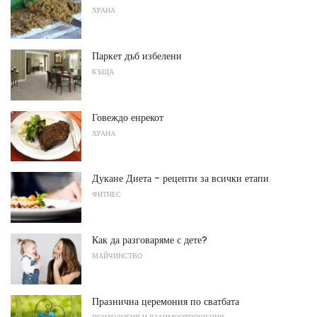
ХРАНА
Паркет дъб избелени
КЪЩА
Говеждо енрекот
ХРАНА
Дукане Диета - рецепти за всички етапи
ФИТНЕС
Как да разговаряме с дете?
МАЙЧИНСТВО
Празнична церемония по сватбата