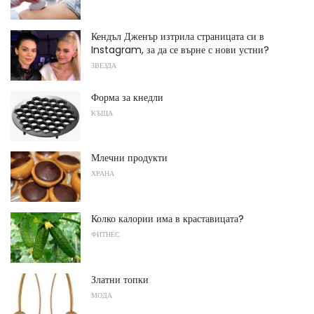
Кендъл Дженър изтрила страницата си в
Instagram, за да се върне с нови устни?
ЗВЕЗДА
Форма за кнедли
КЪЩА
Млечни продукти
ХРАНА
Колко калории има в краставицата?
ФИТНЕС
Златни топки
МОДА