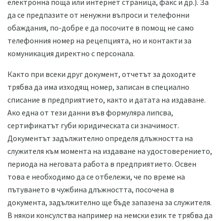
електронна поща или интернет страница, факс и др.). За
да се предпазите от ненужни въпроси и телефонни
обаждания, по-добре е да посочите в помощ не само
телефонния номер на рецепцията, но и контакти за
комуникация директно с персонала.
Както при всеки друг документ, отчетът за доходите
трябва да има изходящ номер, записан в специално
списание в предприятието, както и датата на издаване.
Ако една от тези данни във формуляра липсва,
сертификатът губи юридическата си значимост.
Документът задължително определя длъжността на
служителя към момента на издаване на удостоверението,
периода на неговата работа в предприятието. Освен
това е необходимо да се отбележи, че по време на
пътуването в чужбина длъжността, посочена в
документа, задължително ще бъде запазена за служителя.
В някои консулства например на немски език те трябва да