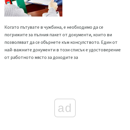
Когато пътувате в чужбина, е необходимо да се
погрижите за пълния пакет от документи, които ви
позволяват да се обърнете към консулството. Един от
най-важните документи в този списък е удостоверение
от работното място за доходите за
ad