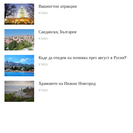
Вашингтон атракции
КЪЩА
Сандански, България
КЪЩА
Къде да отидем на почивка през август в Русия?
КЪЩА
Храмовете на Нижни Новгород
КЪЩА