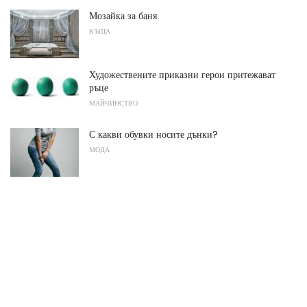
Мозайка за баня
КЪЩА
Художествените приказни герои притежават
ръце
МАЙЧИНСТВО
С какви обувки носите дънки?
МОДА