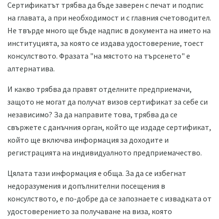
Сертификатът трябва да бъде заверен с печат и подпис
на главата, а при необходимост и с главния счетоводител.
Не твърде много ще бъде надпис в документа на името на
институцията, за която се издава удостоверение, тоест
консулството. Фразата "на мястото на търсенето" е
алтернатива.
И какво трябва да правят отделните предприемачи,
защото не могат да получат визов сертификат за себе си
независимо? За да направите това, трябва да се
свържете с данъчния орган, който ще издаде сертификат,
който ще включва информация за доходите и
регистрацията на индивидуалното предприемачество.
Цялата тази информация е обща. За да се избегнат
недоразумения и допълнителни посещения в
консулството, е по-добре да се запознаете с извадката от
удостоверението за получаване на виза, която