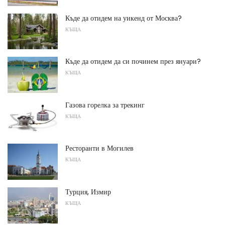
Къде да отидем на уикенд от Москва?
КЪЩА
Къде да отидем да си починем през януари?
КЪЩА
Газова горелка за трекинг
КЪЩА
Ресторанти в Могилев
КЪЩА
Турция, Измир
КЪЩА