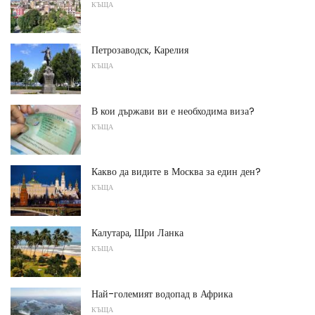
КЪЩА
Петрозаводск, Карелия
КЪЩА
В кои държави ви е необходима виза?
КЪЩА
Какво да видите в Москва за един ден?
КЪЩА
Калутара, Шри Ланка
КЪЩА
Най-големият водопад в Африка
КЪЩА