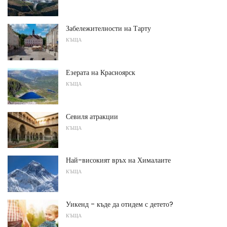
Забележителности на Тарту
КЪЩА
Езерата на Красноярск
КЪЩА
Севиля атракции
КЪЩА
Най-високият връх на Хималаите
КЪЩА
Уикенд - къде да отидем с детето?
КЪЩА