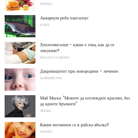
ФИТНЕС
Аквариум риба пангасиус
КЪЩА
Хепатомегалия - какво е това, как да се
лекуваме?
КРАСОТА И ЗДРАВЕ
Дакрикоцитит при новородени - лечение
МАЙЧИНСТВО
Май Маска: "Можете да изглеждате красиво, без
да криете бръчките"
ЗВЕЗДА
Какви витамини са в райска ябълка?
ФИТНЕС