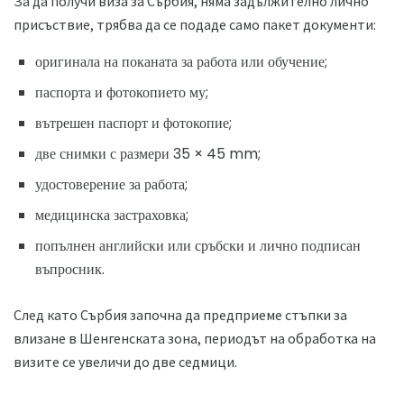
За да получи виза за Сърбия, няма задължително лично
присъствие, трябва да се подаде само пакет документи:
оригинала на поканата за работа или обучение;
паспорта и фотокопието му;
вътрешен паспорт и фотокопие;
две снимки с размери 35 × 45 mm;
удостоверение за работа;
медицинска застраховка;
попълнен английски или сръбски и лично подписан
въпросник.
След като Сърбия започна да предприеме стъпки за
влизане в Шенгенската зона, периодът на обработка на
визите се увеличи до две седмици.