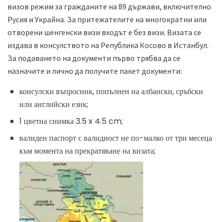
визов режим за гражданите на 89 държави, включително
Русия и Украйна. За притежателите на многократни или
отворени шенгенски визи входът е без визи. Визата се
издава в консулството на Република Косово в Истанбул.
За подаването на документи първо трябва да се
назначите и лично да получите пакет документи:
консулски въпросник, попълнен на албански, сръбски
или английски език;
1 цветна снимка 3.5 x 4.5 cm;
валиден паспорт с валидност не по-малко от три месеца
към момента на прекратяване на визата;