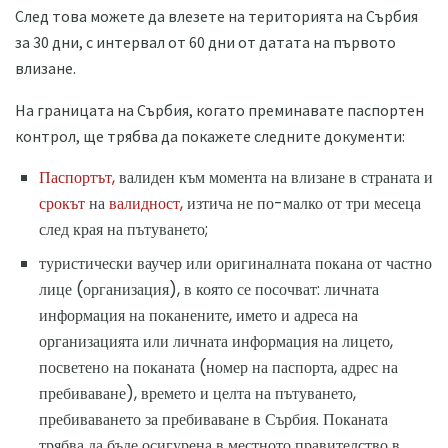
След това можете да влезете на територията на Сърбия
за 30 дни, с интервал от 60 дни от датата на първото
влизане.
На границата на Сърбия, когато преминавате паспортен
контрол, ще трябва да покажете следните документи:
Паспортът,
валиден към момента на влизане в страната и
срокът
на
валидност,
изтича не по-малко от три месеца
след края на пътуването;
туристически ваучер или оригиналната покана от частно
лице (организация), в която се посочват: личната
информация на поканените, името и адреса на
организацията или личната информация на лицето,
посветено на поканата (номер на паспорта, адрес на
пребиваване), времето и целта на пътуването,
пребиваването за пребиваване в Сърбия. Поканата
трябва да бъде осигурена в местното правителство в