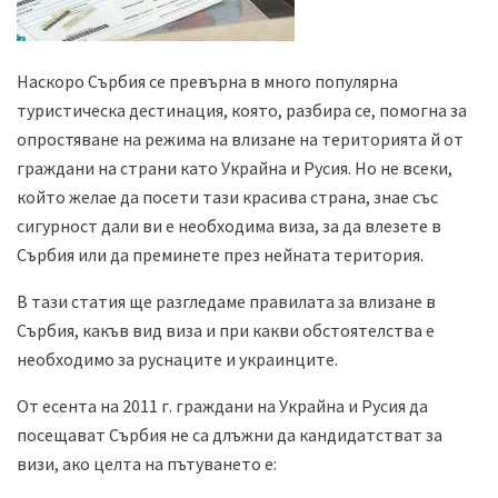
Наскоро Сърбия се превърна в много популярна
туристическа дестинация, която, разбира се, помогна за
опростяване на режима на влизане на територията й от
граждани на страни като Украйна и Русия. Но не всеки,
който желае да посети тази красива страна, знае със
сигурност дали ви е необходима виза, за да влезете в
Сърбия или да преминете през нейната територия.
В тази статия ще разгледаме правилата за влизане в
Сърбия, какъв вид виза и при какви обстоятелства е
необходимо за руснаците и украинците.
От есента на 2011 г. граждани на Украйна и Русия да
посещават Сърбия не са длъжни да кандидатстват за
визи, ако целта на пътуването е: