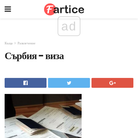
ad
Къща
Развлечение
Сърбия - виза