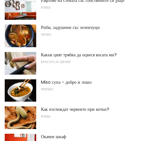
Рафтове на стената със собствените си ръце
КЪЩА
Риби, задушени със зеленчуци
ХРАНА
Какъв цвят трябва да оцвеся косата ми?
КРАСОТА И ЗДРАВЕ
Miso супа - добро и лошо
ФИТНЕС
Как изглеждат червеите при котки?
КЪЩА
Окачен шкаф