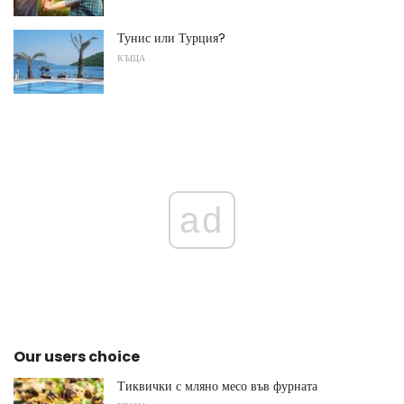
Тунис или Турция?
КЪЩА
ad
Our users choice
Тиквички с мляно месо във фурната