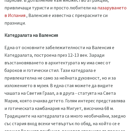
привличащи туристи и просто любители на
пазаруването
в Испания
, Валенсия е известна с прекрасните си
празници.
Катедралата на Валенсия
Една от основните забележителности на Валенсия е
Катедралата, построена през 12-13 век. Заради
възстановяването в архитектурата му има смес от
бароков и готически стил. Тази катедрала е
привлекателна не само за нейната духовност, но и за
изложението в музея. В една стая можете да видите
чашата на Светия Граал, а в друга - статуята на Света
Мария, която очаква детето. Голям интерес представлява
и готическата камбанария на Мигует, височина 68 м.
Традициите на катедралата са много необичайни, заедно
със стария вход всеки четвъртък по обяд, на който се е
срещал Водният трибунал, решават спорните въпроси за