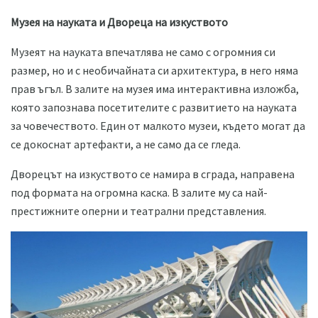
Музея на науката и Двореца на изкуството
Музеят на науката впечатлява не само с огромния си
размер, но и с необичайната си архитектура, в него няма
прав ъгъл. В залите на музея има интерактивна изложба,
която запознава посетителите с развитието на науката
за човечеството. Един от малкото музеи, където могат да
се докоснат артефакти, а не само да се гледа.
Дворецът на изкуството се намира в сграда, направена
под формата на огромна каска. В залите му са най-
престижните оперни и театрални представления.