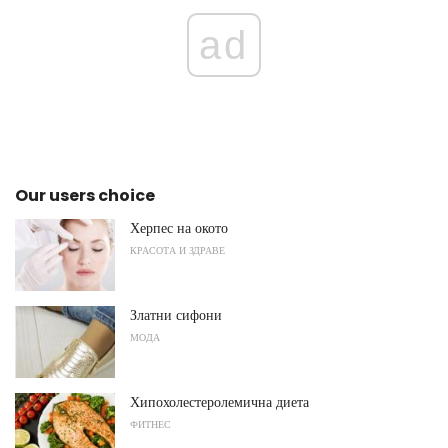
ad
Our users choice
Херпес на окото
КРАСОТА И ЗДРАВЕ
Златни сифони
МОДА
Хипохолестеролемична диета
ФИТНЕС