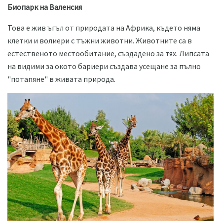
Биопарк на Валенсия
Това е жив ъгъл от природата на Африка, където няма
клетки и волиери с тъжни животни. Животните са в
естественото местообитание, създадено за тях. Липсата
на видими за окото бариери създава усещане за пълно
"потапяне" в живата природа.