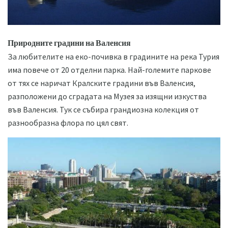
Природните градини на Валенсия
За любителите на еко-почивка в градините на река Турия
има повече от 20 отделни парка. Най-големите паркове
от тях се наричат ​​Кралските градини във Валенсия,
разположени до сградата на Музея за изящни изкуства
във Валенсия. Тук се събира грандиозна колекция от
разнообразна флора по цял свят.