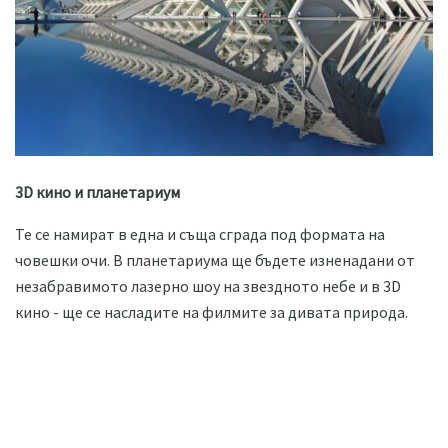
3D кино и планетариум
Те се намират в една и съща сграда под формата на
човешки очи. В планетариума ще бъдете изненадани от
незабравимото лазерно шоу на звездното небе и в 3D
кино - ще се насладите на филмите за дивата природа.