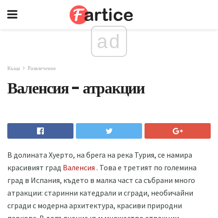
ad
Къща
Развлечение
Валенсия - атракции
В долината Хуерто, на брега на река Турия, се намира
красивият град
Валенсия
. Това е третият по големина
град в Испания, където в малка част са събрани много
атракции: старинни катедрали и сгради, необичайни
сгради с модерна архитектура, красиви природни
паркове. В допълнение към множество атракции,