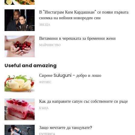
В "Инстаграм Ким Кардашиан" се появи първата
снимка на нейния новороден син
ЗВЕЗДА
Витамини в черешката за бременни жени
МАЙЧИНСТВО
Useful and amazing
Сирене Suluguni - добро и лошо
ФИТНЕС
Как да направите сапун със собствените си ръце
КЪЩА
Защо мечтаете да танцувате?
ESOTERICA