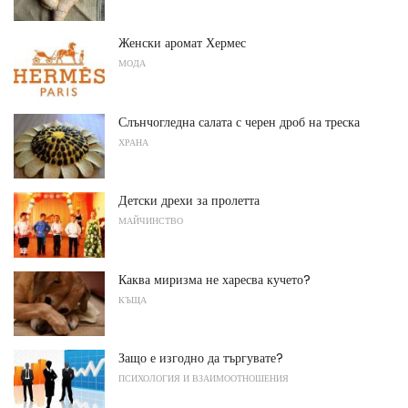
Женски аромат Хермес
МОДА
Слънчогледна салата с черен дроб на треска
ХРАНА
Детски дрехи за пролетта
МАЙЧИНСТВО
Каква миризма не харесва кучето?
КЪЩА
Защо е изгодно да търгувате?
ПСИХОЛОГИЯ И ВЗАИМООТНОШЕНИЯ