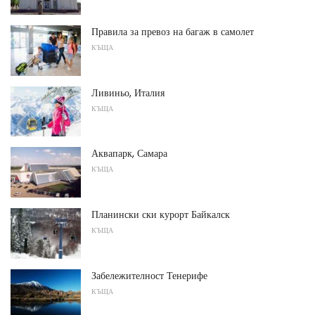
Правила за превоз на багаж в самолет
КЪЩА
Ливиньо, Италия
КЪЩА
Аквапарк, Самара
КЪЩА
Планински ски курорт Байкалск
КЪЩА
Забележителност Тенерифе
КЪЩА