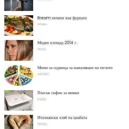
Bream печени във фурната
ХРАНА
Моден площад 2014 г.
МОДА
Меню за седмица за намаляване на теглото
ФИТНЕС
Плосък сифон за мивки
КЪЩА
Италиански хляб на циабата
ХРАНА