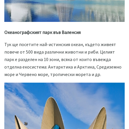
Океанографският парк във Валенсия
Тук ще посетите най-истинския океан, където живеят
повече от 500 вида различни животни и риби. Целият
парк е разделен на 10 зони, всяка от които въвежда
отделна екосистема: Антарктика и Арктика, Средиземно
море и Червено море, тропически морета и др.