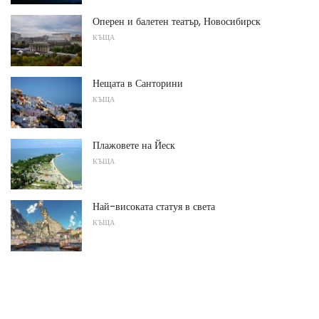
Оперен и балетен театър, Новосибирск
КЪЩА
Нещата в Санторини
КЪЩА
Плажовете на Йеск
КЪЩА
Най-високата статуя в света
КЪЩА