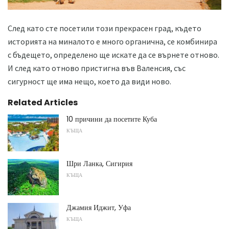
След като сте посетили този прекрасен град, където
историята на миналото е много органична, се комбинира
с бъдещето, определено ще искате да се върнете отново.
И след като отново пристигна във Валенсия, със
сигурност ще има нещо, което да види ново.
Related Articles
10 причини да посетите Куба
КЪЩА
Шри Ланка, Сигирия
КЪЩА
Джамия Иджит, Уфа
КЪЩА