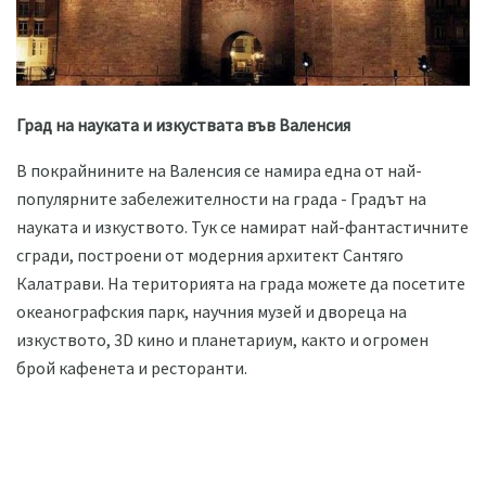
Град на науката и изкуствата във Валенсия
В покрайнините на Валенсия се намира една от най-
популярните забележителности на града - Градът на
науката и изкуството. Тук се намират най-фантастичните
сгради, построени от модерния архитект Сантяго
Калатрави. На територията на града можете да посетите
океанографския парк, научния музей и двореца на
изкуството, 3D кино и планетариум, както и огромен
брой кафенета и ресторанти.