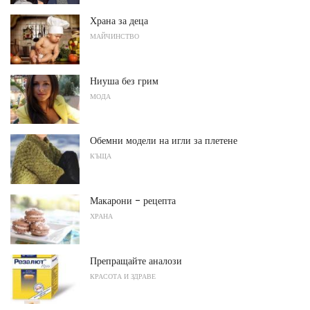
Храна за деца
МАЙЧИНСТВО
Ниуша без грим
МОДА
Обемни модели на игли за плетене
КЪЩА
Макарони - рецепта
ХРАНА
Препращайте аналози
КРАСОТА И ЗДРАВЕ