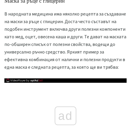
Маска за ръце с глицерин
В народната медицина има няколко рецепта за създаване
на маски за ръце с глицерин. Доста често съставът на
подобен инструмент включва други полезни компоненти
като мед, оцет, овесена каша и други. Те дават на маската
по-обширен списък от полезни свойства, водещи до
универсално ръчно средство. Яркият пример за
ефективна комбинация от налични и полезни продукти в
една маска е следната рецепта, за която ще ви трябва:
ad