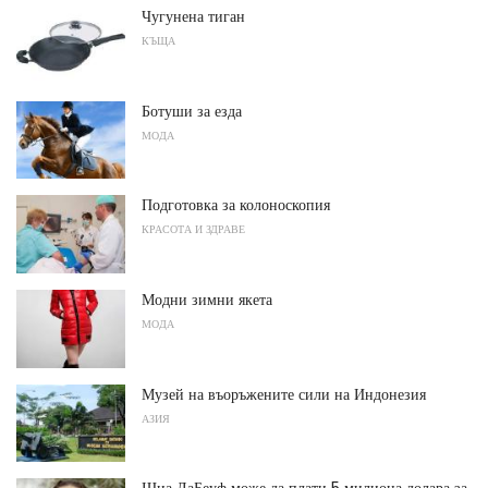
Чугунена тиган
КЪЩА
Ботуши за езда
МОДА
Подготовка за колоноскопия
КРАСОТА И ЗДРАВЕ
Модни зимни якета
МОДА
Музей на въоръжените сили на Индонезия
АЗИЯ