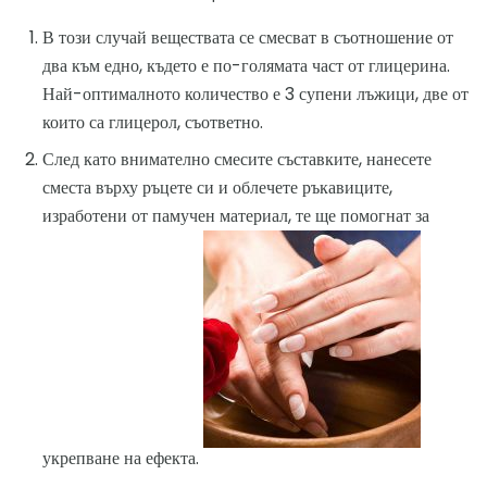
В този случай веществата се смесват в съотношение от
два към едно, където е по-голямата част от глицерина.
Най-оптималното количество е 3 супени лъжици, две от
които са глицерол, съответно.
След като внимателно смесите съставките, нанесете
сместа върху ръцете си и облечете ръкавиците,
изработени от памучен материал, те ще помогнат за
укрепване на ефекта.