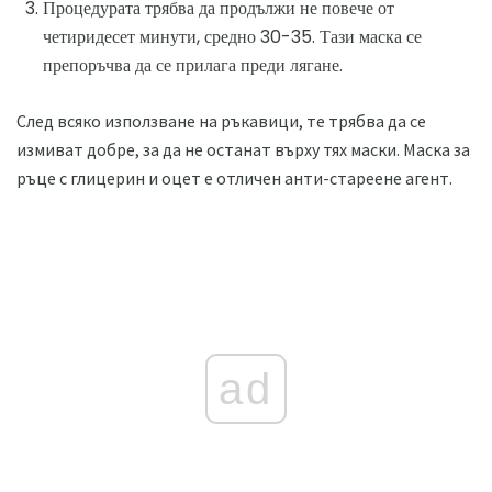
Процедурата трябва да продължи не повече от
четиридесет минути, средно 30-35. Тази маска се
препоръчва да се прилага преди лягане.
След всяко използване на ръкавици, те трябва да се
измиват добре, за да не останат върху тях маски. Маска за
ръце с глицерин и оцет е отличен анти-стареене агент.
ad