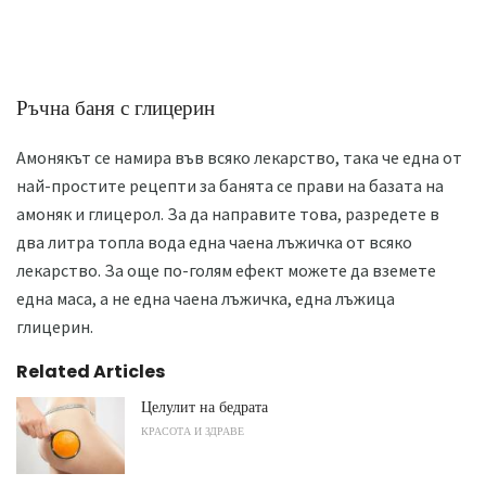
Ръчна баня с глицерин
Амонякът се намира във всяко лекарство, така че една от
най-простите рецепти за банята се прави на базата на
амоняк и глицерол. За да направите това, разредете в
два литра топла вода една чаена лъжичка от всяко
лекарство. За още по-голям ефект можете да вземете
една маса, а не една чаена лъжичка, една лъжица
глицерин.
Related Articles
Целулит на бедрата
КРАСОТА И ЗДРАВЕ