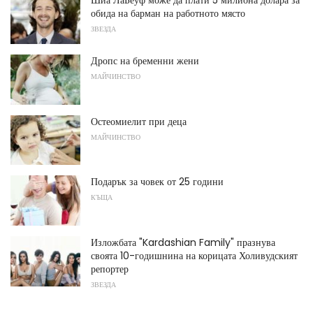
Шиа ЛаБеуф може да плати 5 милиона долара за
обида на барман на работното място
ЗВЕЗДА
Дропс на бременни жени
МАЙЧИНСТВО
Остеомиелит при деца
МАЙЧИНСТВО
Подарък за човек от 25 години
КЪЩА
Изложбата "Kardashian Family" празнува
своята 10-годишнина на корицата Холивудският
репортер
ЗВЕЗДА