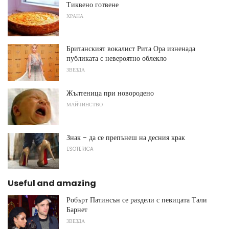
Тиквено готвене
ХРАНА
Британският вокалист Рита Ора изненада
публиката с невероятно облекло
ЗВЕЗДА
Жълтеница при новородено
МАЙЧИНСТВО
Знак - да се препънеш на десния крак
ESOTERICA
Useful and amazing
Робърт Патинсън се раздели с певицата Тали
Барнет
ЗВЕЗДА