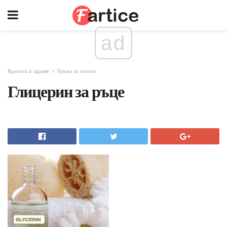
ad
Красота и здраве
Грижа за тялото
Глицерин за ръце