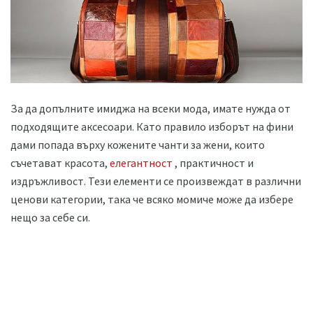
За да допълните имиджа на всеки мода, имате нужда от
подходящите аксесоари. Като правило изборът на фини
дами попада върху кожените чанти за жени, които
съчетават красота,
елегантност
, практичност и
издръжливост. Тези елементи се произвеждат в различни
ценови категории, така че всяко момиче може да избере
нещо за себе си.