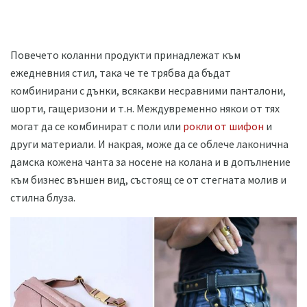
Повечето коланни продукти принадлежат към
ежедневния стил, така че те трябва да бъдат
комбинирани с дънки, всякакви несравними панталони,
шорти, гащеризони и т.н. Междувременно някои от тях
могат да се комбинират с поли или
рокли от шифон
и
други материали. И накрая, може да се облече лаконична
дамска кожена чанта за носене на колана и в допълнение
към бизнес външен вид, състоящ се от стегната молив и
стилна блуза.