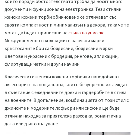
които поради обстоятелствата трябва да носят много
документи и функционална електроника. Тези стилни
женски кожени торби обикновено се отличават със
своята компактност и минимализъм на декора, така че те
могат да бъдат приписани на
стила на унисекс
.
Междувременно в колекциите на някои марки
кръстосаните бои са боядисани, боядисани в ярки
цветове и украсени с бродерия, рингове, апликации,
флиртуващи четки и други начини.
Класическите женски кожени торбички наподобяват
аксесоарите на пощальона, които безупречно изглеждат
в съчетание с ежедневните дрехи и гардеробите в стила
на военните. В допълнение, комбинацията от този стил с
джинсите и модерните лофьори или сифони ще бъде
отлична находка за приятелска разходка, романтична
дата или дълго пътуване.