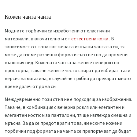
Кожен чанта чанта
Модните торбички са изработени от еластични
материали, включително и от
естествена кожа
. В
зависимост от това как жената изпълни чантата си, тя
може да вземе различна форма и съответно да промени
външния вид. Кожената чанта за жени е невероятно
просторна, така че жените често спират да избират тази
версия на магазина, в случай че трябва да прекарат много
време далеч от дома си.
Междувременно този стил не е подходящ за изображения.
Така че, в комбинация с вечерна рокля или елегантен и
елегантен костюм за панталони, тя ще изглежда смешна и
мръсна. За да се предотврати това, женските кожени
торбички под формата на чанта се препоръчват да бъдат