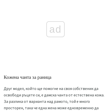
ad
Кожена чанта за раница
Друг модел, който ще помогне на своя собственик да
освободи ръцете си, е дамска чанта от естествена кожа.
За разлика от варианта над рамото, той е много
просторен, така че една жена може едновременно да