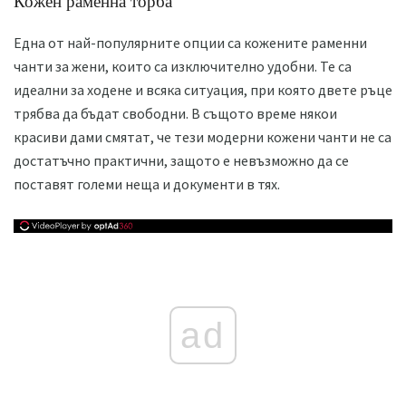
Кожен раменна торба
Една от най-популярните опции са кожените раменни
чанти за жени, които са изключително удобни. Те са
идеални за ходене и всяка ситуация, при която двете ръце
трябва да бъдат свободни. В същото време някои
красиви дами смятат, че тези модерни кожени чанти не са
достатъчно практични, защото е невъзможно да се
поставят големи неща и документи в тях.
ad