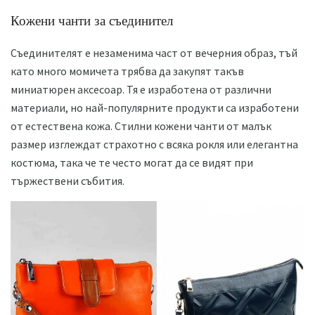
Кожени чанти за съединител
Съединителят е незаменима част от вечерния образ, тъй
като много момичета трябва да закупят такъв
миниатюрен аксесоар. Тя е изработена от различни
материали, но най-популярните продукти са изработени
от естествена кожа. Стилни кожени чанти от малък
размер изглеждат страхотно с всяка рокля или елегантна
костюма, така че те често могат да се видят при
тържествени събития.