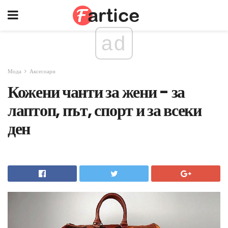
ad
Мода
Аксесоари
Кожени чанти за жени - за
лаптоп, път, спорт и за всеки
ден