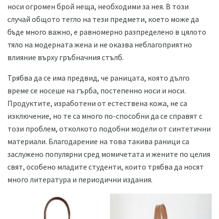
носи огромен брой неща, необходими за нея. В този
случай общото тегло на тези предмети, което може да
бъде много важно, е равномерно разпределено в цялото
тяло на модерната жена и не оказва неблагоприятно
влияние върху гръбначния стълб.
Трябва да се има предвид, че раницата, която дълго
време се носеше на гърба, постепенно носи и носи.
Продуктите, изработени от естествена кожа, не са
изключение, но те са много по-способни да се справят с
този проблем, отколкото подобни модели от синтетични
материали. Благодарение на това такива раници са
заслужено популярни сред момичетата и жените по целия
свят, особено младите студенти, които трябва да носят
много литература и периодични издания.