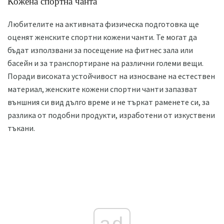
Кожена спортна чанта
Любителите на активната физическа подготовка ще
оценят женските спортни кожени чанти. Те могат да
бъдат използвани за посещение на фитнес зала или
басейн и за транспортиране на различни големи вещи.
Поради високата устойчивост на износване на естествен
материал, женските кожени спортни чанти запазват
външния си вид дълго време и не търкат раменете си, за
разлика от подобни продукти, изработени от изкуствени
тъкани.
ad