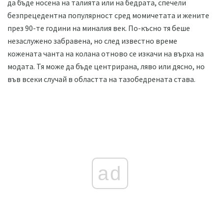
да бъде носена на талията или на бедрата, спечели
безпрецедентна популярност сред момичетата и жените
през 90-те години на миналия век. По-късно тя беше
незаслужено забравена, но след известно време
кожената чанта на колана отново се изкачи на върха на
модата. Тя може да бъде центрирана, ляво или дясно, но
във всеки случай в областта на тазобедрената става.
ad