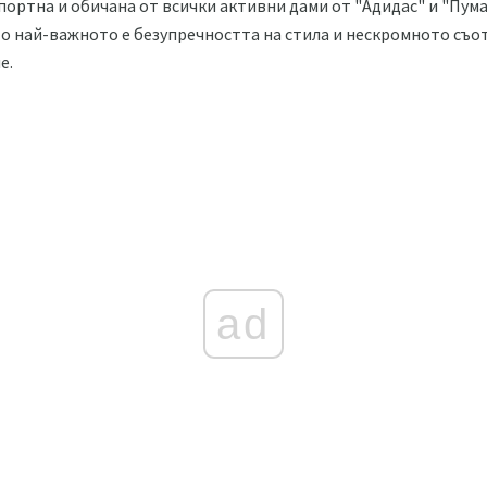
спортна и обичана от всички активни дами от "Адидас" и "Пума
то най-важното е безупречността на стила и нескромното съо
е.
ad