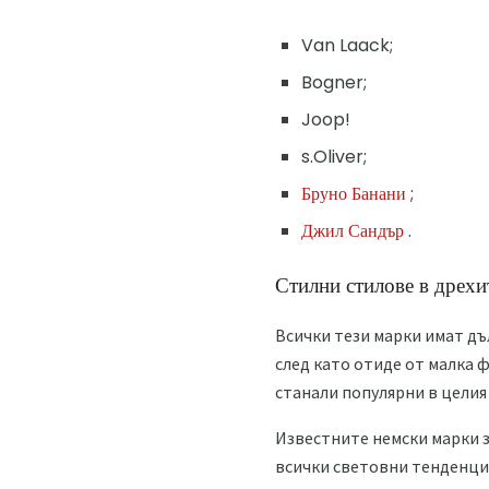
Van Laack;
Bogner;
Joop!
s.Oliver;
Бруно Банани
;
Джил Сандър
.
Стилни стилове в дрехи
Всички тези марки имат дъ
след като отиде от малка 
станали популярни в целия
Известните немски марки з
всички световни тенденци