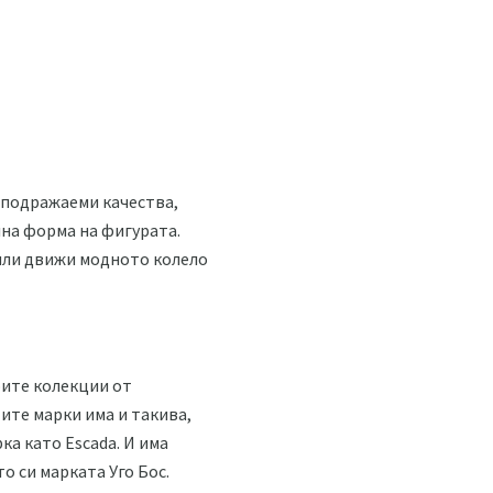
неподражаеми качества,
на форма на фигурата.
сили движи модното колело
оите колекции от
тите марки има и такива,
ка като Escada. И има
о си марката Уго Бос.