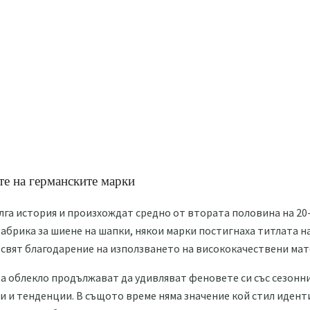
те на германските марки
лга история и произхождат средно от втората половина на 20-
фабрика за шиене на шапки, някои марки постигнаха титлата н
 свят благодарение на използването на висококачествени мат
а облекло продължават да удивляват феновете си със сезонн
и и тенденции. В същото време няма значение кой стил идент