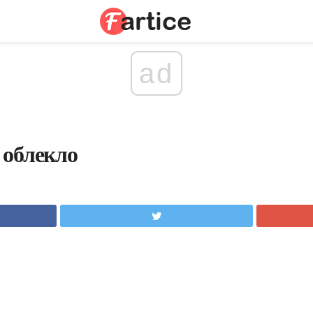
ad
 облекло