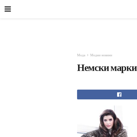
Мода
Модни новини
Немски марки