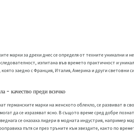
ите марки за дрехи днес се определя от техните уникални и 
следователност, изпитана във времето практичност и уникал
, която заедно с Франция, Италия, Америка и други световни 
ла - качество преди всичко
ат германските марки на женското облекло, се развиват в св
могат да се изразяват ясно. В същото време сред добре позна
 веднага се оказаха лидери в модната индустрия, например мар
оправиха пътя си през тръните към звездите, както по времет