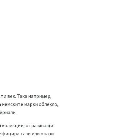
ти век. Така например,
а немските марки облекло,
ериали.
и колекции, отразяващи
ифицира тази или онази