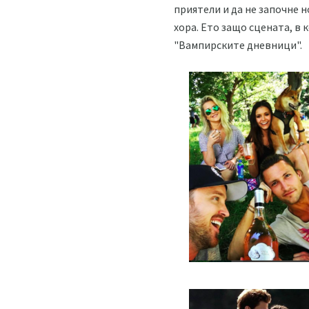
приятели и да не започне н
хора. Ето защо сцената, в 
"Вампирските дневници".