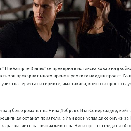
"The Vampire Diaries" се превърна в истинска ковар на двойк
 актьори прекарват много време в рамките на един проект. В
учиха на серията на сериите, има такива, които са просто слу
а
ляващ беше романът на Нина Добрев с Иън Сомерхалдер, койт
решили да останат приятели, а Иън дори успял да се омъжи за 
 за развитието на личния живот на Нина пресата гледа с любоп