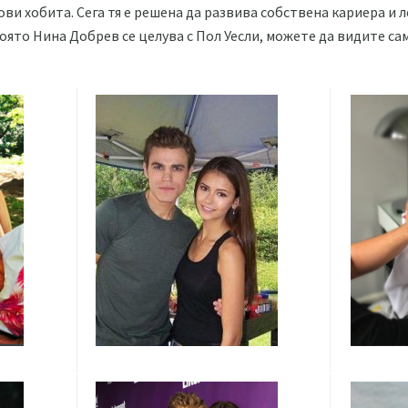
ови хобита. Сега тя е решена да развива собствена кариера и 
която Нина Добрев се целува с Пол Уесли, можете да видите с