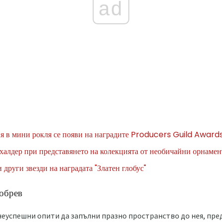
ad
я в мини рокля се появи на наградите Producers Guild Award
алдер при представянето на колекцията от необичайни орнамен
други звезди на наградата "Златен глобус"
обрев
неуспешни опити да запълни празно пространство до нея, пред