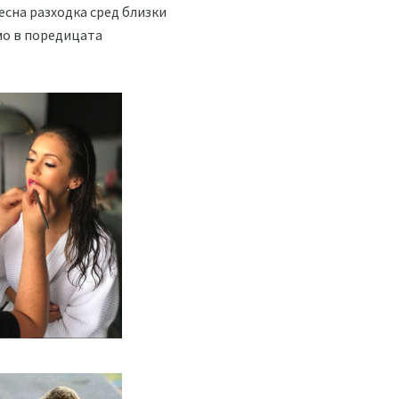
лесна разходка сред близки
амо в поредицата