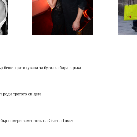
 беше критикувана за бутилка бира в ръка
 роди третото си дете
бър намери заместник на Селена Гомез