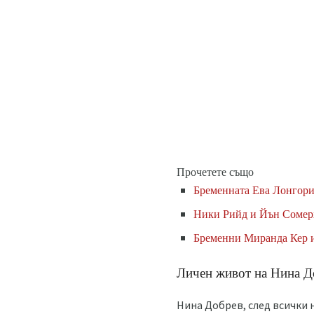
Прочетете също
Бременната Ева Лонгори
Ники Рийд и Йън Сомерх
Бременни Миранда Кер и 
Личен живот на Нина Д
Нина Добрев, след всички 