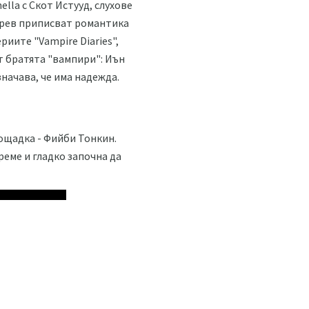
ella с Скот Истууд, слухове
обрев приписват романтика
риите "Vampire Diaries",
т братята "вампири": Иън
значава, че има надежда.
лощадка - Фийби Тонкин.
реме и гладко започна да