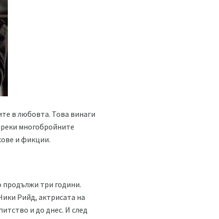
ите в любовта. Това винаги
ъпреки многобройните
хове и фикции.
о продължи три години.
Ники Рийд, актрисата на
итство и до днес. И след