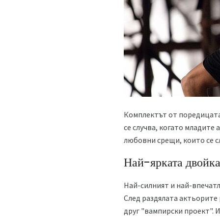
Комплектът от поредицата 
се случва, когато младите
любовни срещи, които се сл
Най-ярката двойк
Най-силният и най-впечат
След раздялата актьорите 
друг "вампирски проект". И