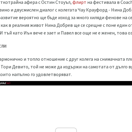
аткотрайна афера с Остин Стоуъл,
флирт
на фестивала в Coach
вино и двусмислен диалог с колегата Чау Крауфорд - Нина Д
 развитие вероятно ще бъде изход за много хиляди фенове на се
т как в реалния живот Нина Добрев ще се срещне с поне един о
И тъй като Иън вече е зает и Павел все още не е женен, това о
сли
 хармонично и топло отношение с друг колега на снимачната п
 Тори Девито, той не може да издържи на самотата от дълго в
които напълно го удовлетворяват.