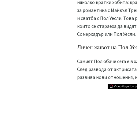
няколко кратки хобита: кр
за романтика с Майкъл Тре
и сватба с Пол Уесли. Това
които се стараеха да видя
Сомерхадър или Пол Уесли. 
Личен живот на Пол Уе
Самият Пол обаче сега е в
След развода от актрисата
развива нови отношения, 