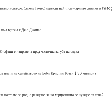
стиано Роналдо, Селена Гомес: нарекли най-популярните снимки в Inst
 има връзка с Джо Джонас
Стефани е изправена пред частична загуба на слуха
е плати на семейството на Боби Кристин Браун $ 36 милиона
н настоява за родно раждане: защо херцогинята се нуждае от това?