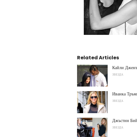
Related Articles
Кайли Дженър
ЗВЕЗДА
Иванка Тръмп
ЗВЕЗДА
Джъстин Бий
ЗВЕЗДА