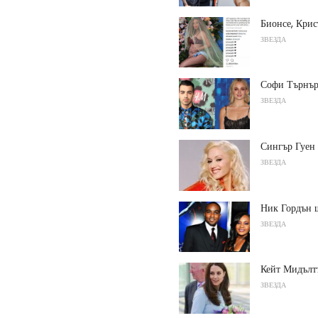
Бионсе, Кри
ЗВЕЗДА
Софи Търнър
ЗВЕЗДА
Сингър Гуен 
ЗВЕЗДА
Ник Гордън щ
ЗВЕЗДА
Кейт Мидълтъ
ЗВЕЗДА