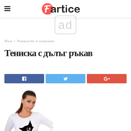
ad
Мода
Ръководство за пазаруване
Тениска с дълъг ръкав