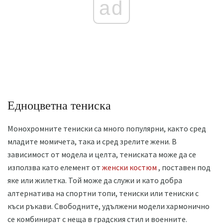
ad
Едноцветна тениска
Монохромните тениски са много популярни, както сред
младите момичета, така и сред зрелите жени. В
зависимост от модела и целта, тениската може да се
използва като елемент от
женски костюм
, поставен под
яке или жилетка. Той може да служи и като добра
алтернатива на спортни топи, тениски или тениски с
къси ръкави. Свободните, удължени модели хармонично
се комбинират с неща в градския стил и военните.