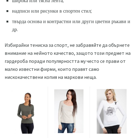
широка или тясна лента;
надписи или рисунки в спортен стил;
твърда основа и контрастни или други цветни ръкави и
др.
Избирайки тениска за спорт, не забравяйте да обърнете
внимание на нейното качество, защото този предмет на
гардероба поради популярността му често се прави от
малко известни фирми, които правят само
нискокачествени копия на маркови неща.