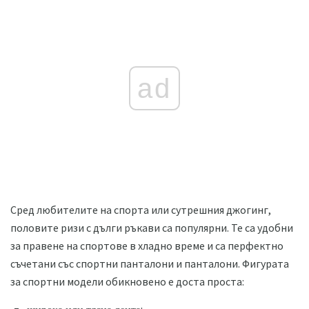
ad
Сред любителите на спорта или сутрешния джогинг,
половите ризи с дълги ръкави са популярни. Те са удобни
за правене на спортове в хладно време и са перфектно
съчетани със спортни панталони и панталони. Фигурата
за спортни модели обикновено е доста проста: