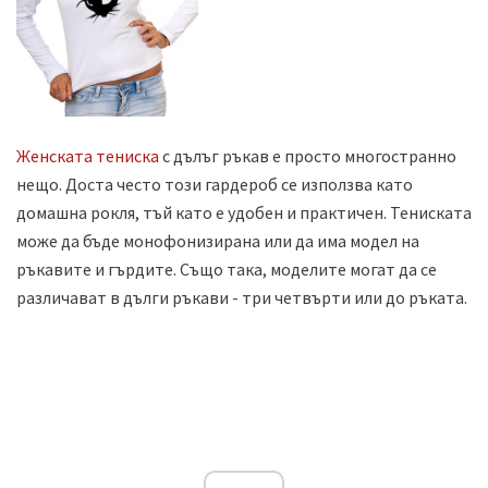
Женската тениска
с дълъг ръкав е просто многостранно
нещо. Доста често този гардероб се използва като
домашна рокля, тъй като е удобен и практичен. Тениската
може да бъде монофонизирана или да има модел на
ръкавите и гърдите. Също така, моделите могат да се
различават в дълги ръкави - три четвърти или до ръката.