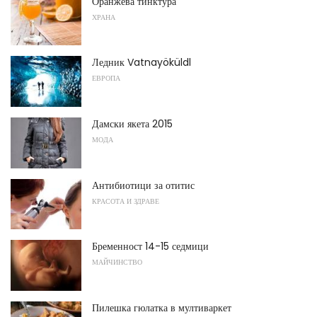
Оранжева тинктура
ХРАНА
Ледник Vatnayöküldl
ЕВРОПА
Дамски якета 2015
МОДА
Антибиотици за отитис
КРАСОТА И ЗДРАВЕ
Бременност 14-15 седмици
МАЙЧИНСТВО
Пилешка гюлатка в мултиваркет