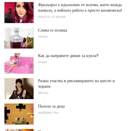
Фризьорът е вдъхновен от всичко, което вижда
наоколо, а нейната работа е просто космическа!
КРАСОТА И ЗДРАВЕ
Слива се излива
ХРАНА
Как да направите диван за кукла?
КЪЩА
Риана участва в рекламирането на шисти и
чорапи
ЗВЕЗДА
Пъзели за деца
МАЙЧИНСТВО