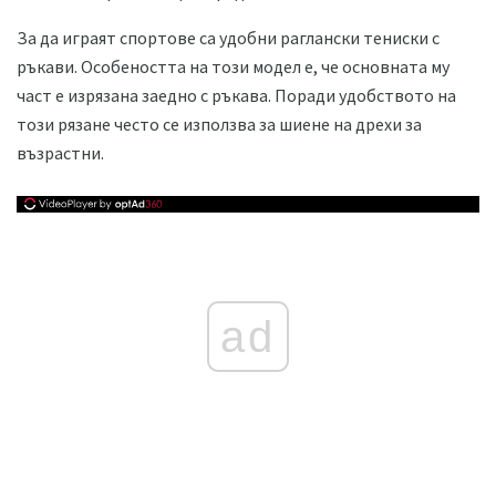
За да играят спортове са удобни раглански тениски с
ръкави. Особеността на този модел е, че основната му
част е изрязана заедно с ръкава. Поради удобството на
този рязане често се използва за шиене на дрехи за
възрастни.
ad