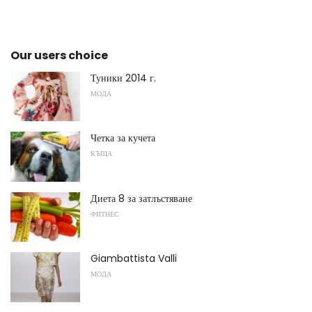
Our users choice
Туники 2014 г.
МОДА
Четка за кучета
КЪЩА
Диета 8 за затлъстяване
ФИТНЕС
Giambattista Valli
МОДА