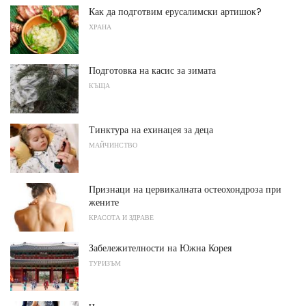
Как да подготвим ерусалимски артишок?
ХРАНА
Подготовка на касис за зимата
КЪЩА
Тинктура на ехинацея за деца
МАЙЧИНСТВО
Признаци на цервикалната остеохондроза при
жените
КРАСОТА И ЗДРАВЕ
Забележителности на Южна Корея
ТУРИЗЪМ