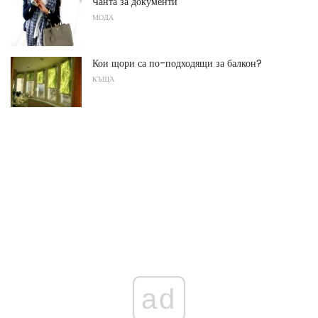
Чанта за документи
МОДА
Кои щори са по-подходящи за балкон?
КЪЩА
ad