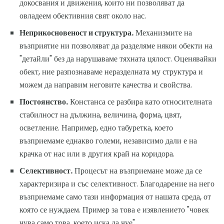
докосвания и движения, които ни позволяват да
овладеем обективния свят около нас.
Неприкосновеност и структура.
Механизмите на
възприятие ни позволяват да разделяме някои обекти на
"детайли" без да нарушаваме тяхната цялост. Оценявайки
обект, ние разпознаваме неразделната му структура и
можем да направим неговите качества и свойства.
Постоянство.
Констанса се разбира като относителната
стабилност на дължина, величина, форма, цвят,
осветление. Например, едно табуретка, което
възприемаме еднакво големи, независимо дали е на
крачка от нас или в другия край на коридора.
Селективност.
Процесът на възприемане може да се
характеризира и със селективност. Благодарение на него
възприемаме само тази информация от нашата среда, от
която се нуждаем. Пример за това е изявлението "човек
чува само това, което иска да чуе"