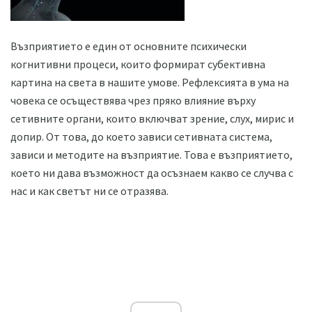
Възприятието е един от основните психически
когнитивни процеси, които формират субективна
картина на света в нашите умове. Рефлексията в ума на
човека се осъществява чрез пряко влияние върху
сетивните органи, които включват зрение, слух, мирис и
допир. От това, до което зависи сетивната система,
зависи и методите на възприятие. Това е възприятието,
което ни дава възможност да осъзнаем какво се случва с
нас и как светът ни се отразява.