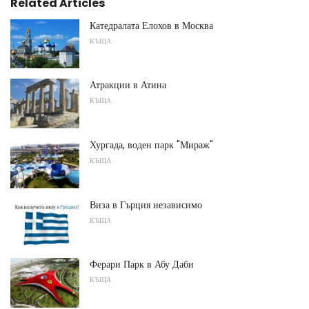
Related Articles
Катедралата Елохов в Москва
КЪЩА
Атракции в Атина
КЪЩА
Хургада, воден парк "Мираж"
КЪЩА
Виза в Гърция независимо
КЪЩА
Ферари Парк в Абу Даби
КЪЩА