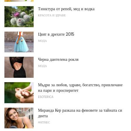
Тинктура от репей, мед и водка
КРАСОТА И ЗДРАВЕ
Цвят в дрехите 2015
МОДА
Черна дантелена рокля
МОДА
Мъдри за любов, здраве, богатство, привличане
на пари и просперитет
ESOTERICA
Миранда Кер разказа на феновете за тайната си
диета
ФИТНЕС