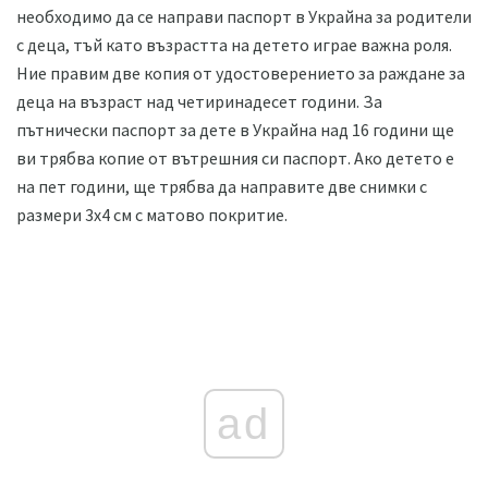
необходимо да се направи паспорт в Украйна за родители
с деца, тъй като възрастта на детето играе важна роля.
Ние правим две копия от удостоверението за раждане за
деца на възраст над четиринадесет години. За
пътнически паспорт за дете в Украйна над 16 години ще
ви трябва копие от вътрешния си паспорт. Ако детето е
на пет години, ще трябва да направите две снимки с
размери 3х4 см с матово покритие.
ad