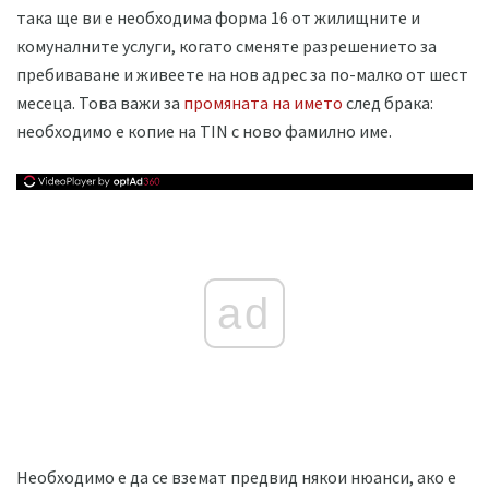
така ще ви е необходима форма 16 от жилищните и
комуналните услуги, когато сменяте разрешението за
пребиваване и живеете на нов адрес за по-малко от шест
месеца. Това важи за
промяната на името
след брака:
необходимо е копие на TIN с ново фамилно име.
ad
Необходимо е да се вземат предвид някои нюанси, ако е