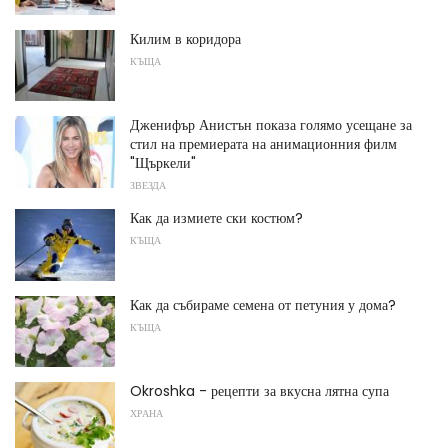
Килим в коридора
КЪЩА
Дженифър Анистън показа голямо усещане за
стил на премиерата на анимационния филм
"Щъркели"
ЗВЕЗДА
Как да измиете ски костюм?
КЪЩА
Как да събираме семена от петуния у дома?
КЪЩА
Okroshka - рецепти за вкусна лятна супа
ХРАНА