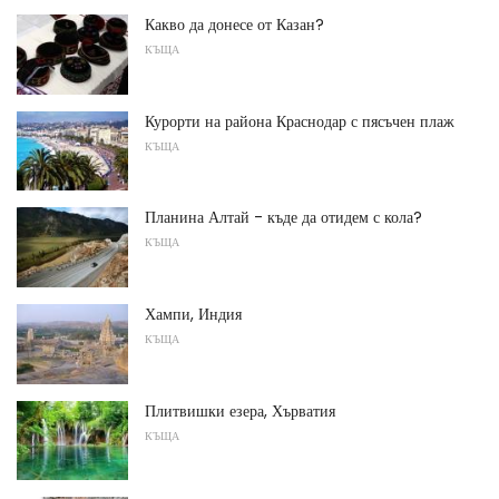
Какво да донесе от Казан?
КЪЩА
Курорти на района Краснодар с пясъчен плаж
КЪЩА
Планина Алтай - къде да отидем с кола?
КЪЩА
Хампи, Индия
КЪЩА
Плитвишки езера, Хърватия
КЪЩА