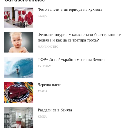
Фото тапети в интериора на кухнята
КЪЩА
Фенилкетонурия - каква е тази болест, защо се
появява и как да се третира троха?
МАЙЧИНСТВО
TOP-25 най-крайни места на Земята
ТУРИЗЪМ
Череша паста
ХРАНА
Раздели се в банята
КЪЩА