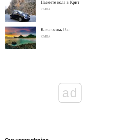
Наемете кола в Крит
КЪЩА
Кавелосим, ​​Гоа
КЪЩА
ad
Our users choice