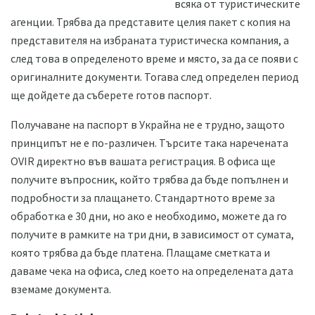
всяка от туристическите
агенции. Трябва да представите целия пакет с копия на
представителя на избраната туристическа компания, а
след това в определеното време и място, за да се появи с
оригиналните документи. Тогава след определен период
ще дойдете да съберете готов паспорт.
Получаване на паспорт в Украйна не е трудно, защото
принципът не е по-различен. Търсите така наречената
OVIR директно във вашата регистрация. В офиса ще
получите въпросник, който трябва да бъде попълнен и
подробности за плащането. Стандартното време за
обработка е 30 дни, но ако е необходимо, можете да го
получите в рамките на три дни, в зависимост от сумата,
която трябва да бъде платена. Плащаме сметката и
даваме чека на офиса, след което на определената дата
вземаме документа.