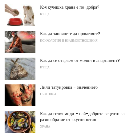
Коя кучешка храна е по-добра?
КЪЩА
Как да започнете да променяте?
ПСИХОЛОГИЯ И ВЗАИМООТНОШЕНИЯ
Как да се отървем от молци в апартамент?
КЪЩА
Лили татуировка - значението
ESOTERICA
Как да готвя миди - най-добрите рецепти за
разнообразие от вкусни ястия
ХРАНА