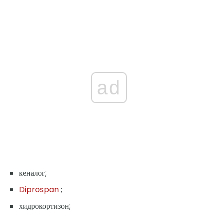
ad
кеналог;
Diprospan
;
хидрокортизон;