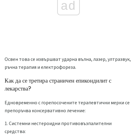
ad
Освен това се извършват ударна вълна, лазер, ултразвук,
ръчна терапия и електрофореза.
Как да се третира страничен епикондилит с
лекарства?
Едновременно с горепосочените терапевтични мерки се
препоръчва консервативно лечение:
1. Системни нестероидни противовъзпалителни
средства: