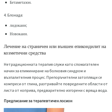
Бетаметазон.
4. Блокада:
лидокаин;
Новокаин.
Лечение на страничен или външен епикондилит на
козметични средства
Нетрадиционната терапия служи като спомагателен
начин за елиминиране на болковия синдром и
възпалителния процес. Препоръчителни затоплящи се
компреси от глина, разтривайте повредените области от
листа от коприва, предварително изгорени с вряща вода.
Предписание за терапевтичен лосион