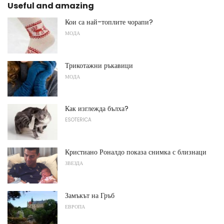
Useful and amazing
Кои са най-топлите чорапи?
МОДА
Трикотажни ръкавици
МОДА
Как изглежда бълха?
ESOTERICA
Кристиано Роналдо показа снимка с близнаци
ЗВЕЗДА
Замъкът на Гръб
ЕВРОПА