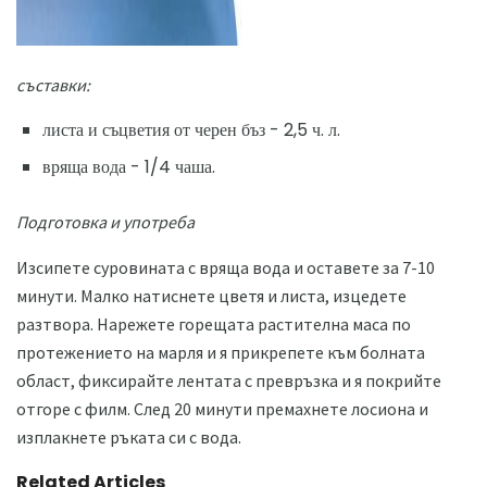
съставки:
листа и съцветия от черен бъз - 2,5 ч. л.
вряща вода - 1/4 чаша.
Подготовка и употреба
Изсипете суровината с вряща вода и оставете за 7-10
минути. Малко натиснете цветя и листа, изцедете
разтвора. Нарежете горещата растителна маса по
протежението на марля и я прикрепете към болната
област, фиксирайте лентата с превръзка и я покрийте
отгоре с филм. След 20 минути премахнете лосиона и
изплакнете ръката си с вода.
Related Articles