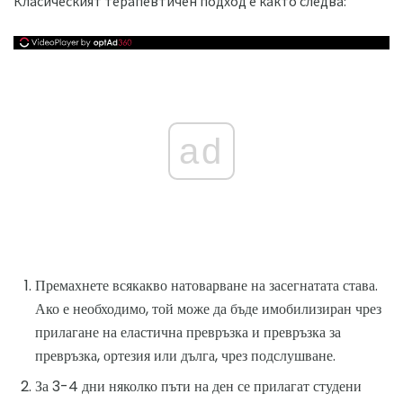
Класическият терапевтичен подход е както следва:
ad
Премахнете всякакво натоварване на засегнатата става.
Ако е необходимо, той може да бъде имобилизиран чрез
прилагане на еластична превръзка и превръзка за
превръзка, ортезия или дълга, чрез подслушване.
За 3-4 дни няколко пъти на ден се прилагат студени