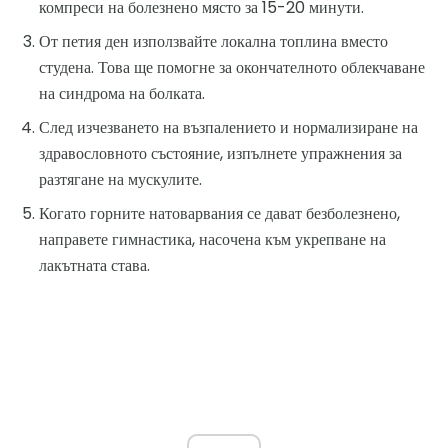
компреси на болезнено място за 15-20 минути.
От петия ден използвайте локална топлина вместо
студена. Това ще помогне за окончателното облекчаване
на синдрома на болката.
След изчезването на възпалението и нормализиране на
здравословното състояние, изпълнете упражнения за
разтягане на мускулите.
Когато горните натоварвания се дават безболезнено,
направете гимнастика, насочена към укрепване на
лакътната става.