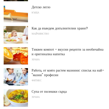
Детско легло
КЪЩА
Как да въведем допълнителни храни?
МАЙЧИНСТВО
Тиквен компот - вкусни рецепти за необичайна
и оригинална напитка
ХРАНА
Работа, от която растем мазнини: списък на най-
"мазни" професии
ФИТНЕС
Супа от пилешки сърца
ХРАНА