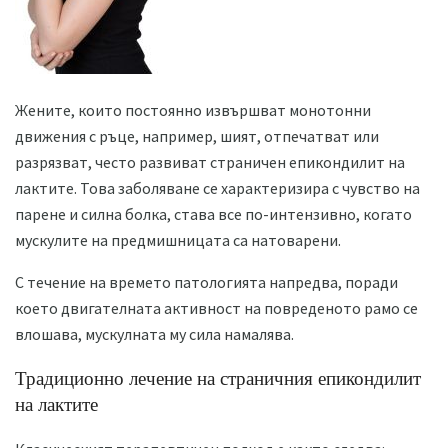
Жените, които постоянно извършват монотонни
движения с ръце, например, шият, отпечатват или
разрязват, често развиват страничен епикондилит на
лактите. Това заболяване се характеризира с чувство на
парене и силна болка, става все по-интензивно, когато
мускулите на предмишницата са натоварени.
С течение на времето патологията напредва, поради
което двигателната активност на повреденото рамо се
влошава, мускулната му сила намалява.
Традиционно лечение на страничния епикондилит
на лактите