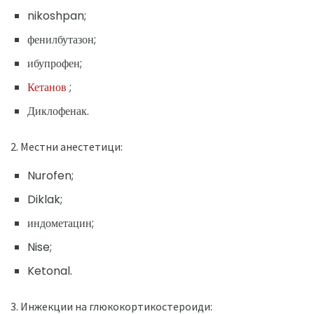
nikoshpan;
фенилбутазон;
ибупрофен;
Кетанов
;
Диклофенак.
2. Местни анестетици:
Nurofen;
Diklak;
индометацин;
Nise;
Ketonal.
3. Инжекции на глюкокортикостероиди: