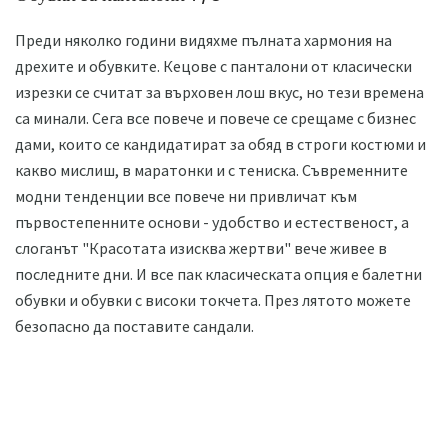
Преди няколко години видяхме пълната хармония на
дрехите и обувките. Кецове с панталони от класически
изрезки се считат за върховен лош вкус, но тези времена
са минали. Сега все повече и повече се срещаме с бизнес
дами, които се кандидатират за обяд в строги костюми и
какво мислиш, в маратонки и с тениска. Съвременните
модни тенденции все повече ни привличат към
първостепенните основи - удобство и естественост, а
слоганът "Красотата изисква жертви" вече живее в
последните дни. И все пак класическата опция е балетни
обувки и обувки с високи токчета. През лятото можете
безопасно да поставите сандали.