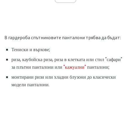
В гардероба спътниковите панталони трябва да бъдат:
Тениски и върхове;
риза, каубойска риза, риза в клетката или стил "сафари"
за плътни панталони или
"кажуални"
панталони;
монтирани ризи или хладни блузони до класически
модели панталони.