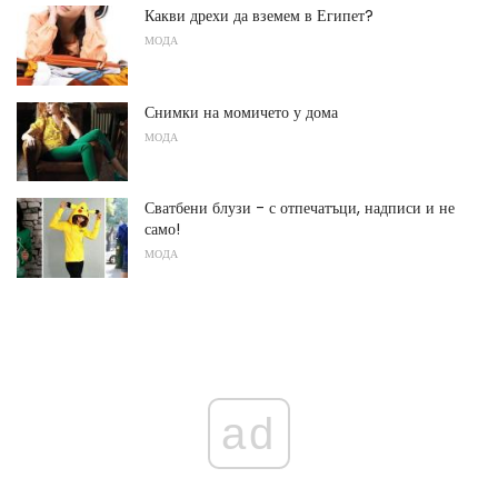
Какви дрехи да вземем в Египет?
МОДА
Снимки на момичето у дома
МОДА
Сватбени блузи - с отпечатъци, надписи и не
само!
МОДА
ad