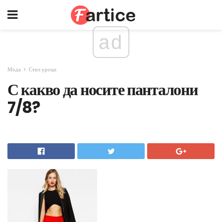
ad
Мода
Стил уроци
С какво да носите панталони
7/8?