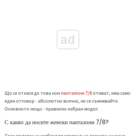
ad
Що се отнася до това кои
панталони 7/8
отиват, има само
един отговор - абсолютно всичко, не се съмнявайте.
Основното нещо - правилно избран модел.
С какво да носите женски панталони 7/8?
Този модерен и необходим елемент на дрехите на жени,