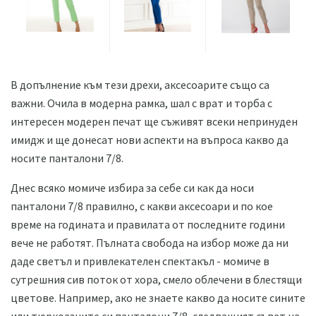
В допълнение към тези дрехи, аксесоарите също са
важни. Очила в модерна рамка, шал с врат и торба с
интересен модерен печат ще съживят всеки непринуден
имидж и ще донесат нови аспекти на въпроса какво да
носите панталони 7/8.
Днес всяко момиче избира за себе си как да носи
панталони 7/8 правилно, с какви аксесоари и по кое
време на годината и правилата от последните години
вече не работят. Пълната свобода на избор може да ни
даде светъл и привлекателен спектакъл - момиче в
сутрешния сив поток от хора, смело облечени в блестящи
цветове. Например, ако не знаете какво да носите сините