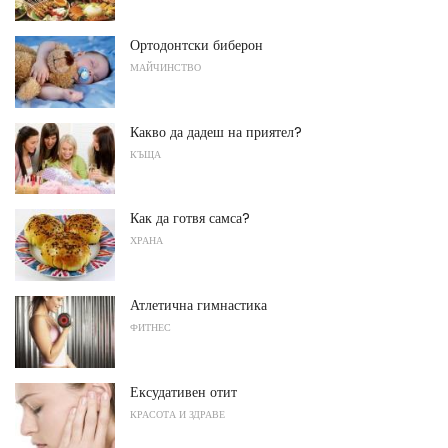
Ортодонтски биберон
МАЙЧИНСТВО
Какво да дадеш на приятел?
КЪЩА
Как да готвя самса?
ХРАНА
Атлетична гимнастика
ФИТНЕС
Ексудативен отит
КРАСОТА И ЗДРАВЕ