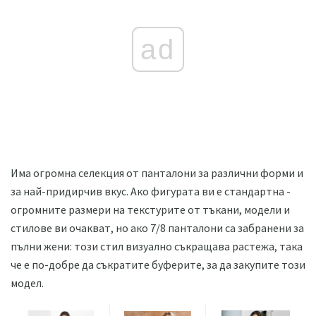
ad
Има огромна селекция от панталони за различни форми и
за най-придирчив вкус. Ако фигурата ви е стандартна -
огромните размери на текстурите от тъкани, модели и
стилове ви очакват, но ако 7/8 панталони са забранени за
пълни жени: този стил визуално съкращава растежа, така
че е по-добре да съкратите буферите, за да закупите този
модел.