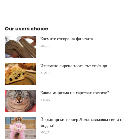
Our users choice
Космите отгоре на филетата
МОДА
Изпечено сирене торта със стафиди
ХРАНА
Каква миризма не харесват котките?
КЪЩА
Йоркширски териер Лола завладява света на
модата!
МОДА