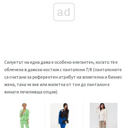
ad
Силуетът на една дама е особено елегантен, когато тя е
облечена в дамски костюм с панталони 7/8 (панталоните
са считани за референтен атрибут на влиятелна и бизнес
жена, така че яке или жилетка от тон до панталон е
винаги печеливша опция).