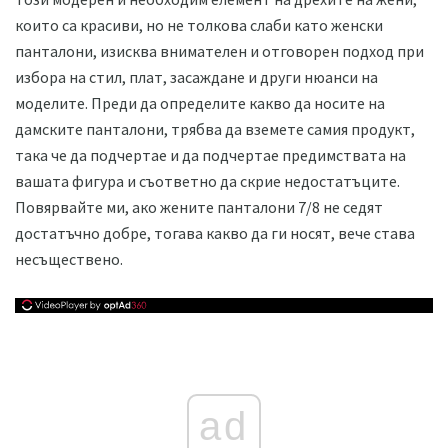
които са красиви, но не толкова слаби като женски
панталони, изисква внимателен и отговорен подход при
избора на стил, плат, засаждане и други нюанси на
моделите. Преди да определите какво да носите на
дамските панталони, трябва да вземете самия продукт,
така че да подчертае и да подчертае предимствата на
вашата фигура и съответно да скрие недостатъците.
Повярвайте ми, ако жените панталони 7/8 не седят
достатъчно добре, тогава какво да ги носят, вече става
несъществено.
ad