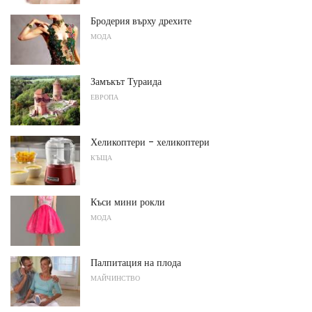
Бродерия върху дрехите
МОДА
Замъкът Тураида
ЕВРОПА
Хеликоптери - хеликоптери
КЪЩА
Къси мини рокли
МОДА
Палпитация на плода
МАЙЧИНСТВО