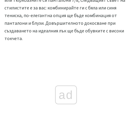
или тюркоазните си панталони 7/8, следващият съвет на
стилистите е за вас: комбинирайте ги с бяла или синя
тениска, по-елегантна опция ще бъде комбинация от
панталони и блузи. Довършителното докосване при
създаването на идеалния лък ще бъде обувките с високи
токчета.
ad