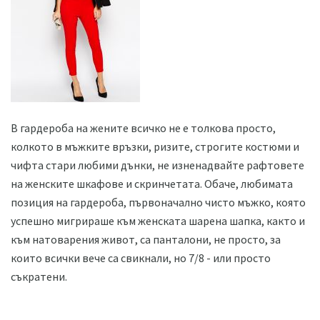
В гардероба на жените всичко не е толкова просто,
колкото в мъжките връзки, ризите, строгите костюми и
чифта стари любими дънки, не изненадвайте рафтовете
на женските шкафове и скринчетата. Обаче, любимата
позиция на гардероба, първоначално чисто мъжко, която
успешно мигрираше към женската шарена шапка, както и
към натоварения живот, са панталони, не просто, за
които всички вече са свикнали, но 7/8 - или просто
съкратени.