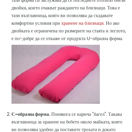
тази форма си заслужава да се погледнете отблизо онези
двойки, които очакват раждането на близнаци. Това е
тази възглавница, която ви позволява да създавате
комфортни условия при
хранене на близнаци.
Но ако
двойката е ограничена по размерите на стаята и леглото,
е по-добре да се откаже от продукта U-образна форма.
С-образна форма.
Понякога се нарича "багел". Такава
възглавница за хранене на бебето около майката, която
ви позволява удобно да поставите трохата и докато