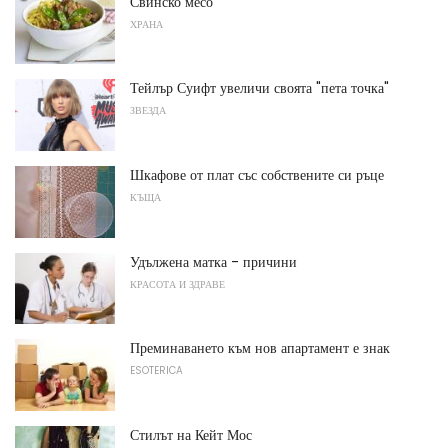
Свинско месо
ХРАНА
Тейлър Суифт увеличи своята "пета точка"
ЗВЕЗДА
Шкафове от плат със собствените си ръце
КЪЩА
Удължена матка - причини
КРАСОТА И ЗДРАВЕ
Преминаването към нов апартамент е знак
ESOTERICA
Стилът на Кейт Мос