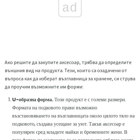
ad
Ако решите да закупите аксесоар, трябва да определите
външния вид на продукта. Тези, които са озадачени от
въпроса как да изберат възглавница за хранене, си струва
да проучим възможните им форми:
U-образна форма.
Този продукт е с големи размери.
Формата на подковото прави възможно
възстановяването на възглавницата около цялото тяло на
подковото, създава усещане за уют. Такъв аксесоар е
популярен сред младите майки и бременните жени. В