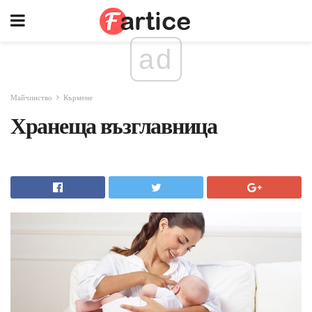
ad
Майчинство
Кърмене
Хранеща възглавница