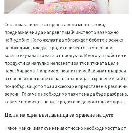
Сега в магазините са представени много стоки,
предназначени да направят майчинството възможно
най-удобно. Като желаят да обграждат бебето с всичко
необходимо, младите родители често са объркани,
когато изучават гамата от продукти. Много устройства и
продукти са напълно непознати за тях и тяхната цел е
неразбираема. Например, неопитни майки имат въпроси
относно използването на възглавница за хранене и кой е
по-добър, защото този аксесоар е представен в различни
версии. Така че е необходимо тази тема да бъде разбрана,
така че новоизготвените родители да могат да избират.
Целта на една възглавница за хранене на дете
Някои майки имат съмнения относно необходимостта от