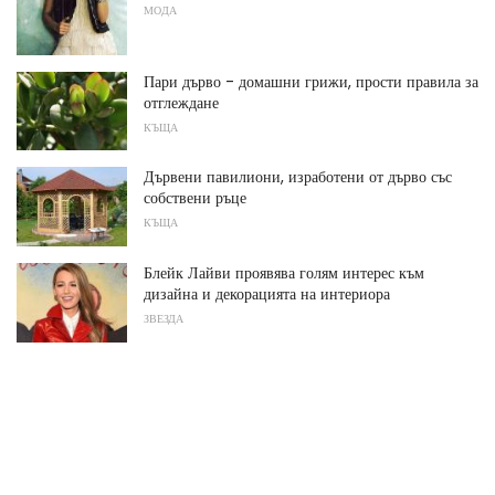
МОДА
Пари дърво - домашни грижи, прости правила за
отглеждане
КЪЩА
Дървени павилиони, изработени от дърво със
собствени ръце
КЪЩА
Блейк Лайви проявява голям интерес към
дизайна и декорацията на интериора
ЗВЕЗДА