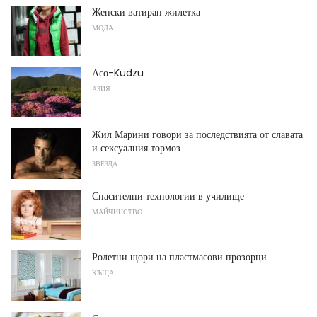
Женски ватиран жилетка
МОДА
Асо-Kudzu
АЗИЯ
Жил Марини говори за последствията от славата
и сексуалния тормоз
ЗВЕЗДА
Спасителни технологии в училище
МАЙЧИНСТВО
Ролетни щори на пластмасови прозорци
КЪЩА