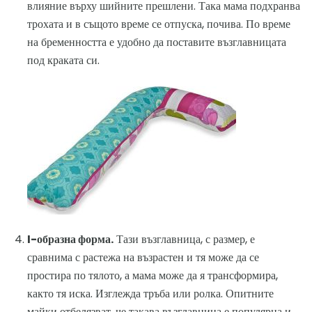
влияние върху шийните прешлени. Така мама подхранва
трохата и в същото време се отпуска, почива. По време
на бременността е удобно да поставите възглавницата
под краката си.
I-образна форма.
Тази възглавница, с размер, е
сравнима с растежа на възрастен и тя може да се
простира по тялото, а мама може да я трансформира,
както тя иска. Изглежда тръба или ролка. Опитните
майки отбелязват, че такава възглавница е популярна и