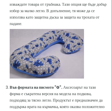
изваждате товара от гръбнака. Тази опция ще бъде добър
избор за малко легло. В допълнение, тя може да се
използва като защитна дъска за защита на трохата от
падане.
Във формата на писмото "G".
Аксесоарът на тази
форма е съкратена версия на модела на подкова,
подходящ за тясно легло. Продуктът е предназначен да
поддържа врата на кърмачка, която оказва положително