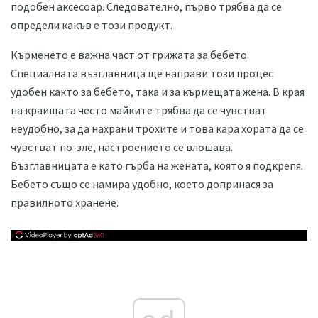
подобен аксесоар. Следователно, първо трябва да се
определи какъв е този продукт.
Кърменето е важна част от грижата за бебето.
Специалната възглавница ще направи този процес
удобен както за бебето, така и за кърмещата жена. В края
на краищата често майките трябва да се чувстват
неудобно, за да нахрани трохите и това кара хората да се
чувстват по-зле, настроението се влошава.
Възглавницата е като гърба на жената, която я подкрепя.
Бебето също се намира удобно, което допринася за
правилното хранене.