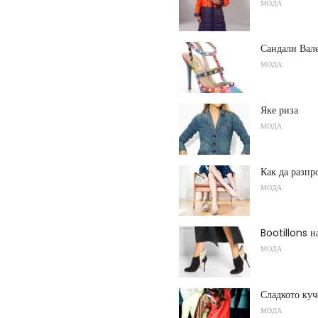
МОДА
Сандали Вал
МОДА
Яке риза
МОДА
Как да разпр
МОДА
Bootillons н
МОДА
Сладкото куч
МОДА