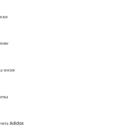
иски
пове
а носия
етка
чета Adidas