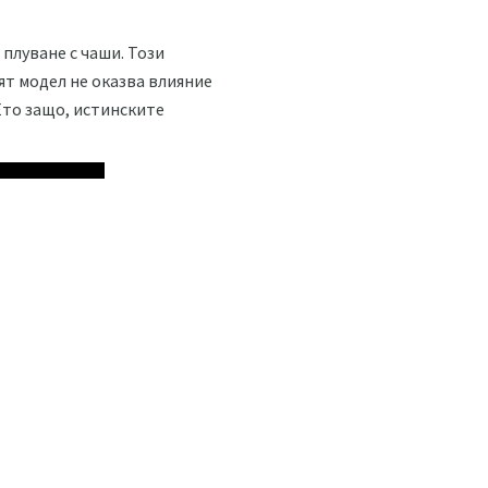
плуване с чаши. Този
ят модел не оказва влияние
Ето защо, истинските