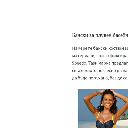
Бански за плувен басе
Намерете бански костюм за
материали, които фиксират
Speedo. Тази марка предла
сега е много по-лесно да н
да бъде поръчана, без да с