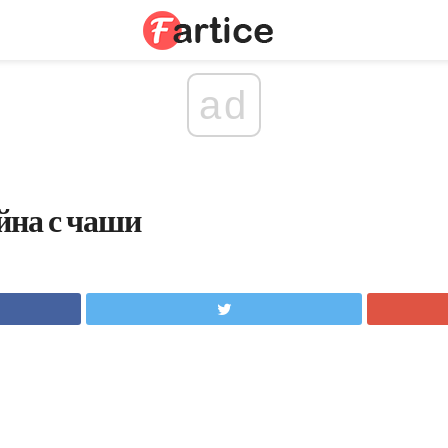
ad
ейна с чаши