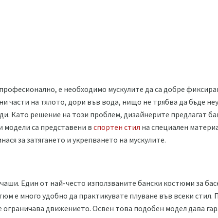
професионално, е необходимо мускулите да са добре фиксиран
ни части на тялото, дори във вода, нищо не трябва да бъде не
рди. Като решение на този проблем, дизайнерите предлагат ба
зи модели са представени в
спортен стил
на специален матери
нася за затягането и укрепването на мускулите.
 чаши. Един от най-често използваните бански костюми за ба
стюм е много удобно да практикувате плуване във всеки стил.
не ограничава движението. Освен това подобен модел дава гара