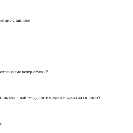
ентино с шипове
остраняваме велур обувки?
а токчета - най-модерните модели и какво да ги носят?
е