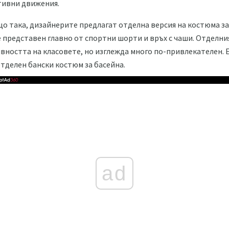
тивни движения.
що така, дизайнерите предлагат отделна версия на костюма за 
е представен главно от спортни шорти и връх с чаши. Отделни
вността на класовете, но изглежда много по-привлекателен. 
тделен бански костюм за басейна.
ad