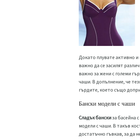
Докато плувате активно и 
важно да се засилят различ
важно за жени с големи гъ
чаши. В допълнение, че те
гърдите, което също допри
Бански модели с чаши
Сладък бански
за басейна с
модели с чаши. В такъв ко
достатъчно гъвкав, за да 