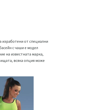
са изработени от специални
асейн с чаши е модел
ние на известната марка,
раищата, всяка опция може