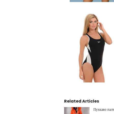
Related Articles
Пухкаво палт