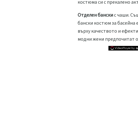
костюма си с прекалено ак
Отделен бански
с чаши. Съ
бански костюм за басейна 
върху качеството и ефекти
модни жени предпочитат о