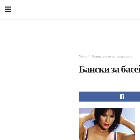
Мода
Ръководство за пазаруване
Бански за бас