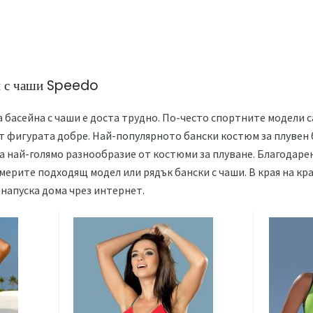
йн с чаши Speedo
 басейна с чаши е доста трудно. По-често спортните модели 
 фигурата добре. Най-популярното бански костюм за плувен б
га най-голямо разнообразие от костюми за плуване. Благодаре
америте подходящ модел или рядък бански с чаши. В края на к
е напуска дома чрез интернет.