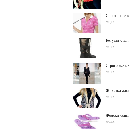
Спортни тен
МОДА
Ботуши с ши
МОДА
Строго женск
МОДА
Жилетка жил
МОДА
Женски флип
МОДА