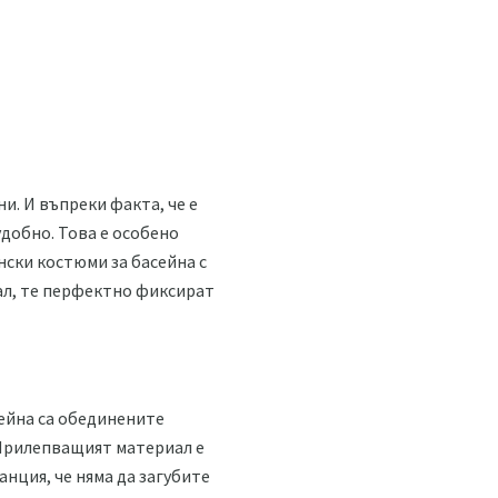
и. И въпреки факта, че е
удобно. Това е особено
нски костюми за басейна с
ал, те перфектно фиксират
сейна са обединените
 Прилепващият материал е
нция, че няма да загубите