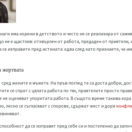
аги има корени в детството и често не се реализира от самия 
що не е щастлив: отхвърлен от работа, предаден от приятели, 
а се изправите пред истината: едва след като признаете, че и
 жертвата
 сред жените и мъжете. На пръв поглед те са доста добри, дос
ите се спрат с цялата работа по тях, приятелите просто прав
е не оценяват упоритата работа. В същото време такива хора н
о, лесно се съгласяват с спорове, сдържат жест и дори
конфли
извиняват.
способност да се изправят пред себе си и постепенно да започ