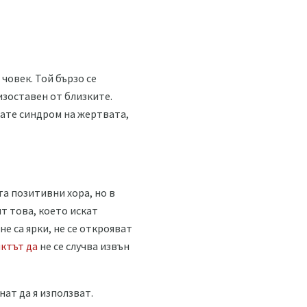
човек. Той бързо се
изоставен от близките.
мате синдром на жертвата,
та позитивни хора, но в
ят това, което искат
е са ярки, не се открояват
ктът да
не се случва извън
нат да я използват.