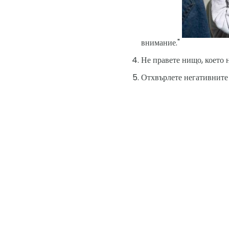
внимание."
Не правете нищо, което н
Отхвърлете негативните м