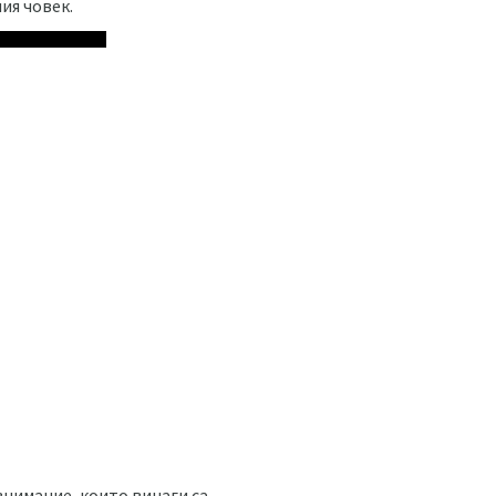
ия човек.
внимание, които винаги са