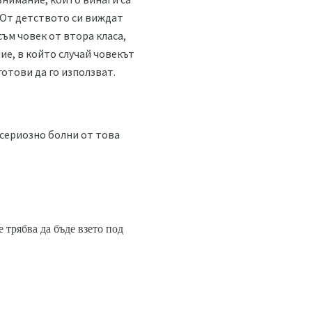
. От детството си виждат
съм човек от втора класа,
ие, в който случай човекът
отови да го използват.
 сериозно болни от това
 трябва да бъде взето под