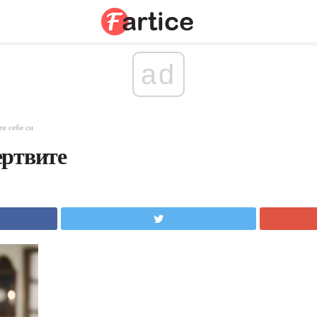
ad
те себе си
ертвите