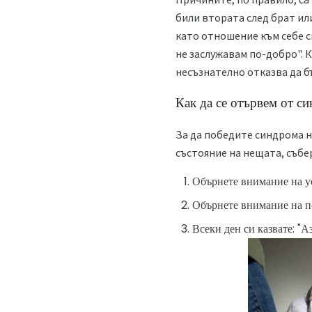
били втората след брат или
като отношение към себе си
не заслужавам по-добро". 
несъзнателно отказва да б
Как да се отървем от с
За да победите синдрома н
състояние на нещата, събе
Обърнете внимание на ус
Обърнете внимание на п
Всеки ден си казвате: "А