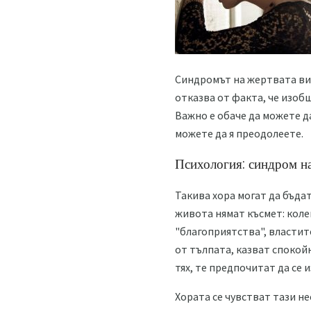
Синдромът на жертвата вин
отказва от факта, че изоб
Важно е обаче да можете д
можете да я преодолеете.
Психология: синдром на
Такива хора могат да бъдат
живота нямат късмет: колег
"благоприятства", властит
от тълпата, казват спокойн
тях, те предпочитат да се 
Хората се чувстват тази не