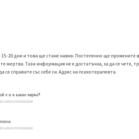
и
15-20 дни и това ще стане навик. Постепенно ще промените 
те жертва. Тази информация не е достатъчна, за да се чете, т
а се справите със себе си. Адрес на психотерапевта.
ой е и в какво вярва?
 ВЗАИМООТНОШЕНИЯ
сихоза
 ВЗАИМООТНОШЕНИЯ