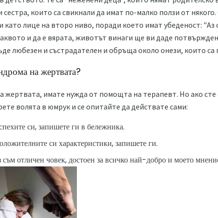
 сестра, които са свикнали да имат по-малко ползи от някого
 като лице на второ ниво, поради което имат убеденост: "Аз 
Каквото и да е вярата, животът винаги ще ви даде потвържден
ъде любезен и състрадателен и обръща около онези, които са г
индрома на жертвата?
а жертвата, имате нужда от помощта на терапевт. Но ако сте
рете волята в юмрук и се опитайте да действате сами:
пехите си, запишете ги в бележника.
оложителните си характеристики, запишете ги.
з съм отличен човек, достоен за всичко най-добро и моето мнение