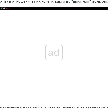
тва в отношенията и с колеги, както и с "приятели" и с любим
ad
 в детството: те са "неженени деца", които нямат родителско 