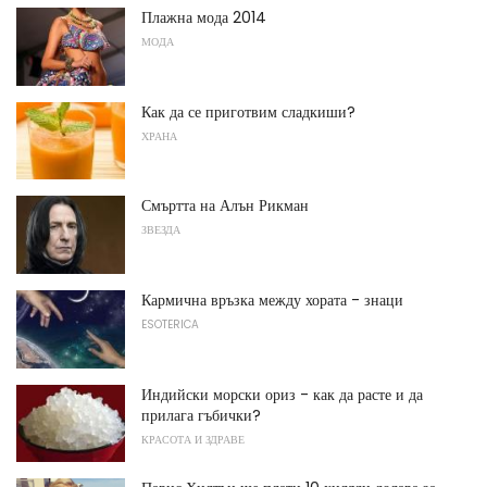
Плажна мода 2014
МОДА
Как да се приготвим сладкиши?
ХРАНА
Смъртта на Алън Рикман
ЗВЕЗДА
Кармична връзка между хората - знаци
ESOTERICA
Индийски морски ориз - как да расте и да
прилага гъбички?
КРАСОТА И ЗДРАВЕ