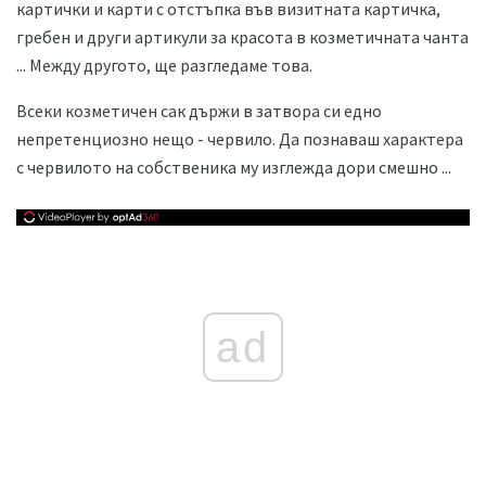
картички и карти с отстъпка във визитната картичка,
гребен и други артикули за красота в козметичната чанта
... Между другото, ще разгледаме това.
Всеки козметичен сак държи в затвора си едно
непретенциозно нещо - червило. Да познаваш характера
с червилото на собственика му изглежда дори смешно ...
ad