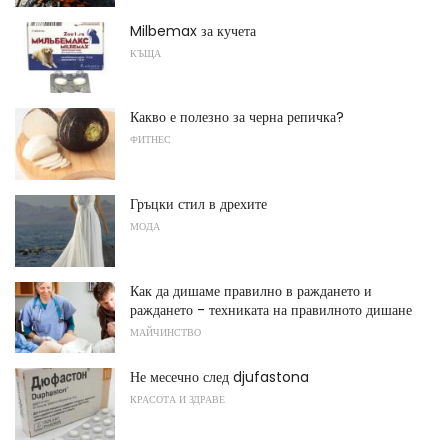
Milbemax за кучета
КЪЩА
Какво е полезно за черна репичка?
ФИТНЕС
Гръцки стил в дрехите
МОДА
Как да дишаме правилно в раждането и
раждането - техниката на правилното дишане
МАЙЧИНСТВО
Не месечно след djufastona
КРАСОТА И ЗДРАВЕ