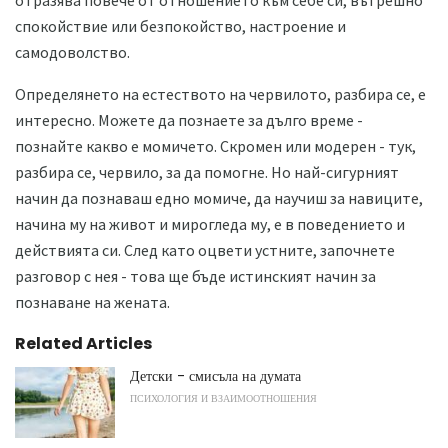
спокойствие или безпокойство, настроение и
самодоволство.
Определянето на естеството на червилото, разбира се, е
интересно. Можете да познаете за дълго време -
познайте какво е момичето. Скромен или модерен - тук,
разбира се, червило, за да помогне. Но най-сигурният
начин да познаваш едно момиче, да научиш за навиците,
начина му на живот и мирогледа му, е в поведението и
действията си. След като оцвети устните, започнете
разговор с нея - това ще бъде истинският начин за
познаване на жената.
Related Articles
Детски - смисъла на думата
ПСИХОЛОГИЯ И ВЗАИМООТНОШЕНИЯ