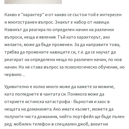
Какво е "характер" и от какво се състои той е интересен
и многостранен въпрос. Знакът е набор от навици.
Навикът да реагира по определен начин на различни
въпроси, неща и явления. Тъй като характерът, ако
желаете, може да бъде променен. За да направите това,
трябва да промените навиците си, т.е. да се научат да
реагират на определени неща по различен начин, по нов
начин. Но не става въпрос за психологическо обучение, но
червило ...
Удивително е колко много може да кажете за момиче,
като погледнете в чантата си. Понякога може да
откриете истинска катастрофа - бъркотия и хаос в
нещата на домакинята. Ако имате късмет, можете да
получите чиста домакиня, чийто портфейл ще бъде пълен
ред: мобилен телефон в специален джоб, визитни