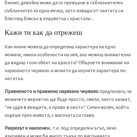
бизнес девойка може да се превърне в съблазнителен
съблазнител за една вечер, като извади от чантата си
блестящ блясък в епруветка с кристали ...
Кажи ти как да отрежеш
Как иначе можеш да определиш характера на едно
момиче, някои особености на нея, ако можеш внимателно
да видиш този обект на красота? Обърнете внимание на
нарязаното червило и можете да изучите характера по-
нататък.
Правилното и правилно нарязано червило
предполага, че
момичето вероятно ще бъде просто, смело, както казват,
"не удря в веждите, а право в окото". Силен воляч, който
ходеше през живота, с високата си глава.
Разрезът е наклонен
, т.е. под определен ъгъл, леко
изкривен и може би много тънък по височината.