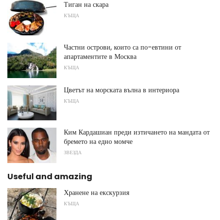
Тиган на скара
КЪЩА
Частни острови, които са по-евтини от
апартаментите в Москва
КЪЩА
Цветът на морската вълна в интериора
КЪЩА
Ким Кардашиан преди изтичането на мандата от
бремето на едно момче
ЗВЕЗДА
Useful and amazing
Хранене на екскурзия
КЪЩА