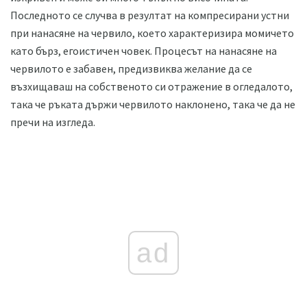
Последното се случва в резултат на компресирани устни
при нанасяне на червило, което характеризира момичето
като бърз, егоистичен човек. Процесът на нанасяне на
червилото е забавен, предизвиква желание да се
възхищаваш на собственото си отражение в огледалото,
така че ръката държи червилото наклонено, така че да не
пречи на изгледа.
ad