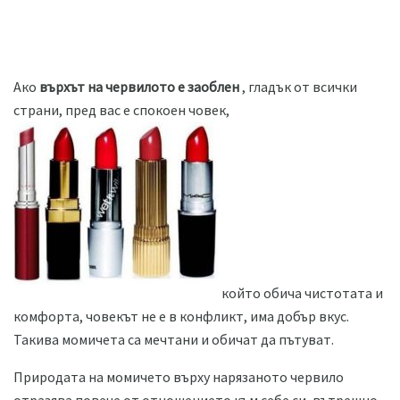
Ако
върхът на червилото е заоблен
, гладък от всички
страни, пред вас е спокоен човек,
който обича чистотата и
комфорта, човекът не е в конфликт, има добър вкус.
Такива момичета са мечтани и обичат да пътуват.
Природата на момичето върху нарязаното червило
отразява повече от отношението към себе си, вътрешно