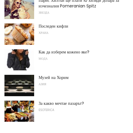
Парис Хилтън ще плати 10 хиляди долара за
изчезналия Pomeranian Spitz
ЗВЕЗДА
Последен кифли
ХРАНА
Как да изберем кожено яке?
МОДА
Музей на Хорим
АЗИЯ
За какво мечтае пазарът?
ESOTERICA