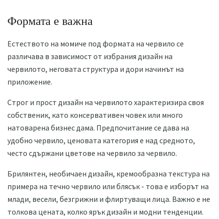
Формата е важна
Естеството на момиче под формата на червило се
различава в зависимост от избрания дизайн на
червилото, неговата структура и дори начинът на
приложение.
Строг и прост дизайн на червилото характеризира своя
собственик, като консервативен човек или много
натоварена бизнес дама. Предпочитание се дава на
удобно червило, ценовата категория е над средното,
често сдържани цветове на червило за червило.
Брилянтен, необичаен дизайн, кремообразна текстура на
примера на течно червило или блясък - това е изборът на
млади, весели, безгрижни и флиртуващи лица. Важно е не
толкова цената, колко ярък дизайн и модни тенденции.