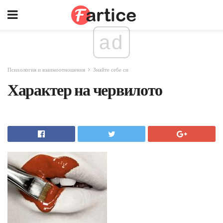
ad
Психология и взаимоотношения
Знайте себе си
Характер на червилото