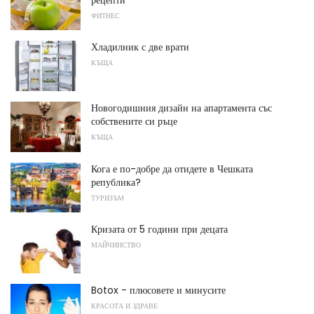
ФИТНЕС
Хладилник с две врати
КЪЩА
Новогодишния дизайн на апартамента със
собствените си ръце
КЪЩА
Кога е по-добре да отидете в Чешката
република?
ТУРИЗЪМ
Кризата от 5 години при децата
МАЙЧИНСТВО
Botox - плюсовете и минусите
КРАСОТА И ЗДРАВЕ