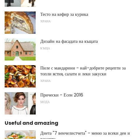
Тесто на кефир за курика
ХРАНА
Дизайн на фасадата на къщата
КЪЩА
Пиле с мандарини - най-добрите рецепти за
топли ястия, салати и леки закуски
ХРАНА
Прически - Есен 2016
МОДА
Useful and amazing
Диета "7 венчелистчета" - меню за всеки ден и
рецепти