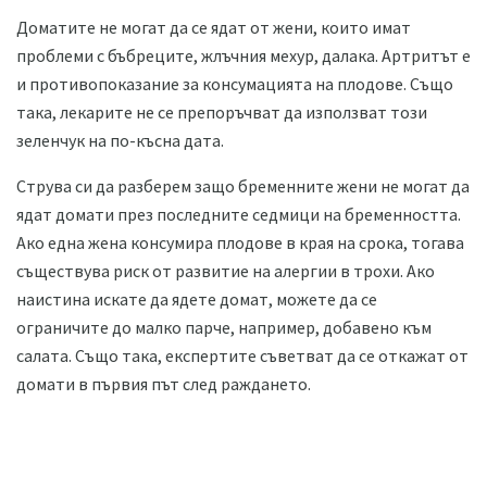
Доматите не могат да се ядат от жени, които имат
проблеми с бъбреците, жлъчния мехур, далака. Артритът е
и противопоказание за консумацията на плодове. Също
така, лекарите не се препоръчват да използват този
зеленчук на по-късна дата.
Струва си да разберем защо бременните жени не могат да
ядат домати през последните седмици на бременността.
Ако една жена консумира плодове в края на срока, тогава
съществува риск от развитие на алергии в трохи. Ако
наистина искате да ядете домат, можете да се
ограничите до малко парче, например, добавено към
салата. Също така, експертите съветват да се откажат от
домати в първия път след раждането.