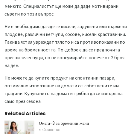
менюто. Специалистът ще може да даде мотивирани
съвети по този въпрос.
Не е необходимо да ядете кисели, задушени или пържени
плодове, различни кетчупи, сосове, кисели краставички.
Такива ястия увреждат тялото и са противопоказани по
време на бременността. По-добре е да се предпочита
пресни зеленчуци, но не консумирайте повече от 2 броя
на ден.
Не можете да купите продукт на спонтанни пазари,
оптимално използване на домати от собствените им
градини. Купуването на домати трябва да се извършва
само през сезона.
Related Articles
Омега-3 за бременни жени
МАЙЧИНСТВО