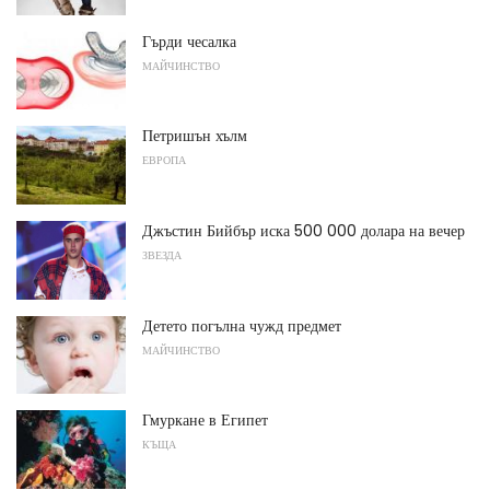
Гърди чесалка
МАЙЧИНСТВО
Петришън хълм
ЕВРОПА
Джъстин Бийбър иска 500 000 долара на вечер
ЗВЕЗДА
Детето погълна чужд предмет
МАЙЧИНСТВО
Гмуркане в Египет
КЪЩА