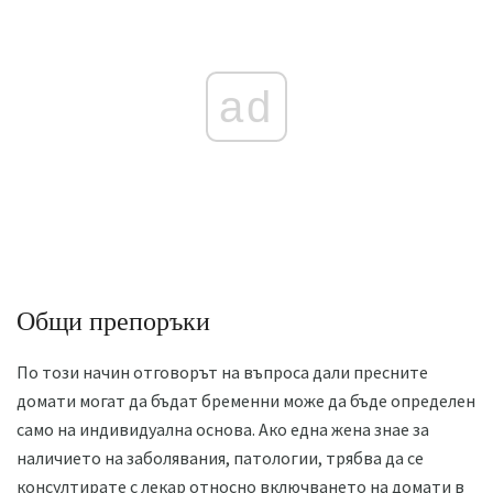
ad
Общи препоръки
По този начин отговорът на въпроса дали пресните
домати могат да бъдат бременни може да бъде определен
само на индивидуална основа. Ако една жена знае за
наличието на заболявания, патологии, трябва да се
консултирате с лекар относно включването на домати в