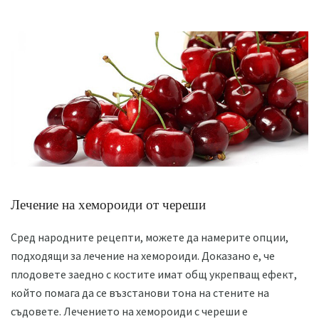
Лечение на хемороиди от череши
Сред народните рецепти, можете да намерите опции,
подходящи за лечение на хемороиди. Доказано е, че
плодовете заедно с костите имат общ укрепващ ефект,
който помага да се възстанови тона на стените на
съдовете. Лечението на хемороиди с череши е