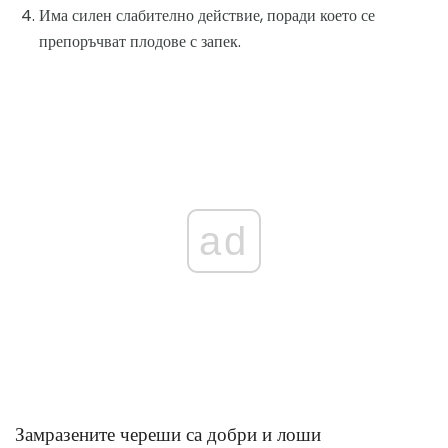
Има силен слабително действие, поради което се
препоръчват плодове с запек.
ad
Замразените череши са добри и лоши