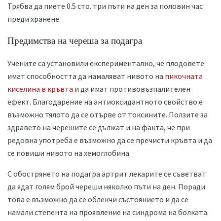
Трябва да пиете 0.5 сто. три пъти на ден за половин час
преди хранене.
Предимства на череша за подагра
Учените са установили експериментално, че плодовете
имат способността да намаляват нивото на
пикочната
киселина в кръвта
и да имат противовъзпалителен
ефект. Благодарение на антиоксидантното свойство е
възможно тялото да се отърве от токсините. Ползите за
здравето на черешите се дължат и на факта, че при
редовна употреба е възможно да се пречисти кръвта и да
се повиши нивото на хемоглобина.
С обострянето на подагра артрит лекарите се съветват
да ядат голям брой череши няколко пъти на ден. Поради
това е възможно да се облекчи състоянието и да се
намали степента на проявление на синдрома на болката.