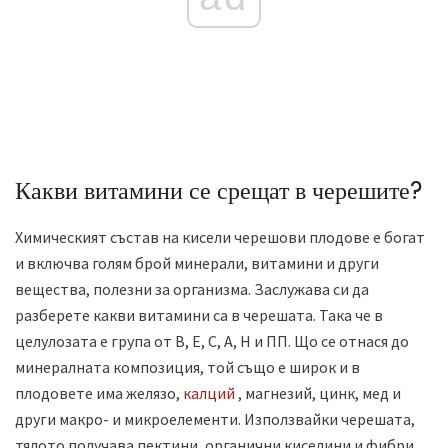
Какви витамини се срещат в черешите?
Химическият състав на кисели черешови плодове е богат
и включва голям брой минерали, витамини и други
вещества, полезни за организма. Заслужава си да
разберете какви витамини са в черешата. Така че в
целулозата е група от В, Е, С, А, Н и ПП. Що се отнася до
минералната композиция, той също е широк и в
плодовете има желязо,
калций
, магнезий, цинк, мед и
други макро- и микроелементи. Използвайки черешата,
тялото получава пектини, органични киселини и фибри.