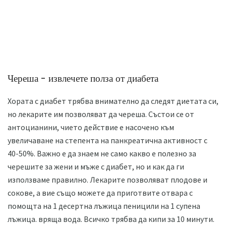
Череша - извлечете полза от диабета
Хората с диабет трябва внимателно да следят диетата си,
но лекарите им позволяват да череша. Състои се от
антоцианини, чието действие е насочено към
увеличаване на степента на панкреатична активност с
40-50%. Важно е да знаем не само какво е полезно за
черешите за жени и мъже с диабет, но и как да ги
използваме правилно. Лекарите позволяват плодове и
сокове, а вие също можете да приготвите отвара с
помощта на 1 десертна лъжица пеницили на 1 супена
лъжица. вряща вода. Всичко трябва да кипи за 10 минути.