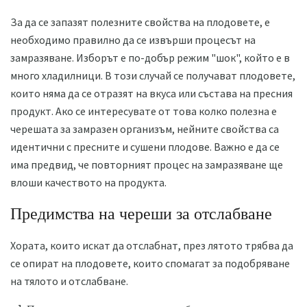
За да се запазят полезните свойства на плодовете, е
необходимо правилно да се извърши процесът на
замразяване. Изборът е по-добър режим "шок", който е в
много хладилници. В този случай се получават плодовете,
които няма да се отразят на вкуса или състава на пресния
продукт. Ако се интересувате от това колко полезна е
черешата за замразен организъм, нейните свойства са
идентични с пресните и сушени плодове. Важно е да се
има предвид, че повторният процес на замразяване ще
влоши качеството на продукта.
Предимства на череши за отслабване
Хората, които искат да отслабнат, през лятото трябва да
се опират на плодовете, които спомагат за подобряване
на тялото и отслабване.