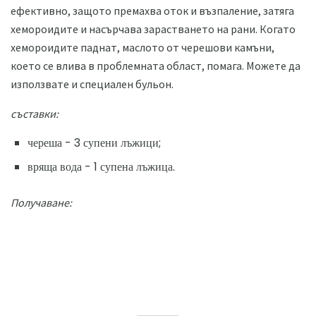
ефективно, защото премахва оток и възпаление, затяга
хемороидите и насърчава зарастването на рани. Когато
хемороидите паднат, маслото от черешови камъни,
което се влива в проблемната област, помага. Можете да
използвате и специален бульон.
съставки:
череша - 3 супени лъжици;
вряща вода - 1 супена лъжица.
Получаване: