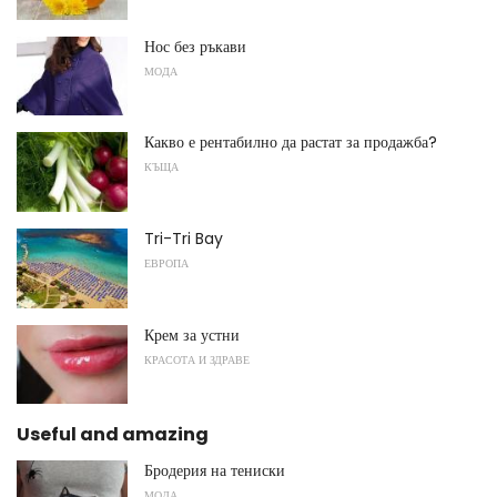
Нос без ръкави
МОДА
Какво е рентабилно да растат за продажба?
КЪЩА
Tri-Tri Bay
ЕВРОПА
Крем за устни
КРАСОТА И ЗДРАВЕ
Useful and amazing
Бродерия на тениски
МОДА