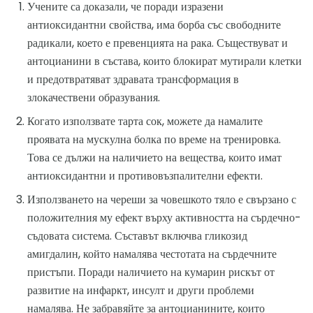
Учените са доказали, че поради изразени
антиоксидантни свойства, има борба със свободните
радикали, което е превенцията на рака. Съществуват и
антоцианини в състава, които блокират мутирали клетки
и предотвратяват здравата трансформация в
злокачествени образувания.
Когато използвате тарта сок, можете да намалите
проявата на мускулна болка по време на тренировка.
Това се дължи на наличието на вещества, които имат
антиоксидантни и противовъзпалителни ефекти.
Използването на череши за човешкото тяло е свързано с
положителния му ефект върху активността на сърдечно-
съдовата система. Съставът включва гликозид
амигдалин, който намалява честотата на сърдечните
пристъпи. Поради наличието на кумарин рискът от
развитие на инфаркт, инсулт и други проблеми
намалява. Не забравяйте за антоцианините, които