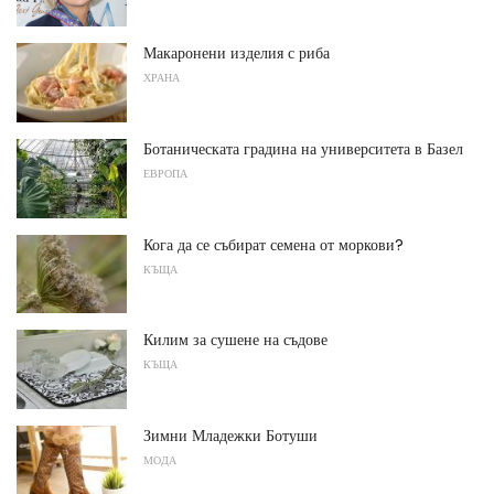
Макаронени изделия с риба
ХРАНА
Ботаническата градина на университета в Базел
ЕВРОПА
Кога да се събират семена от моркови?
КЪЩА
Килим за сушене на съдове
КЪЩА
Зимни Младежки Ботуши
МОДА