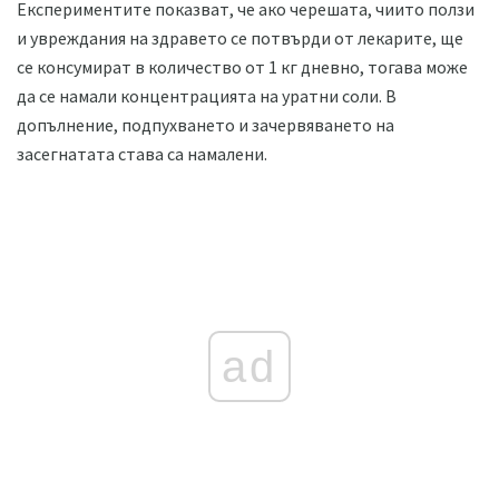
Експериментите показват, че ако черешата, чиито ползи
и увреждания на здравето се потвърди от лекарите, ще
се консумират в количество от 1 кг дневно, тогава може
да се намали концентрацията на уратни соли. В
допълнение, подпухването и зачервяването на
засегнатата става са намалени.
ad