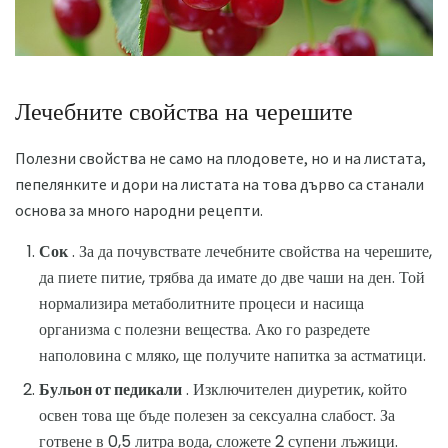
Лечебните свойства на черешите
Полезни свойства не само на плодовете, но и на листата,
пепелянките и дори на листата на това дърво са станали
основа за много народни рецепти.
Сок
. За да почувствате лечебните свойства на черешите,
да пиете питие, трябва да имате до две чаши на ден. Той
нормализира метаболитните процеси и насища
организма с полезни вещества. Ако го разредете
наполовина с мляко, ще получите напитка за астматици.
Бульон от педикали
. Изключителен диуретик, който
освен това ще бъде полезен за сексуална слабост. За
готвене в 0,5 литра вода, сложете 2 супени лъжици.