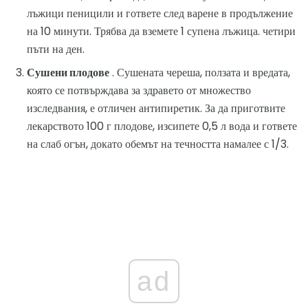
лъжици пеницили и гответе след варене в продължение
на 10 минути. Трябва да вземете 1 супена лъжица. четири
пъти на ден.
Сушени плодове
. Сушената череша, ползата и вредата,
която се потвърждава за здравето от множество
изследвания, е отличен антипиретик. За да приготвите
лекарството 100 г плодове, изсипете 0,5 л вода и гответе
на слаб огън, докато обемът на течността намалее с 1/3.
ad