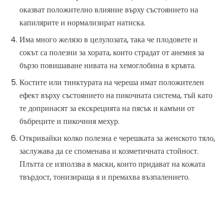
оказват положително влияние върху състоянието на
капилярите и нормализират натиска.
Има много желязо в целулозата, така че плодовете и
сокът са полезни за хората, които страдат от анемия за
бързо повишаване нивата на хемоглобина в кръвта.
Костите или тинктурата на череша имат положителен
ефект върху състоянието на пикочната система, тъй като
те допринасят за екскрецията на пясък и камъни от
бъбреците и пикочния мехур.
Откривайки колко полезна е черешката за женското тяло,
заслужава да се споменава и козметичната стойност.
Плътта се използва в маски, които придават на кожата
твърдост, тонизираща я и премахва възпалението.