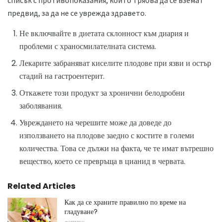
списък с противопоказания, които трябва да се вземат
предвид, за да не се уврежда здравето.
Не включвайте в диетата склонност към диария и
проблеми с храносмилателната система.
Лекарите забраняват киселите плодове при язви и остър
стадий на гастроентерит.
Откажете този продукт за хронични белодробни
заболявания.
Увреждането на черешите може да доведе до
използването на плодове заедно с костите в големи
количества. Това се дължи на факта, че те имат вътрешно
вещество, което се превръща в цианид в червата.
Related Articles
Как да се храните правилно по време на
гладуване?