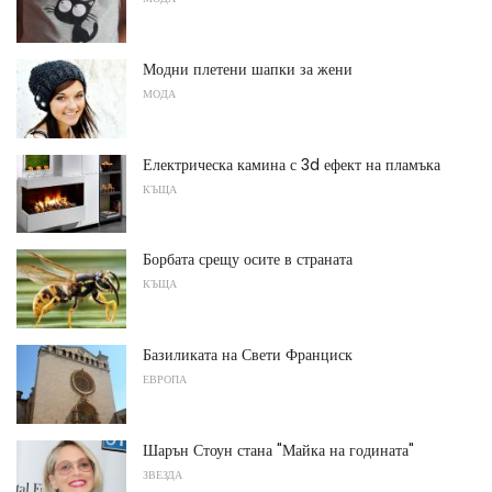
Модни плетени шапки за жени
МОДА
Електрическа камина с 3d ефект на пламъка
КЪЩА
Борбата срещу осите в страната
КЪЩА
Базиликата на Свети Франциск
ЕВРОПА
Шарън Стоун стана "Майка на годината"
ЗВЕЗДА