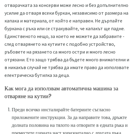
отварачката за консерви може лесно и без допълнително
усилие да отваря всеки буркан, независимо от размера на
капака и материала, от който е направен. Не дърпайте
буркана с ръка или се страхувайте, че капакът ще падне.
Единственото нещо, за което не можете да забравите -
след отварянето на кутиите с подобно устройство,
ръбовете на рязането са много остри и много лесно
отрязани. Ето защо трябва да бъдете много внимателни и
в никакъв случай не трябва да имате право да използвате
електрическа бутилка за деца.
Как мога да използвам автоматична машина за
отваряне на кутии?
Преди всичко инсталирайте батериите съгласно
приложените инструкции. За да направите това, дръжте
долната половина на тялото на отворите в едната ръка и
преместете горната част хоризонтално с другата ръка.