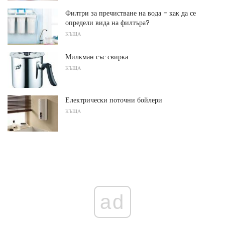
Филтри за пречистване на вода - как да се
определи вида на филтъра?
КЪЩА
Милкман със свирка
КЪЩА
Електрически поточни бойлери
КЪЩА
ad