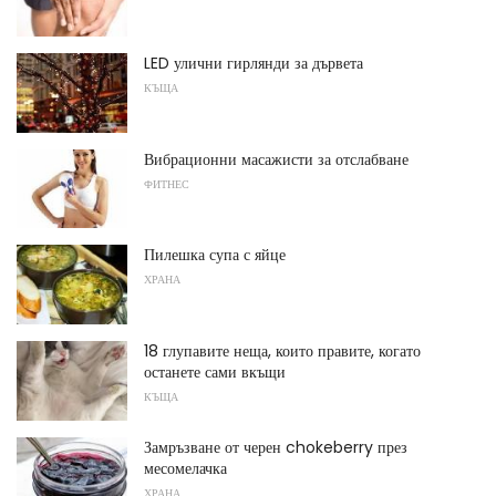
LED улични гирлянди за дървета
КЪЩА
Вибрационни масажисти за отслабване
ФИТНЕС
Пилешка супа с яйце
ХРАНА
18 глупавите неща, които правите, когато
останете сами вкъщи
КЪЩА
Замръзване от черен chokeberry през
месомелачка
ХРАНА