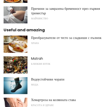
Причини за замразена бременност през първия
триместър
МАЙЧИНСТВО
Useful and amazing
Преобразуватели от тесто за сладкиши с пълнеж
ХРАНА
Matrah
БЛИЗКИЯ ИЗТОК
Водоустойчиви чорапи
МОДА
Хемартроза на колянната става
КРАСОТА И ЗДРАВЕ