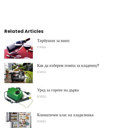
Related Articles
Тирбушон за вино
КЪЩА
Как да изберем помпа за кладенец?
КЪЩА
Уред за горене на дърва
КЪЩА
Климатичен клас на хладилника
КЪЩА