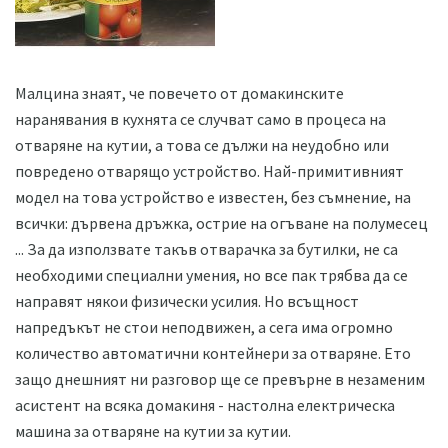
Малцина знаят, че повечето от домакинските
наранявания в кухнята се случват само в процеса на
отваряне на кутии, а това се дължи на неудобно или
повредено отварящо устройство. Най-примитивният
модел на това устройство е известен, без съмнение, на
всички: дървена дръжка, острие на огъване на полумесец
... За да използвате такъв отварачка за бутилки, не са
необходими специални умения, но все пак трябва да се
направят някои физически усилия. Но всъщност
напредъкът не стои неподвижен, а сега има огромно
количество автоматични контейнери за отваряне. Ето
защо днешният ни разговор ще се превърне в незаменим
асистент на всяка домакиня - настолна електрическа
машина за отваряне на кутии за кутии.