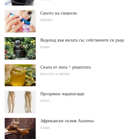
Синтез на гликоген
ФИТНЕС
Водопад във вилата със собствените си ръце
КЪЩА
Скъпа от липа - рецептата
КРАСОТА И ЗДРАВЕ
Прозрачни чорапогащи
МОДА
Африкански охлюв Ахатина
КЪЩА