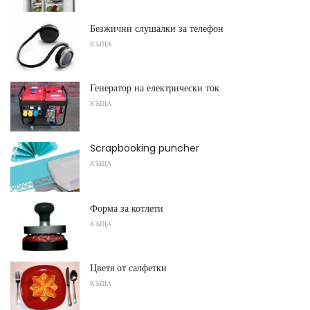
Безжични слушалки за телефон
КЪЩА
Генератор на електрически ток
КЪЩА
Scrapbooking puncher
КЪЩА
Форма за котлети
КЪЩА
Цветя от салфетки
КЪЩА