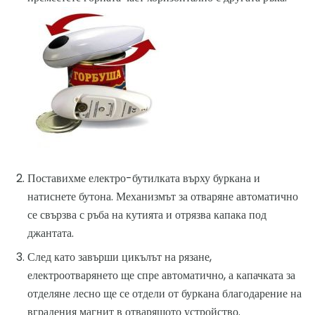
Поставихме електро-бутилката върху буркана и
натиснете бутона. Механизмът за отваряне автоматично
се свързва с ръба на кутията и отрязва капака под
джантата.
След като завърши цикълът на рязане,
електроотварянето ще спре автоматично, а капачката за
отделяне лесно ще се отдели от буркана благодарение на
вградения магнит в отварящото устройство.