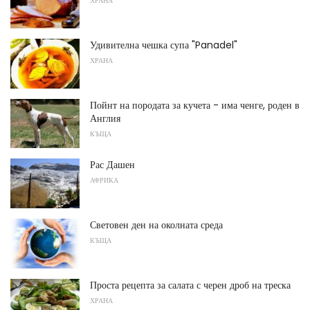
ХРАНА
Удивителна чешка супа "Panadel"
ХРАНА
Пойнт на породата за кучета - има ченге, роден в
Англия
КЪЩА
Рас Дашен
АФРИКА
Световен ден на околната среда
КЪЩА
Проста рецепта за салата с черен дроб на треска
ХРАНА