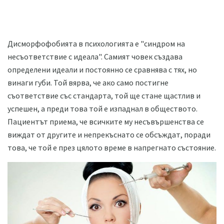
Дисморфофобията в психологията е "синдром на
несъответствие с идеала". Самият човек създава
определени идеали и постоянно се сравнява с тях, но
винаги губи. Той вярва, че ако само постигне
съответствие със стандарта, той ще стане щастлив и
успешен, а преди това той е изпаднал в обществото.
Пациентът приема, че всичките му несъвършенства се
виждат от другите и непрекъснато се обсъждат, поради
това, че той е през цялото време в напрегнато състояние.