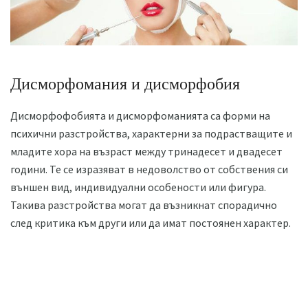
Дисморфомания и дисморфобия
Дисморфофобията и дисморфоманията са форми на
психични разстройства, характерни за подрастващите и
младите хора на възраст между тринадесет и двадесет
години. Те се изразяват в недоволство от собствения си
външен вид, индивидуални особености или фигура.
Такива разстройства могат да възникнат спорадично
след критика към други или да имат постоянен характер.