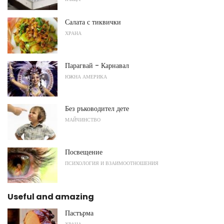
Салата с тиквички
ХРАНА
Парагвай - Карнавал
ЮЖНА АМЕРИКА
Без ръководител дете
МАЙЧИНСТВО
Посвещение
ПСИХОЛОГИЯ И ВЗАИМООТНОШЕНИЯ
Useful and amazing
Пастърма