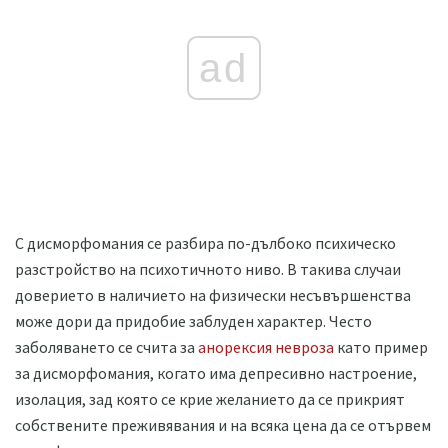
ad
С дисморфомания се разбира по-дълбоко психическо
разстройство на психотичното ниво. В такива случаи
доверието в наличието на физически несъвършенства
може дори да придобие заблуден характер. Често
заболяването се счита за
анорексия невроза
като пример
за дисморфомания, когато има депресивно настроение,
изолация, зад която се крие желанието да се прикрият
собствените преживявания и на всяка цена да се отървем