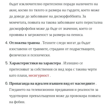
бъдат изключително притеснени поради наличието на
акне, косми по тялото и размера на гърдите, което може
да доведе до заболяване на дисморфоббията. За
момчетата, появата на такова заболяване като перистална
дисморфофобия може да бъде от значение, което се
проявява в загриженост за размера на пениса.
Отложена травма
. Техните следи могат да бъдат
изоставени от травмите, страдани от подрастващите,
физически и психически.
Характеристики на характера
. Излишно се
притесняват за собствения си вид хора с такива черти
като плахи,
несигурност
.
Пропаганда на идеален външен вид от масмедиите
.
Гледането на телевизионни предавания и реалности за
чудотворни превъплъщения може да провокира появата
на фобии.