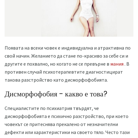
Появата на всеки човек е индивидуална и атрактивна по
свой начин. Желанието да стане по-красиво за себе си и
другите е похвално, но когато не се превърне в
мания
. В
противен случай психотерапевтите диагностицират
такова разстройство като дисморфофобията.
Дисморфофобия - какво е това?
Специалистите по психиатрия твърдят, че
дисморфофобията е психично разстройство, при което
човекът се притеснява прекалено от незначителни
дефекти или характеристики на своето тяло. Често тази