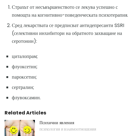
Страхът от несъвършенството се лекува успешно с
помощта на когнитивно-поведенческата психотерапия.
Сред лекарствата се предписват антидепресанти SSRI
(селективни инхибитори на обратното захващане на
серотонин):
циталопрам;
флуоксетин;
пароксетин;
сертралин;
флувоксамин.
Related Articles
Психични явления
ПСИХОЛОГИЯ И ВЗАИМООТНОШЕНИЯ