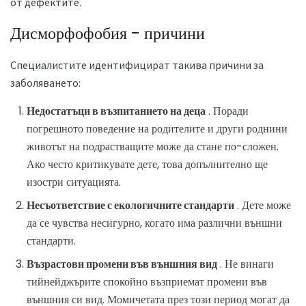
от дефектите.
Дисморфофобия - причини
Специалистите идентифицират такива причини за
заболяването:
Недостатъци в възпитанието на деца
. Поради
погрешното поведение на родителите и други роднини
животът на подрастващите може да стане по-сложен.
Ако често критикувате дете, това допълнително ще
изостри ситуацията.
Несъответствие с екологичните стандарти
. Дете може
да се чувства несигурно, когато има различни външни
стандарти.
Възрастови промени във външния вид
. Не винаги
тийнейджърите спокойно възприемат промени във
външния си вид. Момичетата през този период могат да