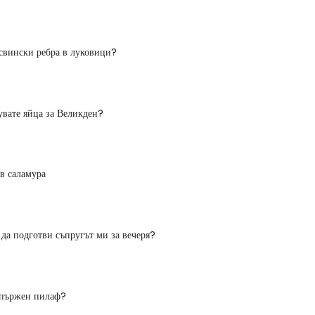
 свински ребра в луковици?
увате яйца за Великден?
 в саламура
 да подготви съпругът ми за вечеря?
 пържен пилаф?