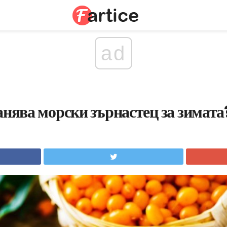
ad
анява морски зърнастец за зимата