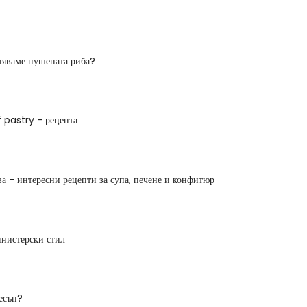
няваме пушената риба?
 pastry - рецепта
ва - интересни рецепти за супа, печене и конфитюр
нистерски стил
есън?