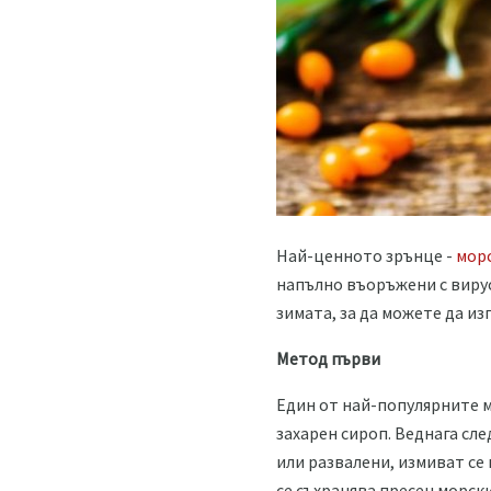
Най-ценното зрънце -
мор
напълно въоръжени с вирус
зимата, за да можете да из
Метод първи
Един от най-популярните м
захарен сироп. Веднага сл
или развалени, измиват се 
се съхранява пресен морск