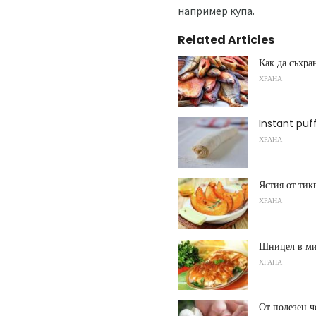
например купа.
Related Articles
Как да съхра
ХРАНА
Instant puff
ХРАНА
Ястия от тик
ХРАНА
Шницел в ми
ХРАНА
От полезен ч