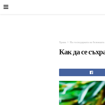
Храна
На господарката на бележката
Как да се съхр