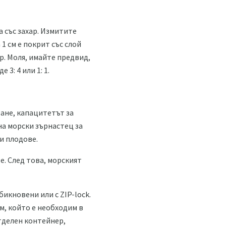
а със захар. Измитите
1 см е покрит със слой
ар. Моля, имайте предвид,
3: 4 или 1: 1.
ване, капацитетът за
на морски зърнастец за
и плодове.
. След това, морският
бикновени или с ZIP-lock.
м, който е необходим в
тделен контейнер,