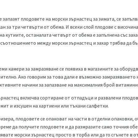
е запазят плодовете на морски зърнастец за зимата, се запълв
ан за три четвърти от обема. И всеки слой плодове с височина 
 на кутиите, останалата четвърт от обема е запълнена със зах
съотношението между морски зърнастец и захар трябва да бъде 
еми камери за замразяване се появиха в магазините за оборуд
чително. Ако говорим за това дали е възможно замразяването 
ективните начини за запазване на максималния брой витаминн
рнастец включва сортиране от отпадъци и развалени плодове
мит и изсушен на хартиени или тъкани салфетки.
изера, плодовете се опаковат на части в отделни опаковки, о
време да получите плодовете и да размразите само точния обе
явате морски зърнастец просто в торба или да го сгънете в о