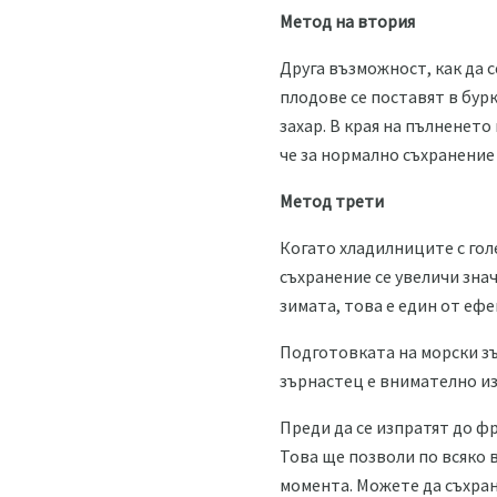
Метод на втория
Друга възможност, как да с
плодове се поставят в бурк
захар. В края на пълненето
че за нормално съхранение 
Метод трети
Когато хладилниците с гол
съхранение се увеличи зна
зимата, това е един от еф
Подготовката на морски зъ
зърнастец е внимателно из
Преди да се изпратят до фр
Това ще позволи по всяко 
момента. Можете да съхран