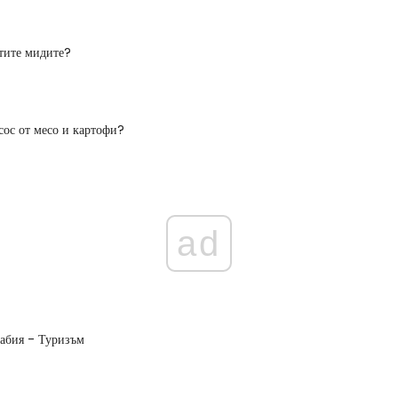
тите мидите?
 сос от месо и картофи?
ad
рабия - Туризъм