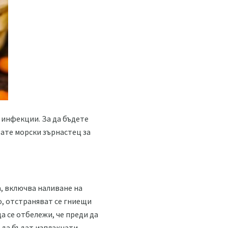
 инфекции. За да бъдете
вате морски зърнастец за
, включва наливане на
о, отстраняват се гниещи
да се отбележи, че преди да
 да бъдат изплакнати,