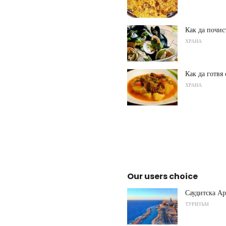
Как да почис
ХРАНА
Как да готвя
ХРАНА
Our users choice
Саудитска А
ТУРИЗЪМ