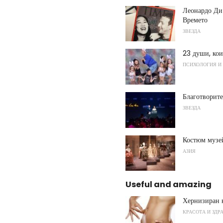
Леонардо Ди 
Времето
ЗВЕЗДА
23 души, кои
ПСИХОЛОГИЯ И
Благотворите
ЗВЕЗДА
Костюм музе
АЗИЯ
Useful and amazing
Хернизиран 
КРАСОТА И ЗДР