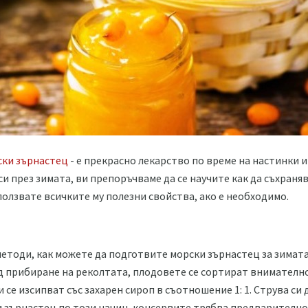
ски зърнастец
- е прекрасно лекарство по време на настинки и
и през зимата, ви препоръчваме да се научите как да съхраня
ползвате всичките му полезни свойства, ако е необходимо.
етоди, как можете да подготвите морски зърнастец за зимата
ед прибиране на реколтата, плодовете се сортират внимателн
и се изсипват със захарен сироп в съотношение 1: 1. Струва си 
и зърнастец по този начин, консервите трябва предварително