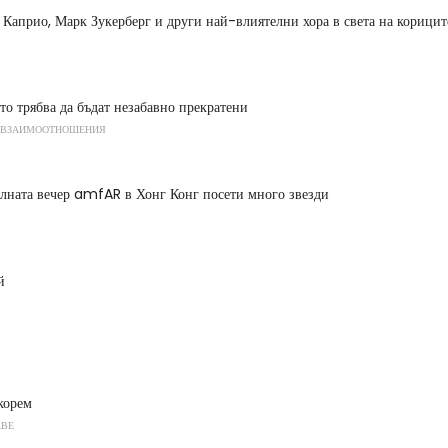
Каприо, Марк Зукерберг и други най-влиятелни хора в света на корицит
то трябва да бъдат незабавно прекратени
 ВЗАИМООТНОШЕНИЯ
лната вечер amfAR в Хонг Конг посети много звезди
й
корем
АВЕ