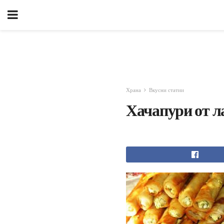
Храна
Вкусни статии
Хачапури от 