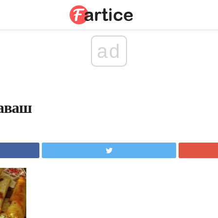
ad
лаваш