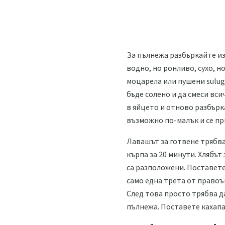
За пълнежа разбъркайте из
водно, но ронливо, сухо, 
моцарела или пушени sulugu
бъде солено и да смеси вси
в яйцето и отново разбърка
възможно по-малък и се пр
Лавашът за готвене трябва д
кърпа за 20 минути. Хлябът
са разположени. Поставете 
само една трета от правоъг
След това просто трябва да
пълнежа. Поставете кахапа