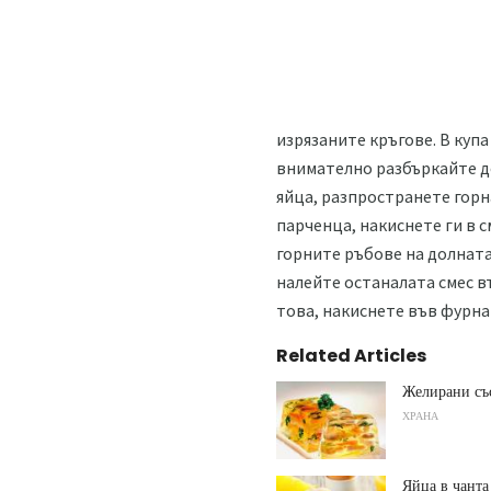
изрязаните кръгове. В куп
внимателно разбъркайте до
яйца, разпространете горн
парченца, накиснете ги в с
горните ръбове на долната
налейте останалата смес в
това, накиснете във фурнат
Related Articles
Желирани съ
ХРАНА
Яйца в чанта