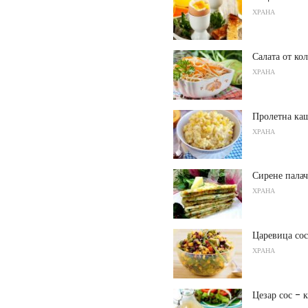
ХРАНА
Салата от ко
ХРАНА
Пролетна каш
ХРАНА
Сирене палач
ХРАНА
Царевица сос
ХРАНА
Цезар сос - 