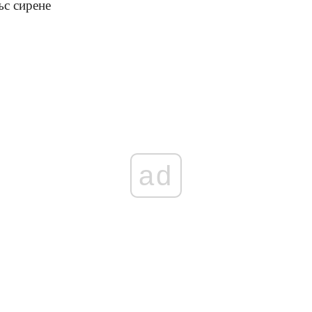
ъс сирене
ad