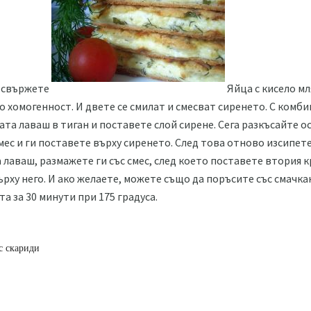
а свържете
Яйца с кисело мл
 хомогенност. И двете се смилат и смесват сиренето. С комби
ата лаваш в тиган и поставете слой сирене. Сега разкъсайте 
мес и ги поставете върху сиренето. След това отново изсипет
 лаваш, размажете ги със смес, след което поставете втория к
ърху него. И ако желаете, можете също да поръсите със смачка
а за 30 минути при 175 градуса.
с скариди