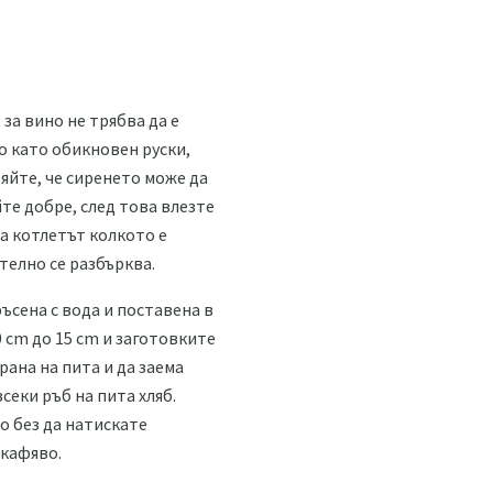
за вино не трябва да е
о като обикновен руски,
вяйте, че сиренето може да
йте добре, след това влезте
ва котлетът колкото е
телно се разбърква.
ръсена с вода и поставена в
0 cm до 15 cm и заготовките
рана на пита и да заема
секи ръб на пита хляб.
о без да натискате
 кафяво.