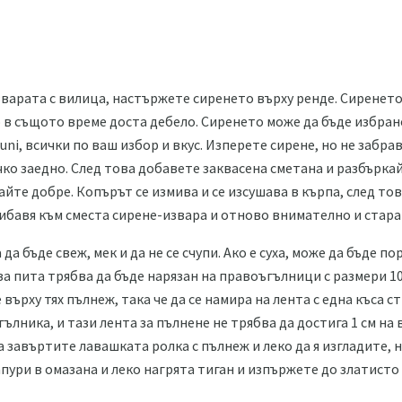
варата с вилица, настържете сиренето върху ренде. Сиренето 
но в същото време доста дебело. Сиренето може да бъде избран
ni, всички по ваш избор и вкус. Изперете сирене, но не забра
чко заедно. След това добавете заквасена сметана и разбърка
йте добре. Копърът се измива и се изсушава в кърпа, след то
ибавя към сместа сирене-извара и отново внимателно и стара
а бъде свеж, мек и да не се счупи. Ако е суха, може да бъде по
 за пита трябва да бъде нарязан на правоъгълници с размери 1
върху тях пълнеж, така че да се намира на лента с една къса ст
ълника, и тази лента за пълнене не трябва да достига 1 см на в
 завъртите лавашката ролка с пълнеж и леко да я изгладите, н
пури в омазана и леко нагрята тиган и изпържете до златисто