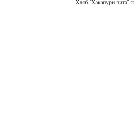
Хляб "Хакапури пита" с