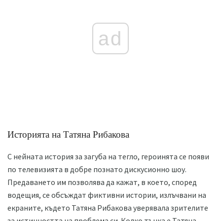
ad
Историята на Татяна Рибакова
С нейната история за загуба на тегло, героинята се появи
по телевизията в добре познато дискусионно шоу.
Предаването им позволява да кажат, в което, според
водещия, се обсъждат фиктивни истории, излъчвани на
екраните, където Татяна Рибакова уверявала зрителите
за истинността на проблема си. Колко тънка е Татяна