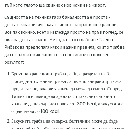
тъй като тялото ще свикне с нов начин на живот.
Същността на техниката за баналността е проста -
достатъчна физическа активност и правилно хранене.
Все пак всичко, което изглежда просто на пръв поглед, се
оказва доста сложно. Методът за отслабване Татяна
Рибакова предполага някои важни правила, които трябва
да се спазват в желанието за постигане на полезен
резултат:
Броят на храненията трябва да бъде разделен на 7.
Последното хранене трябва да бъде планирано три часа
преди лягане, така че храната да може да смила. Според
Татяна тя е планирала храната си така, че основното
хранене да не съдържа повече от 300 kcal, а закуската е
ограничена до 100 kcal.
Закуската трябва да съдържа белтъчини, може да бъде
каша и яйца. За обяд е по-добре да предпочитате сложни