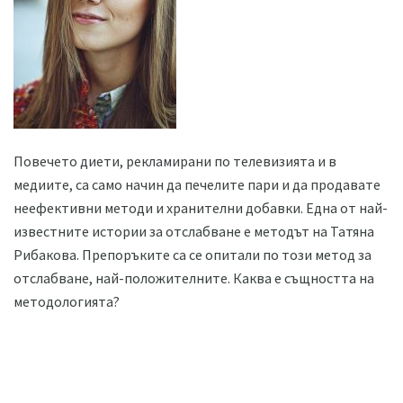
Повечето диети, рекламирани по телевизията и в
медиите, са само начин да печелите пари и да продавате
неефективни методи и хранителни добавки. Една от най-
известните истории за отслабване е методът на Татяна
Рибакова. Препоръките са се опитали по този метод за
отслабване, най-положителните. Каква е същността на
методологията?