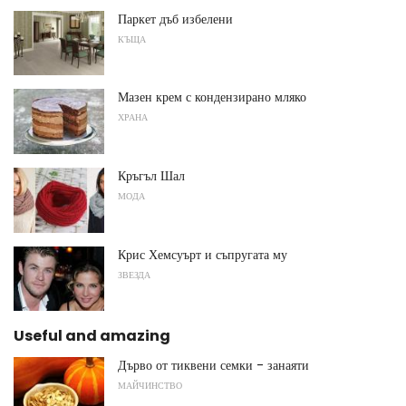
Паркет дъб избелени
КЪЩА
Мазен крем с кондензирано мляко
ХРАНА
Кръгъл Шал
МОДА
Крис Хемсуърт и съпругата му
ЗВЕЗДА
Useful and amazing
Дърво от тиквени семки - занаяти
МАЙЧИНСТВО