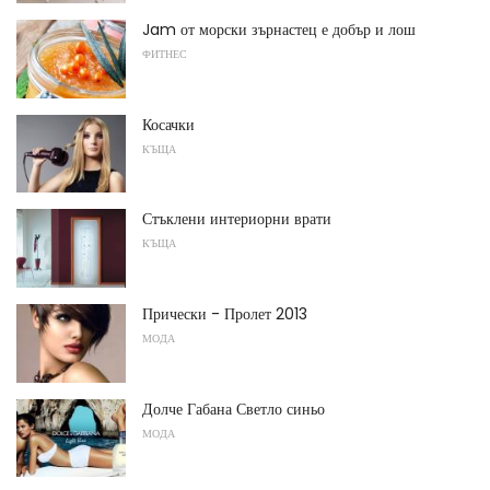
Jam от морски зърнастец е добър и лош
ФИТНЕС
Косачки
КЪЩА
Стъклени интериорни врати
КЪЩА
Прически - Пролет 2013
МОДА
Долче Габана Светло синьо
МОДА