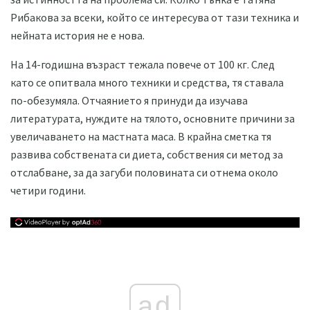
Рибакова за всеки, който се интересува от тази техника и
нейната история не е нова.
На 14-годишна възраст тежала повече от 100 кг. След
като се опитвала много техники и средства, тя ставала
по-обезумяла. Отчаянието я принуди да изучава
литературата, нуждите на тялото, основните причини за
увеличаването на мастната маса. В крайна сметка тя
развива собствената си диета, собствения си метод за
отслабване, за да загуби половината си отнема около
четири години.
ad