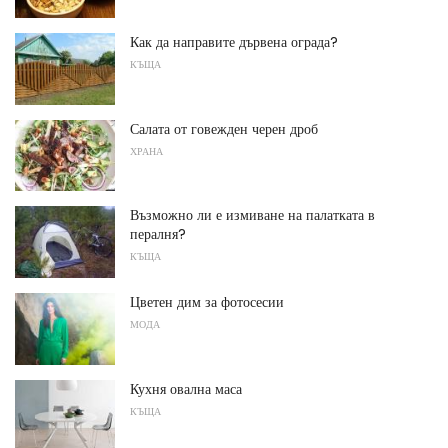
Как да направите дървена ограда?
КЪЩА
Салата от говежден черен дроб
ХРАНА
Възможно ли е измиване на палатката в
пералня?
КЪЩА
Цветен дим за фотосесии
МОДА
Кухня овална маса
КЪЩА