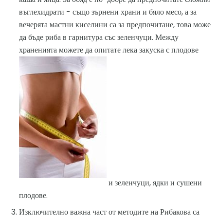
въглехидрати - също зърнени храни и бяло месо, а за
вечерята мастни киселини са за предпочитане, това може
да бъде риба в гарнитура със зеленчуци. Между
храненията можете да опитате лека закуска с плодове
и зеленчуци, ядки и сушени
плодове.
Изключително важна част от методите на Рибакова са