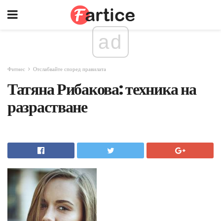
ad
Фитнес
Отслабвайте според правилата
Татяна Рибакова: техника на
разрастване