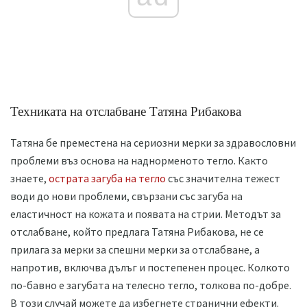
Техниката на отслабване Татяна Рибакова
Татяна бе преместена на сериозни мерки за здравословни
проблеми въз основа на наднорменото тегло. Както
знаете,
острата загуба на тегло
със значителна тежест
води до нови проблеми, свързани със загуба на
еластичност на кожата и появата на стрии. Методът за
отслабване, който предлага Татяна Рибакова, не се
прилага за мерки за спешни мерки за отслабване, а
напротив, включва дълъг и постепенен процес. Колкото
по-бавно е загубата на телесно тегло, толкова по-добре.
В този случай можете да избегнете странични ефекти.