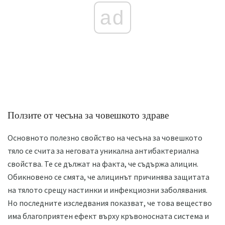
ad
Ползите от чесъна за човешкото здраве
Основното полезно свойство на чесъна за човешкото
тяло се счита за неговата уникална антибактериална
свойства. Те се дължат на факта, че съдържа алицин.
Обикновено се смята, че алицинът причинява защитата
на тялото срещу настинки и инфекциозни заболявания.
Но последните изследвания показват, че това вещество
има благоприятен ефект върху кръвоносната система и