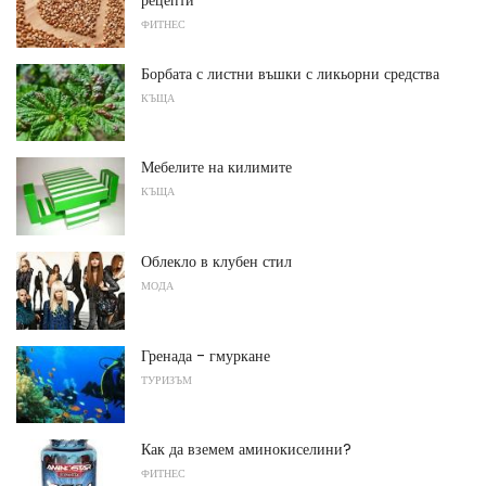
ФИТНЕС
Борбата с листни въшки с ликьорни средства
КЪЩА
Мебелите на килимите
КЪЩА
Облекло в клубен стил
МОДА
Гренада - гмуркане
ТУРИЗЪМ
Как да вземем аминокиселини?
ФИТНЕС