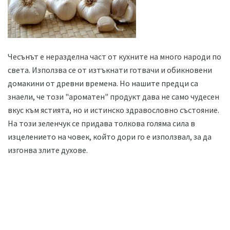
Чесънът е неразделна част от кухните на много народи по
света. Използва се от изтъкнати готвачи и обикновени
домакини от древни времена. Но нашите предци са
знаели, че този "ароматен" продукт дава не само чудесен
вкус към ястията, но и истинско здравословно състояние.
На този зеленчук се придава толкова голяма сила в
изцелението на човек, който дори го е използвал, за да
изгонва злите духове.