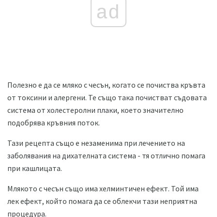
ad
Полезно е да се мляко с чесън, когато се почиства кръвта
от токсини и алергени. Те също така почистват съдовата
система от холестеролни плаки, което значително
подобрява кръвния поток.
Тази рецепта също е незаменима при лечението на
заболявания на дихателната система - тя отлично помага
при кашлицата.
Млякото с чесън също има хелминтичен ефект. Той има
лек ефект, който помага да се облекчи тази неприятна
процедура.