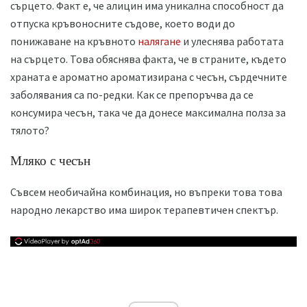
сърцето. Факт е, че алицин има уникална способност да
отпуска кръвоносните съдове, което води до
понижаване на кръвното
налягане
и улеснява работата
на сърцето. Това обяснява факта, че в страните, където
храната е ароматно ароматизирана с чесън, сърдечните
заболявания са по-редки. Как се препоръчва да се
консумира чесън, така че да донесе максимална полза за
тялото?
Мляко с чесън
Съвсем необичайна комбинация, но въпреки това това
народно лекарство има широк терапевтичен спектър.