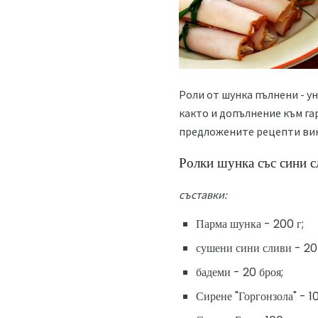
Роли от шунка пълнени - у
както и допълнение към гар
предложените рецепти винаг
Ролки шунка със сини с
съставки:
Парма шунка - 200 г;
сушени сини сливи - 20 
бадеми - 20 броя;
Сирене "Горгонзола" - 10