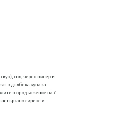
куп), сол, черен пипер и
ят в дълбока купа за
олите в продължение на 7
 настъргано сирене и