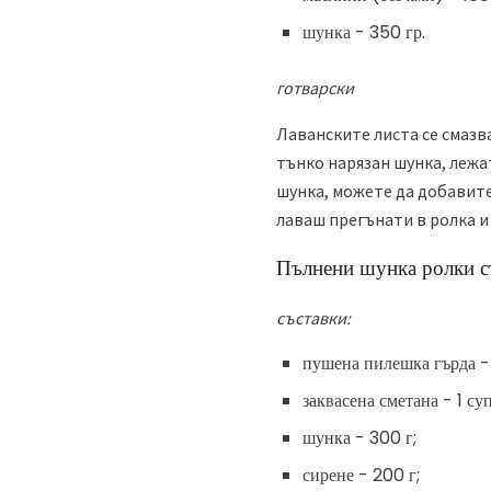
шунка - 350 гр.
готварски
Лаванските листа се смазва
тънко нарязан шунка, лежат
шунка, можете да добавите
лаваш прегънати в ролка и
Пълнени шунка ролки съ
съставки:
пушена пилешка гърда -
заквасена сметана - 1 су
шунка - 300 г;
сирене - 200 г;