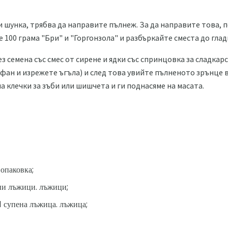
 шунка, трябва да направите пълнеж. За да направите това, 
 100 грама "Бри" и "Горгонзола" и разбъркайте сместа до глад
 семена със смес от сирене и ядки със спринцовка за сладкарс
фан и изрежете ъгъла) и след това увийте пълненото зрънце 
на клечки за зъби или шишчета и ги поднасяме на масата.
 опаковка;
ни лъжици. лъжици;
 супена лъжица. лъжица;