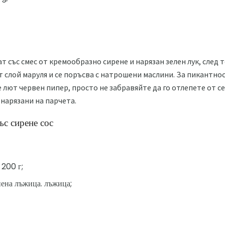
т със смес от кремообразно сирене и нарязан зелен лук, след 
 слой маруля и се поръсва с натрошени маслини. За пикантност
 лют червен пипер, просто не забравяйте да го отлепете от с
 нарязани на парчета.
с сирене сос
 200 г;
пена лъжица. лъжица;