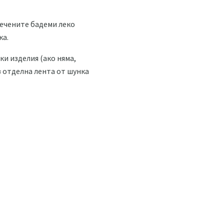
печените бадеми леко
ка.
ки изделия (ако няма,
в отделна лента от шунка