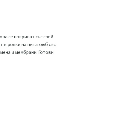
това се покриват със слой
 в ролки на пита хляб със
емена и мембрани. Готови