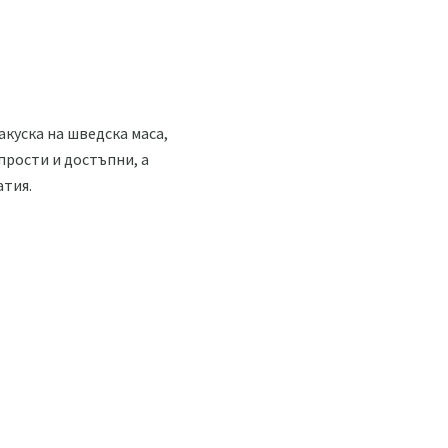
акуска на шведска маса,
 прости и достъпни, а
атия.