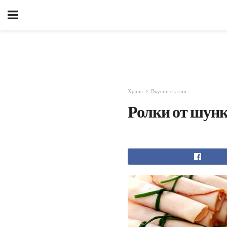
Храна
Вкусни статии
Ролки от шунк