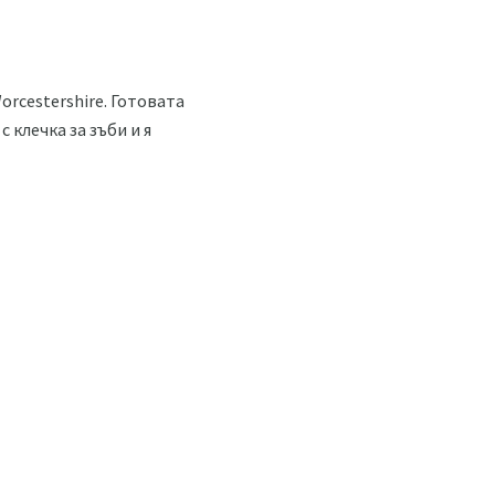
Worcestershire. Готовата
 клечка за зъби и я