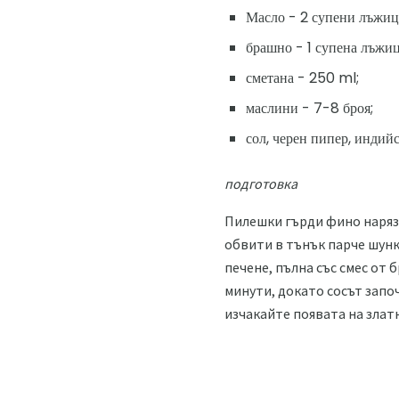
Масло - 2 супени лъжиц
брашно - 1 супена лъжиц
сметана - 250 ml;
маслини - 7-8 броя;
сол, черен пипер, индий
подготовка
Пилешки гърди фино нарязан
обвити в тънък парче шунка
печене, пълна със смес от
минути, докато сосът започ
изчакайте появата на златн