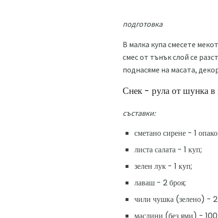
подготовка
В малка купа смесете мекото
смес от тънък слой се разс
поднасяме на масата, декор
Снек - рула от шунка в
съставки:
сметано сирене - 1 опако
листа салата - 1 куп;
зелен лук - 1 куп;
лаваш - 2 броя;
чили чушка (зелено) - 2 
маслини (без ями) - 100