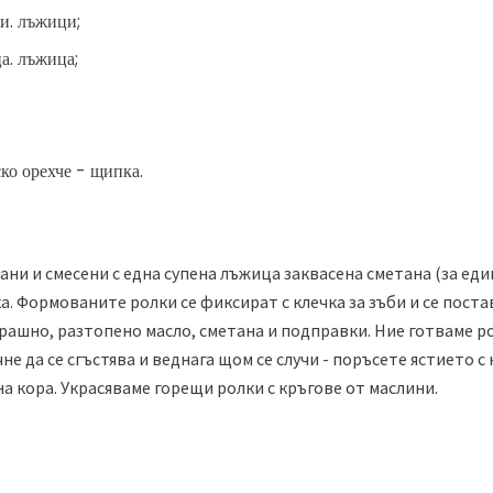
и. лъжици;
а. лъжица;
ско орехче - щипка.
и и смесени с една супена лъжица заквасена сметана (за един 
. Формованите ролки се фиксират с клечка за зъби и се постав
 брашно, разтопено масло, сметана и подправки. Ние готваме р
не да се сгъстява и веднага щом се случи - поръсете ястието с
а кора. Украсяваме горещи ролки с кръгове от маслини.