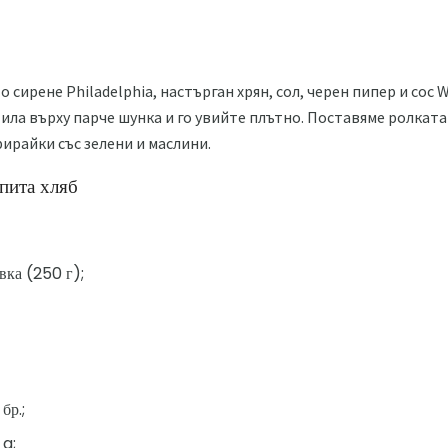
 сирене Philadelphia, настърган хрян, сол, черен пипер и сос 
тила върху парче шунка и го увийте плътно. Поставяме ролката с
ирайки със зелени и маслини.
 пита хляб
вка (250 г);
бр.;
 g;