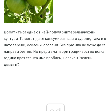
Доматите са една от най-популярните зеленчукови
култури. Те могат да се консумират както сурови, така и в
натоварени, осолени, осолени. Без празник не може да се
направи без тях. Но преди аматьори градинарство всяка
година през есента има проблем, наречен "зелени
домати".