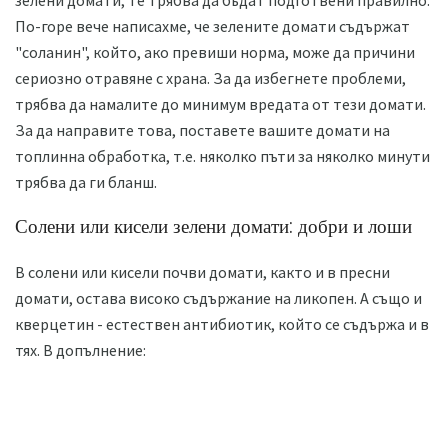
зелени домати, те трябва да бъдат подготвени правилно.
По-горе вече написахме, че зелените домати съдържат
"соланин", който, ако превиши норма, може да причини
сериозно отравяне с храна. За да избегнете проблеми,
трябва да намалите до минимум вредата от тези домати.
За да направите това, поставете вашите домати на
топлинна обработка, т.е. няколко пъти за няколко минути
трябва да ги бланш.
Солени или кисели зелени домати: добри и лоши
В солени или кисели почви домати, както и в пресни
домати, остава високо съдържание на ликопен. А също и
кверцетин - естествен антибиотик, който се съдържа и в
тях. В допълнение: