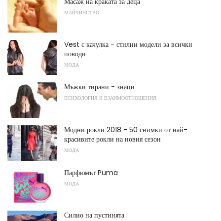
Масаж на краката за деца
МАЙЧИНСТВО
Vest с качулка - стилни модели за всички
поводи
МОДА
Мъжки тирани - знаци
ПСИХОЛОГИЯ И ВЗАИМООТНОШЕНИЯ
Модни рокли 2018 - 50 снимки от най-
красивите рокли на новия сезон
МОДА
Парфюмът Puma
МОДА
Силио на пустинята