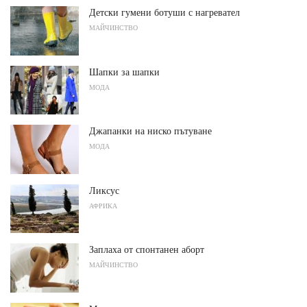
Детски гумени ботуши с нагревател
МАЙЧИНСТВО
Шапки за шапки
МОДА
Джапанки на ниско пътуване
МОДА
Ликсус
АФРИКА
Заплаха от спонтанен аборт
МАЙЧИНСТВО