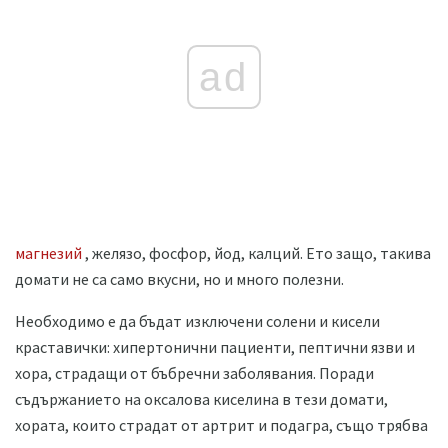
ad
магнезий
, желязо, фосфор, йод, калций. Ето защо, такива
домати не са само вкусни, но и много полезни.
Необходимо е да бъдат изключени солени и кисели
краставички: хипертонични пациенти, пептични язви и
хора, страдащи от бъбречни заболявания. Поради
съдържанието на оксалова киселина в тези домати,
хората, които страдат от артрит и подагра, също трябва