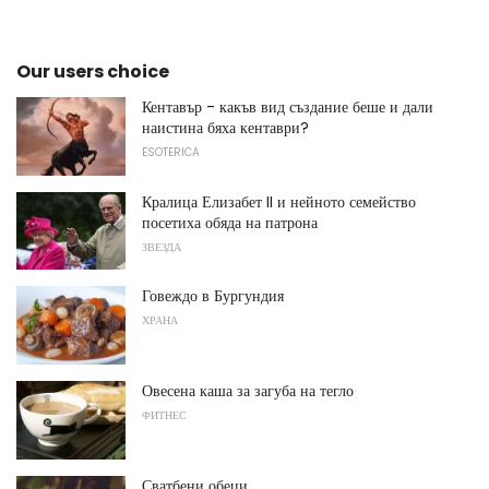
Our users choice
Кентавър - какъв вид създание беше и дали
наистина бяха кентаври?
ESOTERICA
Кралица Елизабет II и нейното семейство
посетиха обяда на патрона
ЗВЕЗДА
Говеждо в Бургундия
ХРАНА
Овесена каша за загуба на тегло
ФИТНЕС
Сватбени обеци