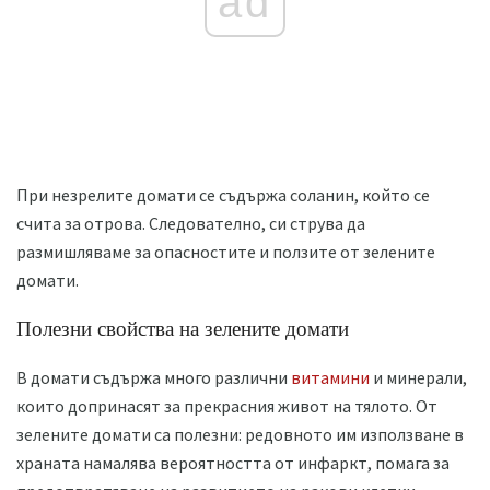
ad
При незрелите домати се съдържа соланин, който се
счита за отрова. Следователно, си струва да
размишляваме за опасностите и ползите от зелените
домати.
Полезни свойства на зелените домати
В домати съдържа много различни
витамини
и минерали,
които допринасят за прекрасния живот на тялото. От
зелените домати са полезни: редовното им използване в
храната намалява вероятността от инфаркт, помага за