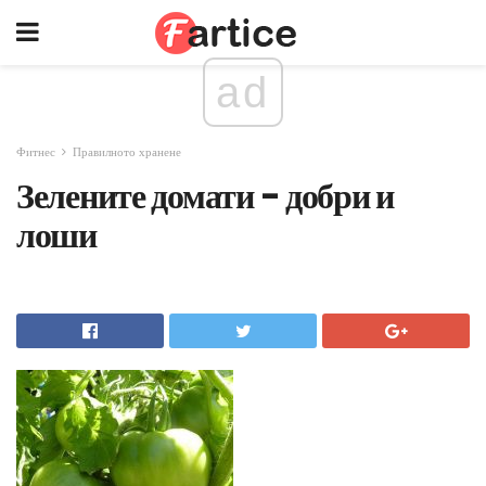
ad
Фитнес
Правилното хранене
Зелените домати - добри и
лоши