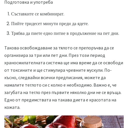
Подготовка и употреба
Съставките се комбинират.
Пийте тридесет минути преди да ядете.
Трябва да пиете едно питие в продължение на пет дни.
Такова освобождаване за тялото се препоръчва да се
организира за три или пет дни. През този период
храносмилателната система ще има време да се освободи
от токсините и ще стимулира чревните мускули. По-
късно, следвайки всички предписания, можете да
намалите теглото си с колко е необходимо. Важно е, че
загубата на тегло през първите няколко дни не се връща.
Едно от предимствата на такава диета е красотата на
кожата.