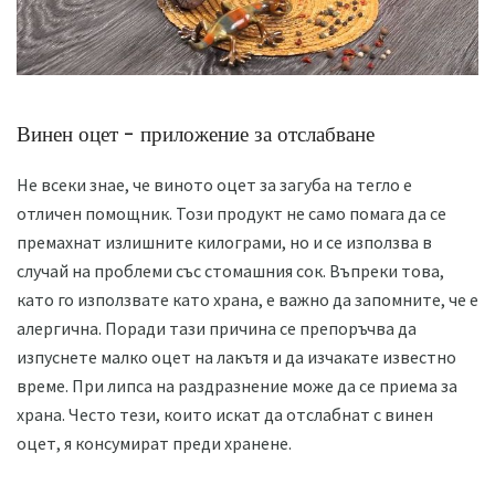
Винен оцет - приложение за отслабване
Не всеки знае, че виното оцет за загуба на тегло е
отличен помощник. Този продукт не само помага да се
премахнат излишните килограми, но и се използва в
случай на проблеми със стомашния сок. Въпреки това,
като го използвате като храна, е важно да запомните, че е
алергична. Поради тази причина се препоръчва да
изпуснете малко оцет на лакътя и да изчакате известно
време. При липса на раздразнение може да се приема за
храна. Често тези, които искат да отслабнат с винен
оцет, я консумират преди хранене.