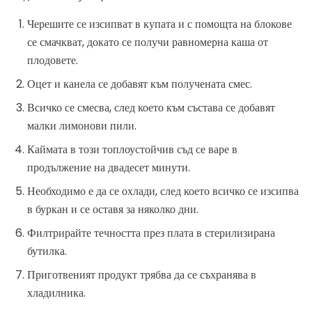
Черешите се изсипват в купата и с помощта на блокове
се смачкват, докато се получи равномерна каша от
плодовете.
Оцет и канела се добавят към получената смес.
Всичко се смесва, след което към състава се добавят
малки лимонови пили.
Каймата в този топлоустойчив съд се варе в
продължение на двадесет минути.
Необходимо е да се охлади, след което всичко се изсипва
в буркан и се оставя за няколко дни.
Филтрирайте течността през плата в стерилизирана
бутилка.
Приготвеният продукт трябва да се съхранява в
хладилника.