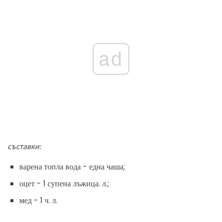
ad
съставки:
варена топла вода - една чаша;
оцет - 1 супена лъжица. л.;
мед - 1 ч. л.