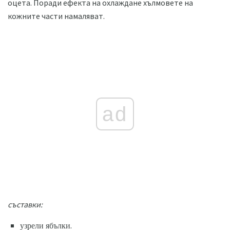
оцета. Поради ефекта на охлаждане хълмовете на
кожните части намаляват.
ad
съставки:
узрели ябълки.