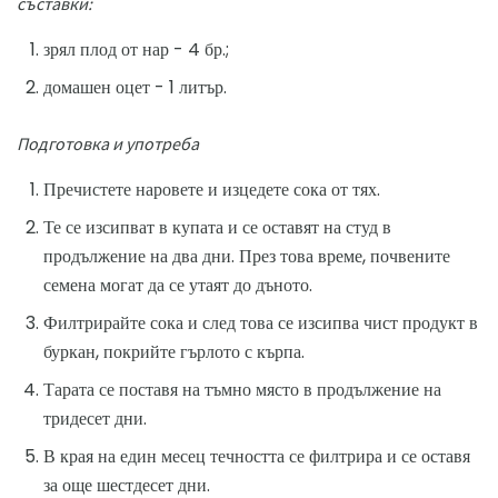
съставки:
зрял плод от нар - 4 бр.;
домашен оцет - 1 литър.
Подготовка и употреба
Пречистете наровете и изцедете сока от тях.
Те се изсипват в купата и се оставят на студ в
продължение на два дни. През това време, почвените
семена могат да се утаят до дъното.
Филтрирайте сока и след това се изсипва чист продукт в
буркан, покрийте гърлото с кърпа.
Тарата се поставя на тъмно място в продължение на
тридесет дни.
В края на един месец течността се филтрира и се оставя
за още шестдесет дни.