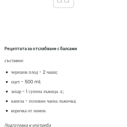
Рецептата за отслабване с балсами
съставки:
черешов плод - 2 чаши;
оцет - 500 ml;
захар - 1 супена лъжица. л.;
канела - половин чаена лъжичка;
коричка от лимон.
Подготовка и употреба