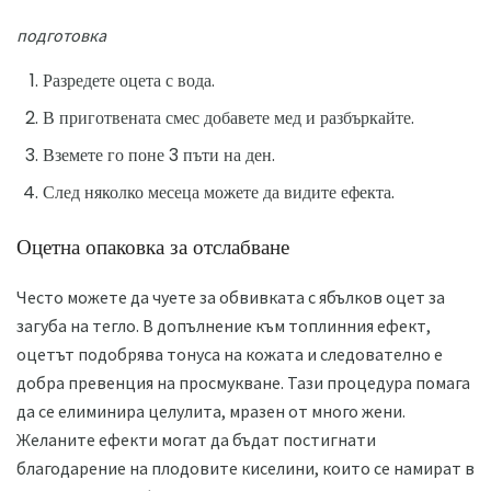
подготовка
Разредете оцета с вода.
В приготвената смес добавете мед и разбъркайте.
Вземете го поне 3 пъти на ден.
След няколко месеца можете да видите ефекта.
Оцетна опаковка за отслабване
Често можете да чуете за обвивката с ябълков оцет за
загуба на тегло. В допълнение към топлинния ефект,
оцетът подобрява тонуса на кожата и следователно е
добра превенция на просмукване. Тази процедура помага
да се елиминира целулита, мразен от много жени.
Желаните ефекти могат да бъдат постигнати
благодарение на плодовите киселини, които се намират в