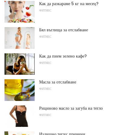
Как да разкараме 5 кг на месец?
ФИТНЕС
Бял въглища за отслабване
ФИТНЕС
Как да пием зелено кафе?
ФИТНЕС
Масла за отслабване
ФИТНЕС
Рициново масло за загуба на тегло
ФИТНЕС
Излишно тегло: причини