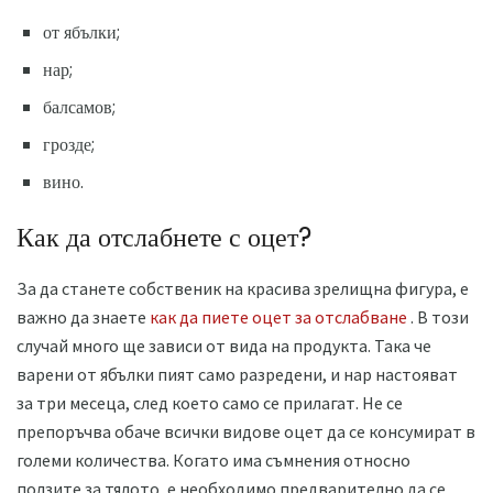
от ябълки;
нар;
балсамов;
грозде;
вино.
Как да отслабнете с оцет?
За да станете собственик на красива зрелищна фигура, е
важно да знаете
как да пиете оцет за отслабване
. В този
случай много ще зависи от вида на продукта. Така че
варени от ябълки пият само разредени, и нар настояват
за три месеца, след което само се прилагат. Не се
препоръчва обаче всички видове оцет да се консумират в
големи количества. Когато има съмнения относно
ползите за тялото, е необходимо предварително да се