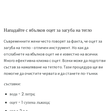
Нападайте с ябълков оцет за загуба на тегло
Съвременните жени често говорят за факта, че оцет за
загуба на тегло - отличен инструмент. Но как да
отслабнете на ябълков оцет не е известно на всички.
Много ефективна клизма с оцет. Всеки може да подготви
състав за намаляване на теглото. Тази процедура ще ви
помогне да очистите червата и да станете по-тънки.
съставки:
вода - 2 литра;
оцет - 1 супена лъжица;
сол - 2 ч.л.