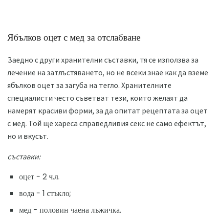
Ябълков оцет с мед за отслабване
Заедно с други хранителни съставки, тя се използва за
лечение на затлъстяването, но не всеки знае как да вземе
ябълков оцет за загуба на тегло. Хранителните
специалисти често съветват тези, които желаят да
намерят красиви форми, за да опитат рецептата за оцет
с мед. Той ще хареса справедливия секс не само ефектът,
но и вкусът.
съставки:
оцет - 2 ч.л.
вода - 1 стъкло;
мед - половин чаена лъжичка.