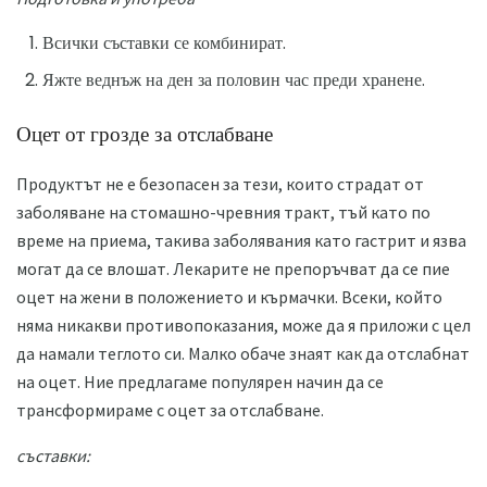
Всички съставки се комбинират.
Яжте веднъж на ден за половин час преди хранене.
Оцет от грозде за отслабване
Продуктът не е безопасен за тези, които страдат от
заболяване на стомашно-чревния тракт, тъй като по
време на приема, такива заболявания като гастрит и язва
могат да се влошат. Лекарите не препоръчват да се пие
оцет на жени в положението и кърмачки. Всеки, който
няма никакви противопоказания, може да я приложи с цел
да намали теглото си. Малко обаче знаят как да отслабнат
на оцет. Ние предлагаме популярен начин да се
трансформираме с оцет за отслабване.
съставки: