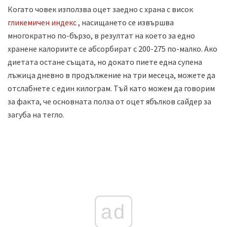
Когато човек използва оцет заедно с храна с висок
гликемичен индекс
, насищането се извършва
многократно по-бързо, в резултат на което за едно
хранене калориите се абсорбират с 200-275 по-малко. Ако
диетата остане същата, но докато пиете една супена
лъжица дневно в продължение на три месеца, можете да
отслабнете с един килограм. Тъй като можем да говорим
за факта, че основната полза от оцет ябълков сайдер за
загуба на тегло.
ad