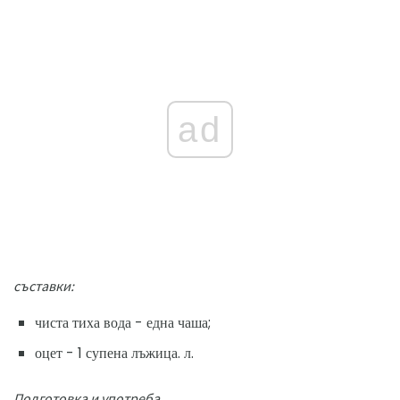
ad
съставки:
чиста тиха вода - една чаша;
оцет - 1 супена лъжица. л.
Подготовка и употреба