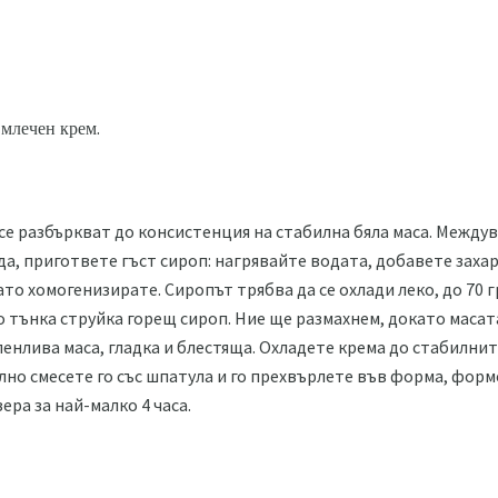
 млечен крем.
е разбъркват до консистенция на стабилна бяла маса. Между
а, пригответе гъст сироп: нагрявайте водата, добавете захар
то хомогенизирате. Сиропът трябва да се охлади леко, до 70 г
 тънка струйка горещ сироп. Ние ще размахнем, докато масата
пенлива маса, гладка и блестяща. Охладете крема до стабилни
но смесете го със шпатула и го прехвърлете във форма, форм
ера за най-малко 4 часа.