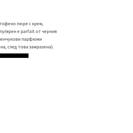
тофено пюре с крем,
улярен е parfait от черния
зеленчукови парфюми
на, след това замразена).