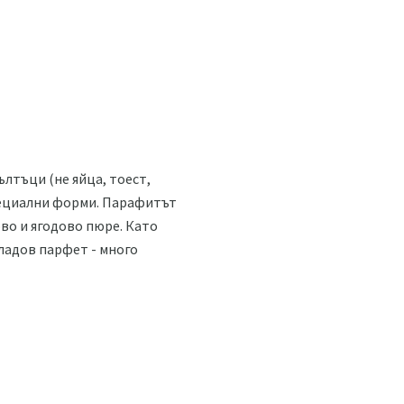
ълтъци (не яйца, тоест,
специални форми. Парафитът
ово и ягодово пюре. Като
ладов парфет - много