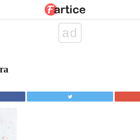
ad
та