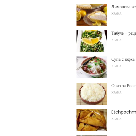
Лимонова ко
ХРАНА
Табуле - рец
ХРАНА
Супа с юфка 
ХРАНА
Ориз за Ролс
ХРАНА
Etchpochma
ХРАНА