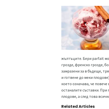
жълтъците. Бери parfait мо
грозде, френско грозде, бо
замразени за в бъдеще, тря
и готвене до меки плодове
което означава, че повече
останалите съставки. При п
плодове, а след това всичк
Related Articles