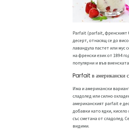
Parfait (parfait, френския
десерт, отнасящ се до висо
лавандула пастет или мус с
на френски език от 1894 г
популярни и във виенската
Parfait в американски 
Има и американски варианти
сладолед или силно охладе
американският parfait е де
добавки като ядки, кисело
със сметана от сладолед. С
видими.