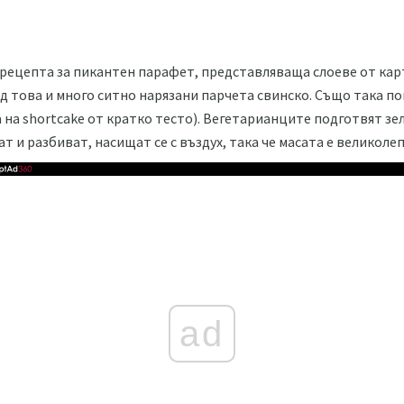
рецепта за пикантен парафет, представляваща слоеве от кар
ед това и много ситно нарязани парчета свинско. Също така поп
 на shortcake от кратко тесто). Вегетарианците подготвят 
т и разбиват, насищат се с въздух, така че масата е великолеп
ad