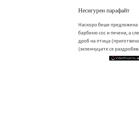
Несигурен парафайт
Наскоро беше предложена 
барбекю сос и печени, а сл
дроб на птица (приготвена
(зеленчуците се раздробява