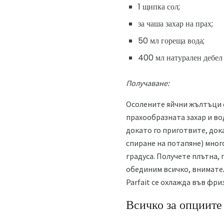
1 щипка сол;
за чаша захар на прах;
50 мл гореща вода;
400 мл натурален дебел
Получаване:
Осолените яйчни жълтъци с
прахообразната захар и вод
докато го приготвите, дока
спиране на потапяне) много
градуса. Получете плътна, 
обединим всичко, внимател
Parfait се охлажда във фриз
Всичко за опциите