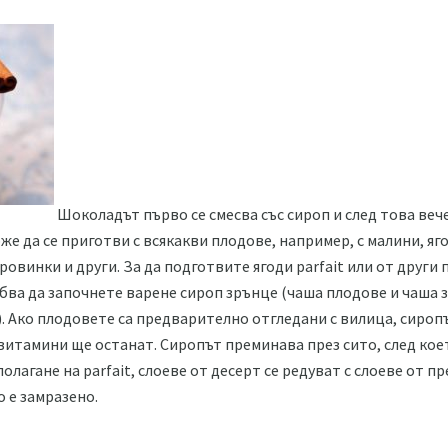
Шоколадът първо се смесва със сироп и след това вече
же да се приготви с всякакви плодове, например, с малини, я
ровинки и други. За да подготвите ягоди parfait или от други 
бва да започнете варене сироп зрънце (чаша плодове и чаша з
). Ако плодовете са предварително отгледани с вилица, сироп
 витамини ще останат. Сиропът преминава през сито, след кое
олагане на parfait, слоеве от десерт се редуват с слоеве от п
о е замразено.