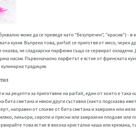
т буквално може да се преведе като "безупречен", "красив") - в
ката кухня. Въпреки това, parfait се приготвя от месо, черен д
е оказва, не сладкарски парфюми също се сервират охладени. Д
одина насам. Първоначално парфетът е ястие от френската кухн
 кулинарна традиция.
стил
 на рецепти за приготвяне на parfait, един от които е така на
на бита сметана и някои други съставки (както подсказва име
серт, направен от слоеве от бита сметана и замразен или жел
 мляко, ликьори, сиропи и пресни или замразени плодове или п
ервирайте това ястие в висока кристална чаша или кремана, та