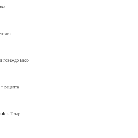
тка
ептата
и говеждо месо
 - рецепта
k в Татар