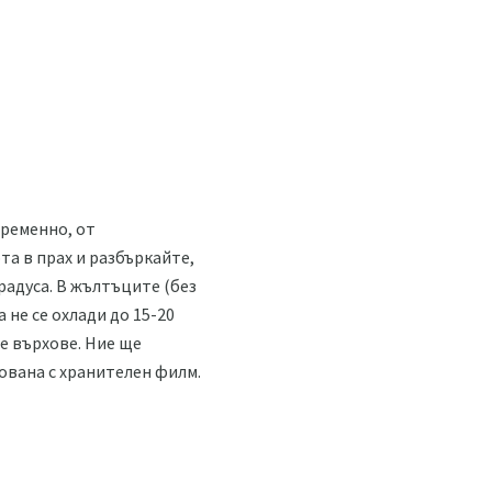
временно, от
та в прах и разбъркайте,
радуса. В жълтъците (без
 не се охлади до 15-20
те върхове. Ние ще
ована с хранителен филм.