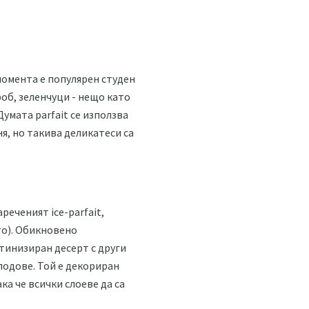
 момента е популярен студен
роб, зеленчуци - нещо като
умата parfait се използва
я, но такива деликатеси са
реченият ice-parfait,
то). Обикновено
атинизиран десерт с други
лодове. Той е декориран
ка че всички слоеве да са