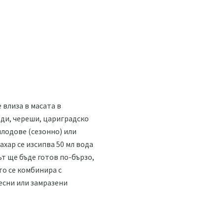
 влиза в масата в
годи, череши, цариградско
плодове (сезонно) или
ахар се изсипва 50 мл вода
ът ще бъде готов по-бързо,
то се комбинира с
ресни или замразени