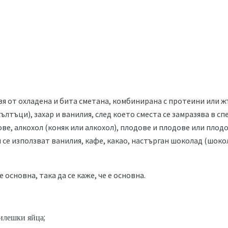
вя от охладена и бита сметана, комбинирана с протеини или ж
жълтъци), захар и ванилия, след което сместа се замразява в 
ве, алкохол (коняк или алкохол), плодове и плодове или плод
е използват ванилия, кафе, какао, настърган шоколад (шоко
е основна, така да се каже, че е основна.
илешки яйца;