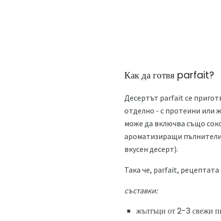
Как да готвя parfait?
Десертът parfait се пригот
отделно - с протеини или 
може да включва също соко
ароматизиращи пълнители с
вкусен десерт).
Така че, parfait, рецептата 
съставки:
жълтъци от 2-3 свежи п