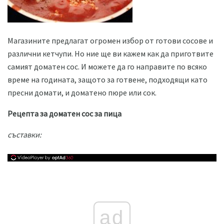
Магазините предлагат огромен избор от готови сосове и
различни кетчупи. Но ние ще ви кажем как да приготвите
самият доматен сос. И можете да го направите по всяко
време на годината, защото за готвене, подходящи като
пресни домати, и доматено пюре или сок.
Рецепта за доматен сос за пица
съставки:
ad