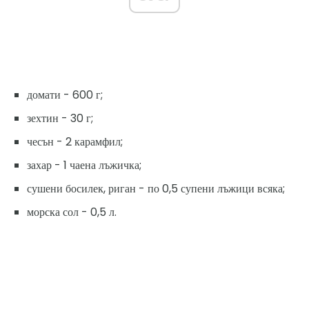
домати - 600 г;
зехтин - 30 г;
чесън - 2 карамфил;
захар - 1 чаена лъжичка;
сушени босилек, риган - по 0,5 супени лъжици всяка;
морска сол - 0,5 л.