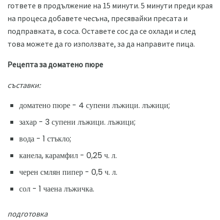
гответе в продължение на 15 минути. 5 минути преди края
на процеса добавете чесъна, пресявайки пресата и
подправката, в соса. Оставете сос да се охлади и след
това можете да го използвате, за да направите пица.
Рецепта за доматено пюре
съставки:
доматено пюре - 4 супени лъжици. лъжици;
захар - 3 супени лъжици. лъжици;
вода - 1 стъкло;
канела, карамфил - 0,25 ч. л.
черен смлян пипер - 0,5 ч. л.
сол - 1 чаена лъжичка.
подготовка