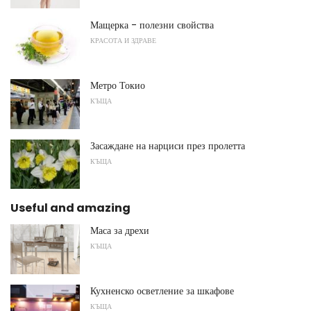
Мащерка - полезни свойства
КРАСОТА И ЗДРАВЕ
Метро Токио
КЪЩА
Засаждане на нарциси през пролетта
КЪЩА
Useful and amazing
Маса за дрехи
КЪЩА
Кухненско осветление за шкафове
КЪЩА