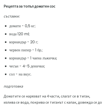
Рецепта за топъл доматен сос
съставки:
домати - 0,5 кг;
вода 120 ml;
кориандър - 20 г;
червен пипер - 1 бр.;
кориандър - 1 чаена лъжичка;
чесън - 4-5 денички;
сол - на вкус.
подготовка
Доматите се нарязват на 4 части, слагат се в тиган,
излива се вода, покрива се тиганът с капак, довежда се до