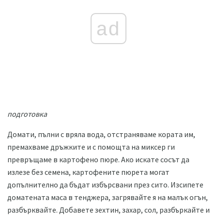
ad
подготовка
Домати, пълни с вряла вода, отстраняваме кората им,
премахваме дръжките и с помощта на миксер ги
превръщаме в картофено пюре. Ако искате сосът да
излезе без семена, картофените пюрета могат
допълнително да бъдат избърсвани през сито. Изсипете
доматената маса в тенджера, загрявайте я на малък огън,
разбърквайте. Добавете зехтин, захар, сол, разбъркайте и