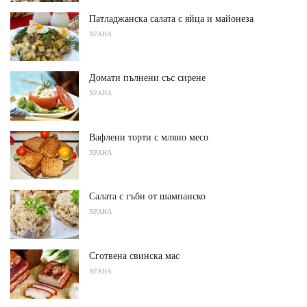
Патладжанска салата с яйца и майонеза
ХРАНА
Домати пълнени със сирене
ХРАНА
Вафлени торти с мляно месо
ХРАНА
Салата с гъби от шампанско
ХРАНА
Сготвена свинска мас
ХРАНА