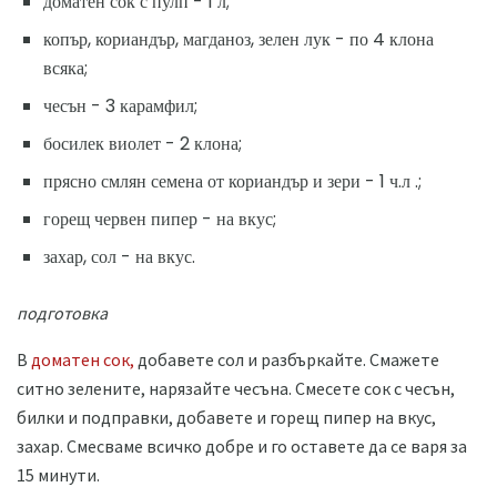
доматен сок с пулп - 1 л;
копър, кориандър, магданоз, зелен лук - по 4 клона
всяка;
чесън - 3 карамфил;
босилек виолет - 2 клона;
прясно смлян семена от кориандър и зери - 1 ч.л .;
горещ червен пипер - на вкус;
захар, сол - на вкус.
подготовка
В
доматен сок,
добавете сол и разбъркайте. Смажете
ситно зелените, нарязайте чесъна. Смесете сок с чесън,
билки и подправки, добавете и горещ пипер на вкус,
захар. Смесваме всичко добре и го оставете да се варя за
15 минути.