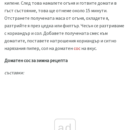
кипене. След това намалете огъня и готвите домати в
гъст състояние, това ще отнеме около 15 минути.
Отстранете получената маса от огъня, охладете я,
разтрийте я през цедка или филтър. Чесън се разтриваме
с кориандър и сол. Добавете получената смес към
доматите, поставете натрошения кориандър и ситно
нарязания пипер, сол на доматен
сос
на вкус.
Доматен сос за зимна рецепта
съставки:
ad