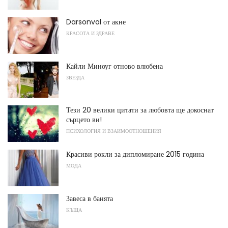
Darsonval от акне
КРАСОТА И ЗДРАВЕ
Кайли Миноуг отново влюбена
ЗВЕЗДА
Тези 20 велики цитати за любовта ще докоснат
сърцето ви!
ПСИХОЛОГИЯ И ВЗАИМООТНОШЕНИЯ
Красиви рокли за дипломиране 2015 година
МОДА
Завеса в банята
КЪЩА