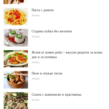
Паста с домати
ХРАНА
Студена пуйка без желатин
ХРАНА
Ястия от мляно риба - вкусни рецепти за всеки
ден и за почивка
ХРАНА
Пиле в очукан тиган
ХРАНА
Салата с шампанско и краставица
ХРАНА