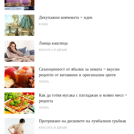
Декупажни ковчежета - идеи
КЪЩА
Лаеща кашлица
КРАСОТА И ЗДРАВЕ
Скъпоценност от ябълки за зимата - вкусни
рецепти от витамини и оригинални цветя
ХРАНА
Как да готвя мусака с патладжан и мляно месо -
рецепта
ХРАНА
Протриване на дисковете на лумбалния гръбнак
КРАСОТА И ЗДРАВЕ