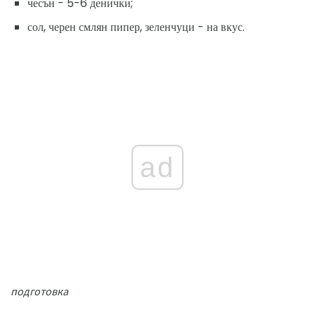
чесън - 5-6 денички;
сол, черен смлян пипер, зеленчуци - на вкус.
ad
подготовка