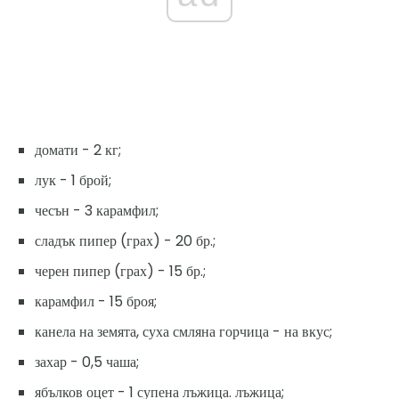
домати - 2 кг;
лук - 1 брой;
чесън - 3 карамфил;
сладък пипер (грах) - 20 бр.;
черен пипер (грах) - 15 бр.;
карамфил - 15 броя;
канела на земята, суха смляна горчица - на вкус;
захар - 0,5 чаша;
ябълков оцет - 1 супена лъжица. лъжица;