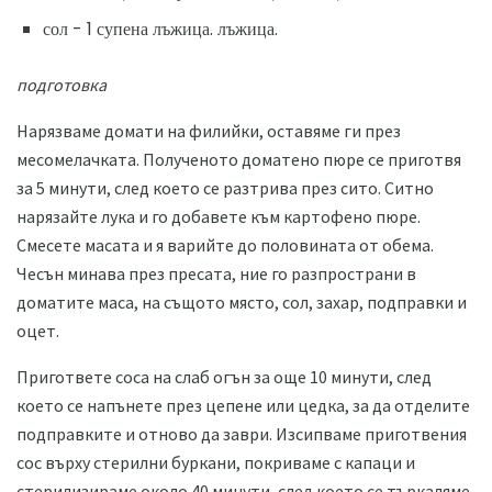
сол - 1 супена лъжица. лъжица.
подготовка
Нарязваме домати на филийки, оставяме ги през
месомелачката. Полученото доматено пюре се приготвя
за 5 минути, след което се разтрива през сито. Ситно
нарязайте лука и го добавете към картофено пюре.
Смесете масата и я варийте до половината от обема.
Чесън минава през пресата, ние го разпространи в
доматите маса, на същото място, сол, захар, подправки и
оцет.
Пригответе соса на слаб огън за още 10 минути, след
което се напънете през цепене или цедка, за да отделите
подправките и отново да заври. Изсипваме приготвения
сос върху стерилни буркани, покриваме с капаци и
стерилизираме около 40 минути, след което се търкаляме.