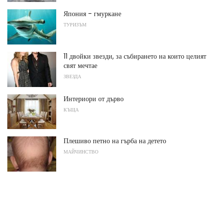
Япония - гмуркане
ТУРИЗЪМ
11 двойки звезди, за събирането на които целият
свят мечтае
ЗВЕЗДА
Интериори от дърво
КЪЩА
Плешиво петно ​​на гърба на детето
МАЙЧИНСТВО