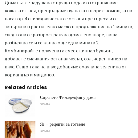
Доматът се задушава с вряща вода и отстраняваме
кожата от нея, превръщаме пулпата в пюре с помощта на
пасатор. 4 скилидки чесън се оставя през преса и се
запържва в растително масло в продължение на 1 минута,
след това се разпространява доматено пюре, каша,
разбърква се и се къпва още една минута 2.
Комбинирайте получената смес с кипнал бульон,
добавете смачкания останал чесън, сол, черен пипер на
вкус. Също така на вкус добавяме смачкана зеленина от
кориандър и магданоз.
Related Articles
Сиренето Филаделфия у дома
ХРАНА
Яз - рецепти за готвене
ХРАНА