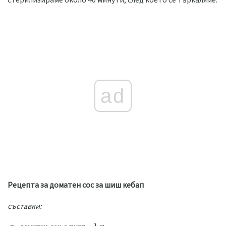
ad
Рецепта за доматен сос за шиш кебап
съставки: