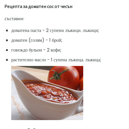
Рецепта за доматен сос от чесън
съставки:
доматена паста - 2 супени лъжици. лъжици;
доматен (голям) - 1 брой;
говеждо бульон - 2 кофи;
растително масло - 1 супена лъжица. лъжица;