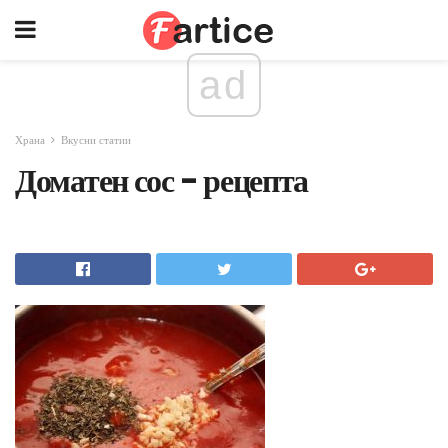
ad
Храна
Вкусни статии
Доматен сос - рецепта