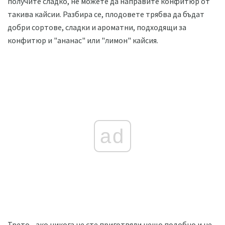
получите сладко, не можете да направите конфитюр от
такива кайсии. Разбира се, плодовете трябва да бъдат
добри сортове, сладки и ароматни, подходящи за
конфитюр и "ананас" или "лимон" кайсия.
ad
Трето - ако никога не сте приготвяли нещо подобно и не