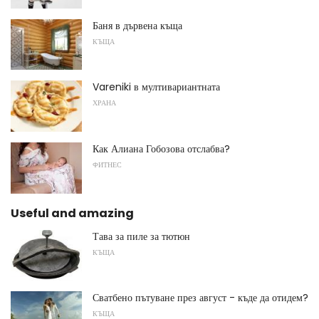
Баня в дървена къща
КЪЩА
Vareniki в мултивариантната
ХРАНА
Как Алиана Гобозова отслабва?
ФИТНЕС
Useful and amazing
Тава за пиле за тютюн
КЪЩА
Сватбено пътуване през август - къде да отидем?
КЪЩА