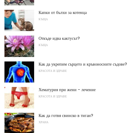
Капки от бълхи за котенца
КЪЩА
Откъде идва кактусът?
КЪЩА
Как да укрепим сърцето и кръвоносните съдове?
КРАСОТА И ЗДРАВЕ
Хематурия при жени - лечение
КРАСОТА И ЗДРАВЕ
Как да готвя свинско в тиган?
ХРАНА