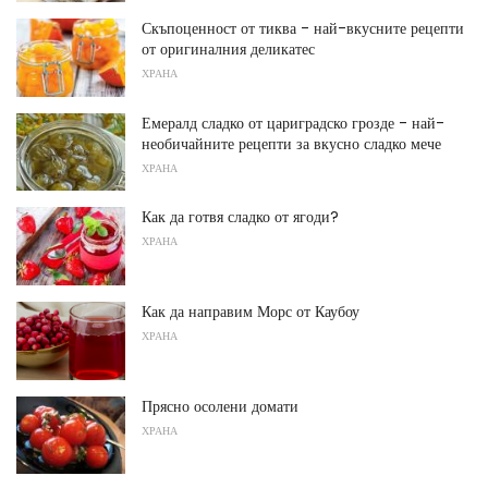
Скъпоценност от тиква - най-вкусните рецепти
от оригиналния деликатес
ХРАНА
Емералд сладко от цариградско грозде - най-
необичайните рецепти за вкусно сладко мече
ХРАНА
Как да готвя сладко от ягоди?
ХРАНА
Как да направим Морс от Каубоу
ХРАНА
Прясно осолени домати
ХРАНА