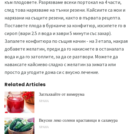
към плодовете. Разрязваме всеки портокал на 4 части,
след това нарязваме на тънки резени. Кайсиите са мои и
нарязани на същите резени, както в първата рецепта.
Поставете плода в бурканче за конфитюр, изсипете го в
сироп (вари 2.5 л вода и заври 5 минути със захар).
Запалете конфитюра по същия начин - на 3 етапа, накрая
добавете желатин, преди да го накиснете в останалата
вода и да го затоплите, за да се разтвори. Можете да
наваксате кайсиево сладко с желатин за зимата или
просто да угодите дома си с вкусно лечение.
Related Articles
Заглъхвайте от вимерума
ХРАНА
Вкусни леко солени краставици в саламура
ХРАНА