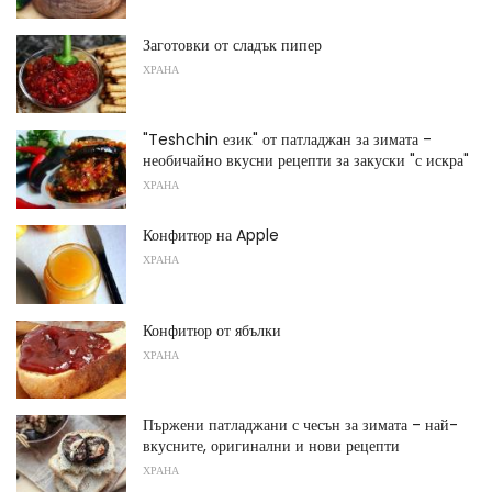
Заготовки от сладък пипер
ХРАНА
"Teshchin език" от патладжан за зимата -
необичайно вкусни рецепти за закуски "с искра"
ХРАНА
Конфитюр на Apple
ХРАНА
Конфитюр от ябълки
ХРАНА
Пържени патладжани с чесън за зимата - най-
вкусните, оригинални и нови рецепти
ХРАНА