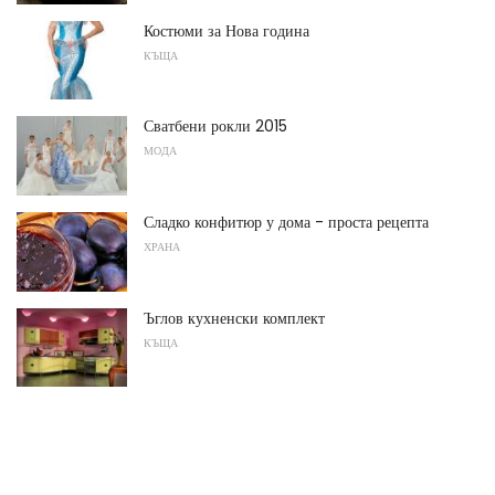
Костюми за Нова година
КЪЩА
Сватбени рокли 2015
МОДА
Сладко конфитюр у дома - проста рецепта
ХРАНА
Ъглов кухненски комплект
КЪЩА