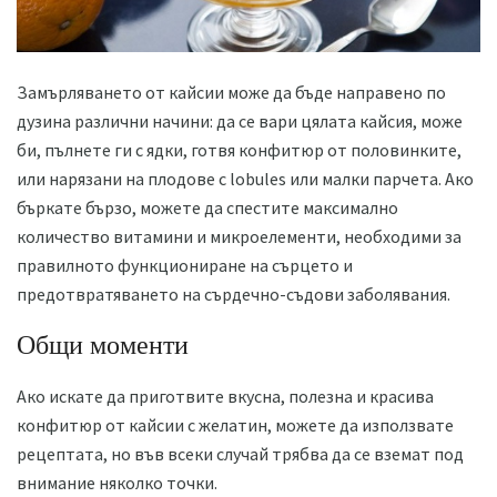
Замърляването от кайсии може да бъде направено по
дузина различни начини: да се вари цялата кайсия, може
би, пълнете ги с ядки, готвя конфитюр от половинките,
или нарязани на плодове с lobules или малки парчета. Ако
бъркате бързо, можете да спестите максимално
количество витамини и микроелементи, необходими за
правилното функциониране на сърцето и
предотвратяването на сърдечно-съдови заболявания.
Общи моменти
Ако искате да приготвите вкусна, полезна и красива
конфитюр от кайсии с желатин, можете да използвате
рецептата, но във всеки случай трябва да се вземат под
внимание няколко точки.