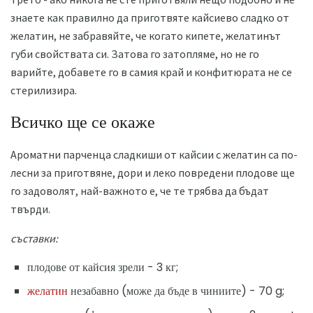
знаете как правилно да приготвяте кайсиево сладко от
желатин, не забравяйте, че когато кипете, желатинът
губи свойствата си. Затова го затопляме, но не го
варийте, добавете го в самия край и конфитюрата не се
стерилизира.
Всичко ще се окаже
Ароматни парченца сладкиши от кайсии с желатин са по-
лесни за приготвяне, дори и леко повредени плодове ще
го задоволят, най-важното е, че те трябва да бъдат
твърди.
съставки:
плодове от кайсия зрели - 3 кг;
желатин
незабавно (може да бъде в чиниите) - 70 g;