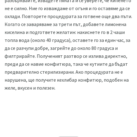
разбърквайте, извадете пяната и се уверете, че кипенето
не е силно. Ние го изваждаме от огъня и го оставяме да се
охлади. Повторете процедурата за готвене още два пъти.
Когато се заваряваме за трети път, добавете лимонена
киселина и подгответе желатин: накиснете го в 2 чаши
топла вода (около 40 градуса), оставете го за един час, за
да се разчупи добре, загрейте до около 80 градуса и
филтрирайте. Полученият разтвор се излива директно,
преди да се навие конфитюра, така че кутиите да бъдат
предварително стерилизирани. Ако процедурата не е
нарушена, ще получите кехлибар конфитюр, подобен на
желе, вкусен и полезен.