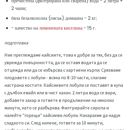
пречистена (филтрирана или сварена) вода - 2 литра +
2 чаши;
бяла безалкохолна (пясък) домашна - 2 кг;
- качество на
лимонената киселина
- 15 г.
подготовка
Ние преглеждаме кайсиите, това е добре за тях, без да се
уврежда повърхността, да се оставя водата да се
отцежда или да се избърсва с хартиени кърпи. Срязваме
плодовете с лобули - всяка по 8-10 части, слагаме
настрана костите. Кайсиевите лобули се поставят в купа
с дълбок емайл или в чист казан. 2 литра вода се вари,
добавете захар и гответе в продължение на няколко
минути, като се разбърква. Филтрирайте сиропа и
налейте "горещи" кайсиеви лобули. Накарахме да надуе
сладкото си. След кипене, гответе за 10 минути,